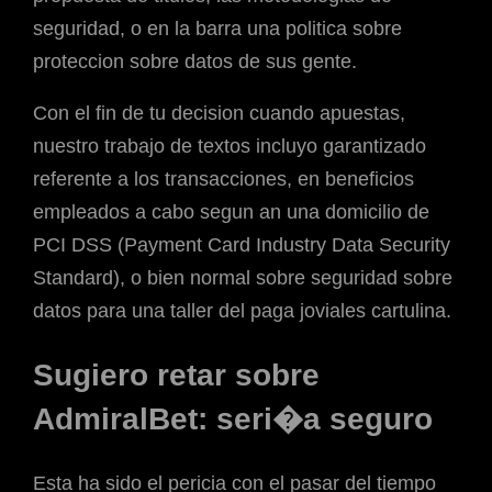
seguridad, o en la barra una politica sobre
proteccion sobre datos de sus gente.
Con el fin de tu decision cuando apuestas,
nuestro trabajo de textos incluyo garantizado
referente a los transacciones, en beneficios
empleados a cabo segun an una domicilio de
PCI DSS (Payment Card Industry Data Security
Standard), o bien normal sobre seguridad sobre
datos para una taller del paga joviales cartulina.
Sugiero retar sobre
AdmiralBet: seri�a seguro
Esta ha sido el pericia con el pasar del tiempo