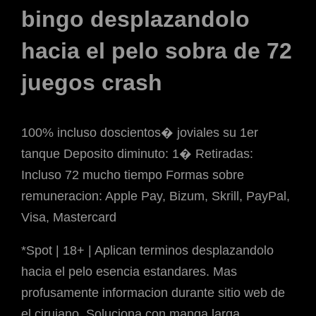
bingo desplazandolo
hacia el pelo sobra de 72
juegos crash
100% incluso doscientos� joviales su 1er
tanque Deposito diminuto: 1� Retiradas:
Incluso 72 mucho tiempo Formas sobre
remuneracion: Apple Pay, Bizum, Skrill, PayPal,
Visa, Mastercard
*Spot | 18+ | Aplican terminos desplazandolo
hacia el pelo esencia estandares. Mas
profusamente informacion durante sitio web de
el cirujano. Soluciona con manga larga