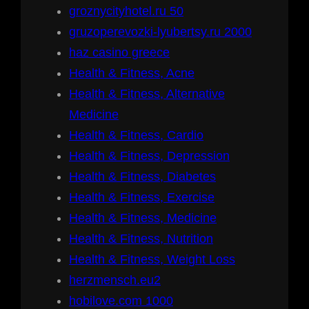
groznycityhotel.ru 50
gruzoperevozki-lyubertsy.ru 2000
haz casino greece
Health & Fitness, Acne
Health & Fitness, Alternative
Medicine
Health & Fitness, Cardio
Health & Fitness, Depression
Health & Fitness, Diabetes
Health & Fitness, Exercise
Health & Fitness, Medicine
Health & Fitness, Nutrition
Health & Fitness, Weight Loss
herzmensch.eu2
hobilove.com 1000