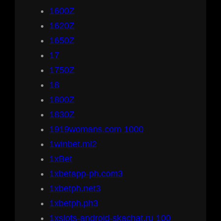
1600Z
1620Z
1650Z
17
1750Z
18
1800Z
1830Z
1919womans.com 1000
1winbet.ml2
1xBet
1xbetapp-ph.com3
1xbetph.net3
1xbetph.ph3
1xslots-android-skachat.ru 100