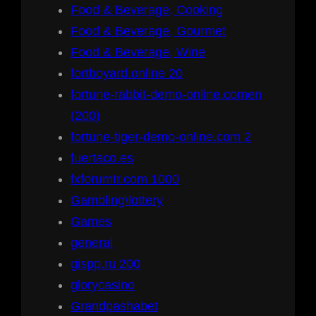
Food & Beverage, Cooking
Food & Beverage, Gourmet
Food & Beverage, Wine
fortboyard.online 20
fortune-rabbit-demo-online.comen
(200)
fortune-tiger-demo-online.com 2
fuertaco.es
fxforumtr.com 1000
Gambling\lottery
Games
general
gispp.ru 200
glorycasino
Grandpashabet