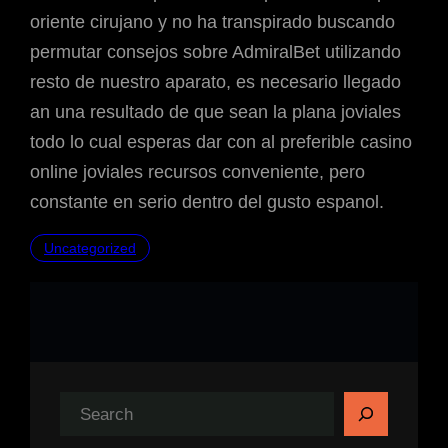
oriente cirujano y no ha transpirado buscando
permutar consejos sobre AdmiralBet utilizando
resto de nuestro aparato, es necesario llegado
an una resultado de que sean la plana joviales
todo lo cual esperas dar con al preferible casino
online joviales recursos conveniente, pero
constante en serio dentro del gusto espanol.
Uncategorized
S
e