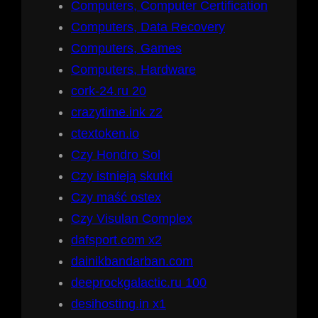
Computers, Computer Certification
Computers, Data Recovery
Computers, Games
Computers, Hardware
cork-24.ru 20
crazytime.ink z2
ctextoken.io
Czy Hondro Sol
Czy istnieją skutki
Czy maść ostex
Czy Visulan Complex
dafsport.com x2
dainikbandarban.com
deeprockgalactic.ru 100
desihosting.in x1