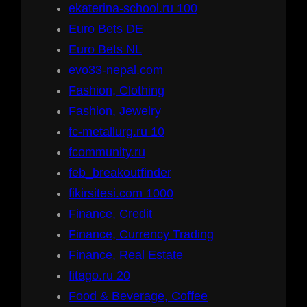
ekaterina-school.ru 100
Euro Bets DE
Euro Bets NL
evo33-nepal.com
Fashion, Clothing
Fashion, Jewelry
fc-metallurg.ru 10
fcommunity.ru
feb_breakoutfinder
fikirsitesi.com 1000
Finance, Credit
Finance, Currency Trading
Finance, Real Estate
fitago.ru 20
Food & Beverage, Coffee