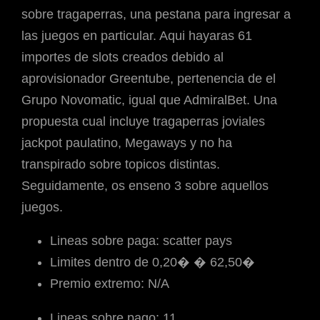
sobre tragaperras, una pestana para ingresar a
las juegos en particular. Aqui hayaras 61
importes de slots creados debido al
aprovisionador Greentube, pertenencia de el
Grupo Novomatic, igual que AdmiralBet. Una
propuesta cual incluye tragaperras joviales
jackpot paulatino, Megaways y no ha
transpirado sobre topicos distintas.
Seguidamente, os enseno 3 sobre aquellos
juegos.
Lineas sobre paga: scatter pays
Limites dentro de 0,20� � 62,50�
Premio extremo: N/A
Lineas sobre pago: 11