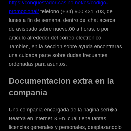
https://conquestador-casino.net/es/codigo-
promocional/
telefono (+34) 900 431 703, de
lunes a fin de semana, dentro del chat acerca
de avispado sobre nueve:00 a horas, o por
articulo alrededor del correo electronico
Tambien, en la seccion sobre ayuda encontraras
una cuidada parte sobre dudas frecuentes
ordenadas para asuntos.
Documentacion extra en la
compania
Una compania encargada de la pagina seri�a
BeatYa en internet S.En. cual tiene tantas
licencias generales y personales, desplazandolo