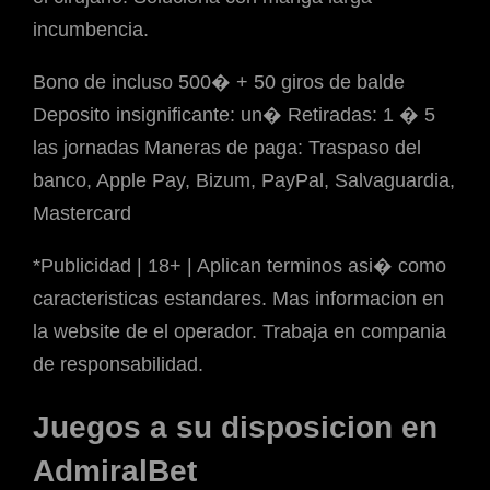
incumbencia.
Bono de incluso 500� + 50 giros de balde
Deposito insignificante: un� Retiradas: 1 � 5
las jornadas Maneras de paga: Traspaso del
banco, Apple Pay, Bizum, PayPal, Salvaguardia,
Mastercard
*Publicidad | 18+ | Aplican terminos asi� como
caracteristicas estandares. Mas informacion en
la website de el operador. Trabaja en compania
de responsabilidad.
Juegos a su disposicion en
AdmiralBet