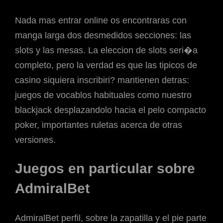
Nada mas entrar online os encontraras con
manga larga dos desmedidos secciones: las
slots y las mesas. La eleccion de slots seri�a
completo, pero la verdad es que las tipicos de
casino siquiera inscribiri? mantienen detras:
juegos de vocablos habituales como nuestro
blackjack desplazandolo hacia el pelo compacto
poker, importantes ruletas acerca de otras
versiones.
Juegos en particular sobre
AdmiralBet
AdmiralBet perfil, sobre la zapatilla y el pie parte