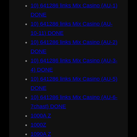
10) 641286 links Mix Casino (AU-1)
DONE
10) 641286 links Mix Casino (AU-
10-11) DONE
10) 641286 links Mix Casino (AU-2)
DONE
10) 641286 links Mix Casino (AU-3-
4) DONE
10) 641286 links Mix Casino (AU-5)
DONE
10) 641286 links Mix Casino (AU-6-
7chast) DONE
1000A Z
1000Z
1090A Z