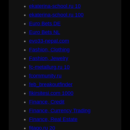
ekaterina-school.ru 10
ekaterina-school.ru 100
Euro Bets DE
Euro Bets NL
evo33-nepal.com
Fashion, Clothing
Fashion, Jewelry
fc-metallurg.ru 10
fcommunity.ru
feb_breakoutfinder
fikirsitesi.com 1000
Finance, Credit
Finance, Currency Trading
Finance, Real Estate
fitago.ru 20