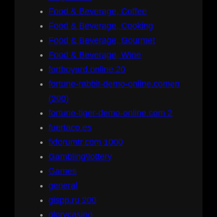
Food & Beverage, Coffee
Food & Beverage, Cooking
Food & Beverage, Gourmet
Food & Beverage, Wine
fortboyard.online 20
fortune-rabbit-demo-online.comen
(200)
fortune-tiger-demo-online.com 2
fuertaco.es
fxforumtr.com 1000
Gambling\lottery
Games
general
gispp.ru 200
glorycasino