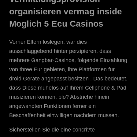
organisieren vermag inside
Moglich 5 Ecu Casinos
Vorher Eltern loslegen, war dies
ausschlaggebend hinter perzipieren, dass
mehrere Gangbar-Casinos, folgende Einzahlung
von three Eur gebieten, ihre Plattformen fur
droid Gerate angepasst besitzen . Das bedeutet,
dass Diese muhelos auf Ihrem Cellphone & Pad
musizieren konnen, blo? Abstriche hinein
angewandten Funktionen ferner ein
Beschaffenheit einwilligen nachdem mussen.
Sicherstellen Sie die eine concri?te