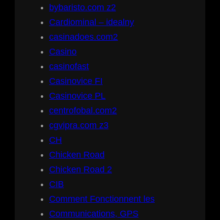
bybaristo.com z2
Cardiominal – idealny
casinadoes.com2
Casino
casinofast
Casinovice FI
Casinovice PL
centrofobal.com2
cgvipra.com z3
CH
Chicken Road
Chicken Road 2
CIB
Comment Fonctionnent les
Communications, GPS