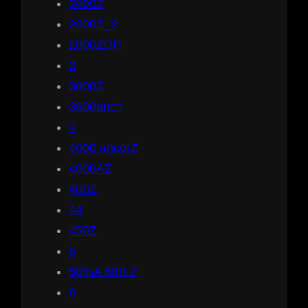
2000Z
2000Z_2
2000ZDP
3
3000Z
3600anch
4
4000 ancorZ
4000AZ
400Z
44
450Z
5
50%A 50B Z
6