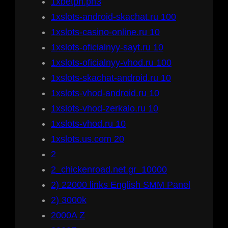
1xbetph.ph3
1xslots-android-skachat.ru 100
1xslots-casino-online.ru 10
1xslots-oficialnyy-sayt.ru 10
1xslots-oficialnyy-vhod.ru 100
1xslots-skachat-android.ru 10
1xslots-vhod-android.ru 10
1xslots-vhod-zerkalo.ru 10
1xslots-vhod.ru 10
1xslots.us.com 20
2
2_chickenroad.net.gr_10000
2) 22000 links English SMM Panel
2) 3000k
2000A Z