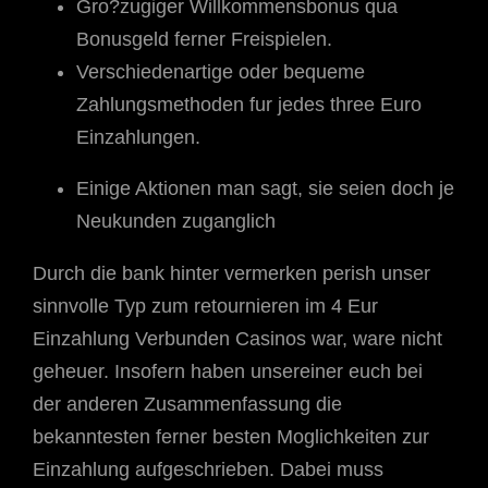
Gro?zugiger Willkommensbonus qua
Bonusgeld ferner Freispielen.
Verschiedenartige oder bequeme
Zahlungsmethoden fur jedes three Euro
Einzahlungen.
Einige Aktionen man sagt, sie seien doch je
Neukunden zuganglich
Durch die bank hinter vermerken perish unser
sinnvolle Typ zum retournieren im 4 Eur
Einzahlung Verbunden Casinos war, ware nicht
geheuer. Insofern haben unsereiner euch bei
der anderen Zusammenfassung die
bekanntesten ferner besten Moglichkeiten zur
Einzahlung aufgeschrieben. Dabei muss