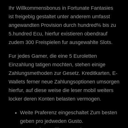
Ihr Willkommensbonus in Fortunate Fantasies
ist freigebig gestaltet unter anderem umfasst
angewandten Provision durch hundred% bis zu
5.hundred Ecu, hierfur existieren obendrauf
zudem 300 Freispielen fur ausgewahlte Slots.
Fur jedes Gamer, die eine 5 Euroletten
Einzahlung tatigen mochten, stehen einige
Zahlungsmethoden zur Gesetz. Kreditkarten, E-
Wallets ferner neue Zahlungsoptionen umsorgen
hierfur, auf diese weise die leser mobil weiters
locker deren Konten belasten vermogen.
Weite Praferenz eingeschaltet Zum besten
geben pro jedweden Gusto.