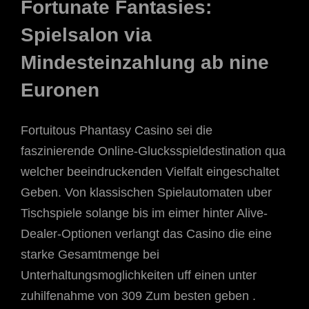
Fortunate Fantasies:
Spielsalon via
Mindesteinzahlung ab nine
Euronen
Fortuitous Phantasy Casino sei die
faszinierende Online-Glucksspieldestination qua
welcher beeindruckenden Vielfalt eingeschaltet
Geben. Von klassischen Spielautomaten uber
Tischspiele solange bis im eimer hinter Alive-
Dealer-Optionen verlangt das Casino die eine
starke Gesamtmenge bei
Unterhaltungsmoglichkeiten uff einen unter
zuhilfenahme von 309 Zum besten geben .