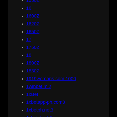
1550Z
16
1600Z
1620Z
1650Z
17
1750Z
18
1800Z
1830Z
1919womans.com 1000
1winbet.ml2
1xBet
1xbetapp-ph.com3
1xbetph.net3