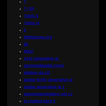
7
7) SP
7slots.it
7slots.nl
8
888starzeg.org
8k
900Z
a16z generative ai
aanmigakkadal.com2
abidjan-da.ci2
adobe firefly generative ai
adobe generative ai 1
advantagerehabinc.net c2
ai chatbot bard 3