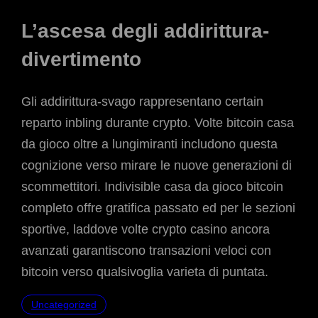
L’ascesa degli addirittura-
divertimento
Gli addirittura-svago rappresentano certain
reparto inbling durante crypto. Volte bitcoin casa
da gioco oltre a lungimiranti includono questa
cognizione verso mirare le nuove generazioni di
scommettitori. Indivisible casa da gioco bitcoin
completo offre gratifica passato ed per le sezioni
sportive, laddove volte crypto casino ancora
avanzati garantiscono transazioni veloci con
bitcoin verso qualsivoglia varieta di puntata.
Uncategorized