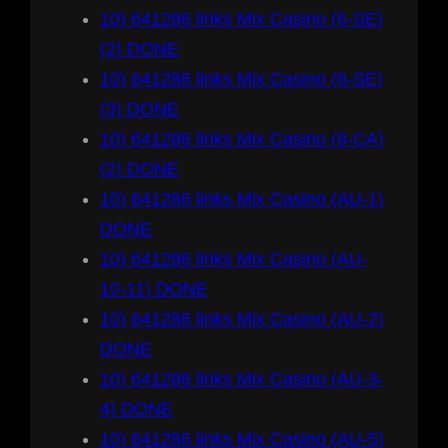
10) 641286 links Mix Casino (6-SE)
(2) DONE
10) 641286 links Mix Casino (6-SE)
(3) DONE
10) 641286 links Mix Casino (8-CA)
(2) DONE
10) 641286 links Mix Casino (AU-1)
DONE
10) 641286 links Mix Casino (AU-
10-11) DONE
10) 641286 links Mix Casino (AU-2)
DONE
10) 641286 links Mix Casino (AU-3-
4) DONE
10) 641286 links Mix Casino (AU-5)