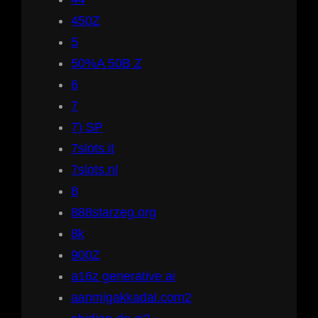
450Z
5
50%A 50B Z
6
7
7) SP
7slots.it
7slots.nl
8
888starzeg.org
8k
900Z
a16z generative ai
aanmigakkadal.com2