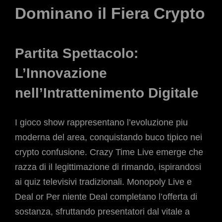
Dominano il Fiera Crypto
Partita Spettacolo:
L’Innovazione
nell’Intrattenimento Digitale
I gioco show rappresentano l’evoluzione piu
moderna del area, conquistando buco tipico nei
crypto confusione. Crazy Time Live emerge che
razza di il legittimazione di rimando, ispirandosi
ai quiz televisivi tradizionali. Monopoly Live e
Deal or Per niente Deal completano l’offerta di
sostanza, sfruttando presentatori dal vitale a