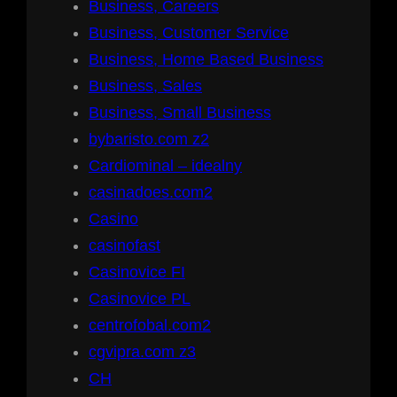
Business, Careers
Business, Customer Service
Business, Home Based Business
Business, Sales
Business, Small Business
bybaristo.com z2
Cardiominal – idealny
casinadoes.com2
Casino
casinofast
Casinovice FI
Casinovice PL
centrofobal.com2
cgvipra.com z3
CH