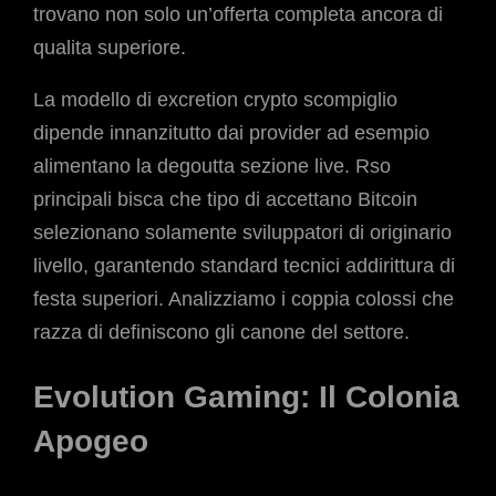
trovano non solo un’offerta completa ancora di
qualita superiore.
La modello di excretion crypto scompiglio
dipende innanzitutto dai provider ad esempio
alimentano la degoutta sezione live. Rso
principali bisca che tipo di accettano Bitcoin
selezionano solamente sviluppatori di originario
livello, garantendo standard tecnici addirittura di
festa superiori. Analizziamo i coppia colossi che
razza di definiscono gli canone del settore.
Evolution Gaming: Il Colonia
Apogeo