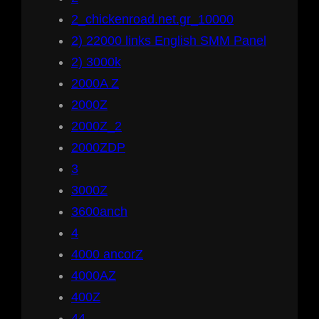
2_chickenroad.net.gr_10000
2) 22000 links English SMM Panel
2) 3000k
2000A Z
2000Z
2000Z_2
2000ZDP
3
3000Z
3600anch
4
4000 ancorZ
4000AZ
400Z
44