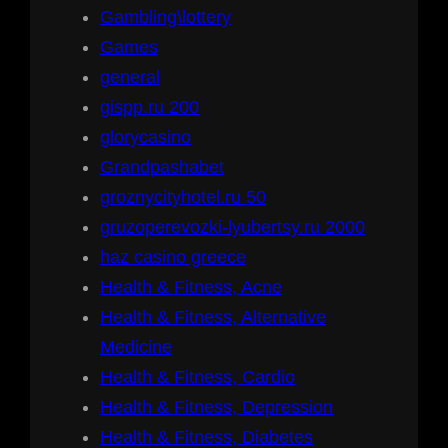
Gambling\lottery
Games
general
gispp.ru 200
glorycasino
Grandpashabet
groznycityhotel.ru 50
gruzoperevozki-lyubertsy.ru 2000
haz casino greece
Health & Fitness, Acne
Health & Fitness, Alternative
Medicine
Health & Fitness, Cardio
Health & Fitness, Depression
Health & Fitness, Diabetes