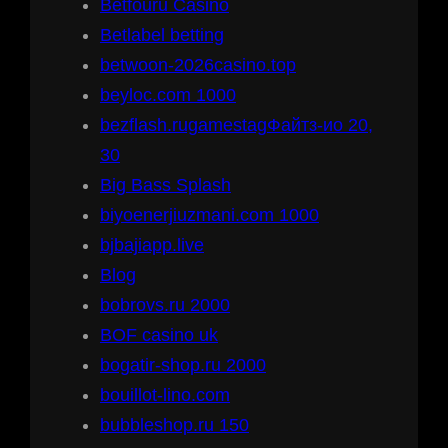
Betfouru Casino
Betlabel betting
betwoon-2026casino.top
beyloc.com 1000
bezflash.rugamestagФайтз-ио 20,
30
Big Bass Splash
biyoenerjiuzmani.com 1000
bjbajiapp.live
Blog
bobrovs.ru 2000
BOF casino uk
bogatir-shop.ru 2000
bouillot-lino.com
bubbleshop.ru 150