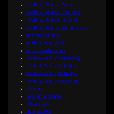
Health & Fitness, Exercise
Health & Fitness, Medicine
Health & Fitness, Nutrition
Health & Fitness, Weight Loss
herzmensch.eu2
hobilove.com 1000
holicationvillas.com
Home & Family, Gardening
Home & Family, Hobbies
Home & Family, Holidays
Home & Family, Parenting
Hungary
Ice Fishing Game
ickfa.ru 100
iddog.ru 150