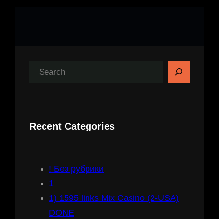
S
e
a
r
Recent Categories
c
h
! Без рубрики
1
1) 1595 links Mix Casino (2-USA)
DONE