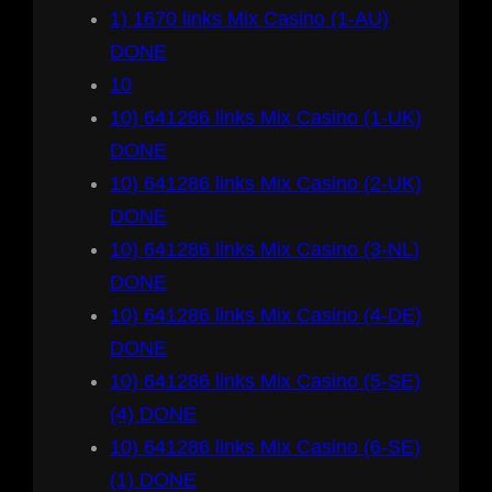
1) 1670 links Mix Casino (1-AU)
DONE
10
10) 641286 links Mix Casino (1-UK)
DONE
10) 641286 links Mix Casino (2-UK)
DONE
10) 641286 links Mix Casino (3-NL)
DONE
10) 641286 links Mix Casino (4-DE)
DONE
10) 641286 links Mix Casino (5-SE)
(4) DONE
10) 641286 links Mix Casino (6-SE)
(1) DONE