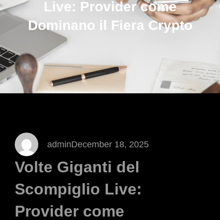
Live: Provider come
Dominano il Fiera Crypto
admin
December 18, 2025
Volte Giganti del
Scompiglio Live:
Provider come