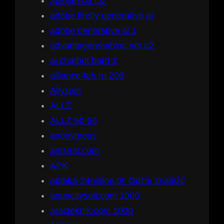
abidjan-da.ci2
adobe firefly generative ai
adobe generative ai 1
advantagerehabinc.net c2
ai chatbot bard 3
alliance-teh.ru 200
Allyspin
ALLZ
ALLZ 50-50
anonymous
antsaat.com
APK
apteka-24online.pl: Gdzie znaleźć
aquacitysuit.com 1000
aracteknik.com 1000