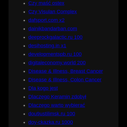
Czy maść ostex
Czy Visulan Complex
dafsport.com x2
dainikbandarban.com
deeprockgalactic.ru 100
desihosting.in x1
developmentspb.ru 100
digitaleconomy.world 200
Disease & Illness, Breast Cancer
Disease & Illness, Colon Cancer
Dla kogo jest
Dlaczego Keramin zdobył
Dlaczego warto wybierać
dou9ustilimsk.ru 100
doy-ckazka.ru 1000