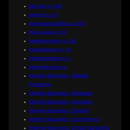
igle-net.ru 240
igryfort.ru 10
imperiaprazdnika.ru 100
info-posad.ru 50
inglesina-italy.ru 100
innovaforum.ru 10
intellectplanet.ru 1
intermilanclub.ru
Internet Business, Affiliate
Programs
Internet Business, Blogging
Internet Business, Domains
Internet Business, Ebooks
Internet Business, Ecommerce
Internet Business, Email Marketing