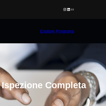
Instagram
LinkedIn
Link
Explore Programs
a Ispezione Completa