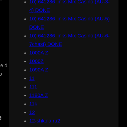
10) 641286 links Mix Casino (AU-3-
4) DONE
10) 641286 links Mix Casino (AU-5)
DONE
10) 641286 links Mix Casino (AU-6-
7chast) DONE
1000A Z
1000Z
e di
1090A Z
o
11
111
1180A Z
11k
12
e
12-shkola.ru2