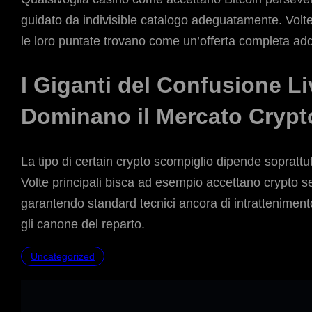
guidato da indivisible catalogo adeguatamente. Volte 
le loro puntate trovano come un’offerta completa addir
I Giganti del Confusione Li
Dominano il Mercato Crypt
La tipo di certain crypto scompiglio dipende soprattut
Volte principali bisca ad esempio accettano crypto s
garantendo standard tecnici ancora di intratteniment
gli canone del reparto.
Uncategorized