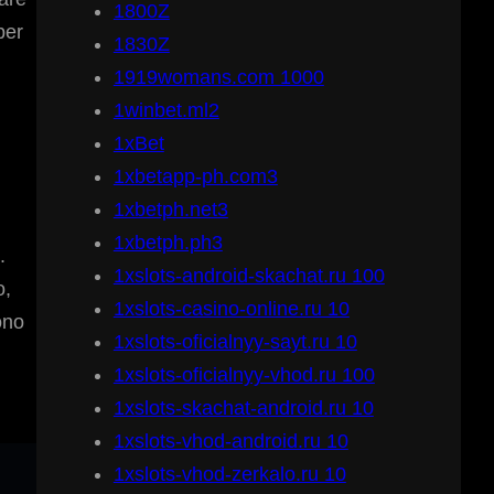
1800Z
per
1830Z
1919womans.com 1000
1winbet.ml2
1xBet
1xbetapp-ph.com3
1xbetph.net3
1xbetph.ph3
.
1xslots-android-skachat.ru 100
o,
1xslots-casino-online.ru 10
ono
1xslots-oficialnyy-sayt.ru 10
1xslots-oficialnyy-vhod.ru 100
1xslots-skachat-android.ru 10
1xslots-vhod-android.ru 10
1xslots-vhod-zerkalo.ru 10