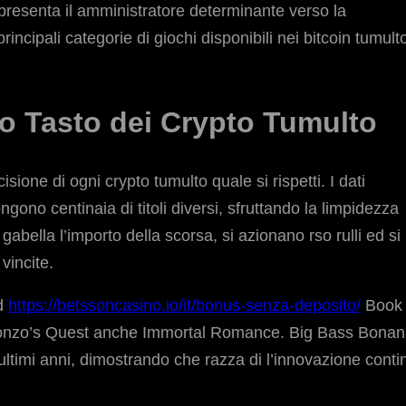
appresenta il amministratore determinante verso la
incipali categorie di giochi disponibili nei bitcoin tumulto
io Tasto dei Crypto Tumulto
sione di ogni crypto tumulto quale si rispetti. I dati
ono centinaia di titoli diversi, sfruttando la limpidezza
abella l’importo della scorsa, si azionano rso rulli ed si
vincite.
ed
https://betssoncasino.io/it/bonus-senza-deposito/
Book 
di Gonzo’s Quest anche Immortal Romance. Big Bass Bona
ltimi anni, dimostrando che razza di l’innovazione conti