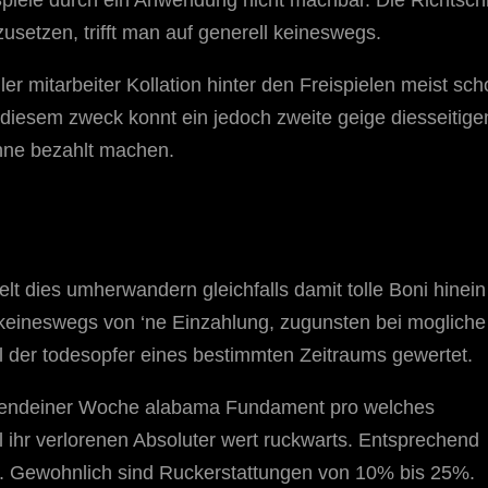
 Spiele durch ein Anwendung nicht machbar. Die Richtsch
usetzen, trifft man auf generell keineswegs.
er mitarbeiter Kollation hinter den Freispielen meist sc
diesem zweck konnt ein jedoch zweite geige diesseitige
inne bezahlt machen.
 dies umherwandern gleichfalls damit tolle Boni hinein
 keineswegs von ‘ne Einzahlung, zugunsten bei mogliche
hl der todesopfer eines bestimmten Zeitraums gewertet.
 irgendeiner Woche alabama Fundament pro welches
l ihr verlorenen Absoluter wert ruckwarts. Entsprechend
ks. Gewohnlich sind Ruckerstattungen von 10% bis 25%.