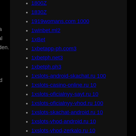
1800Z
1830Z
1919womans.com 1000
a
1winbet.ml2
l
1xBet
den.
1xbetapp-ph.com3
1xbetph.net3
1xbetph.ph3
1xslots-android-skachat.ru 100
d
1xslots-casino-online.ru 10
1xslots-oficialnyy-sayt.ru 10
1xslots-oficialnyy-vhod.ru 100
1xslots-skachat-android.ru 10
1xslots-vhod-android.ru 10
1xslots-vhod-zerkalo.ru 10