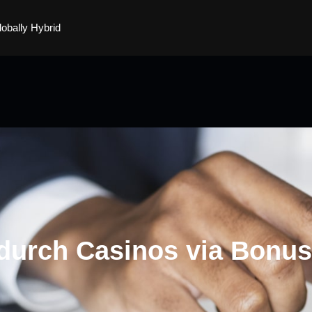
lobally Hybrid
durch Casinos via Bonus