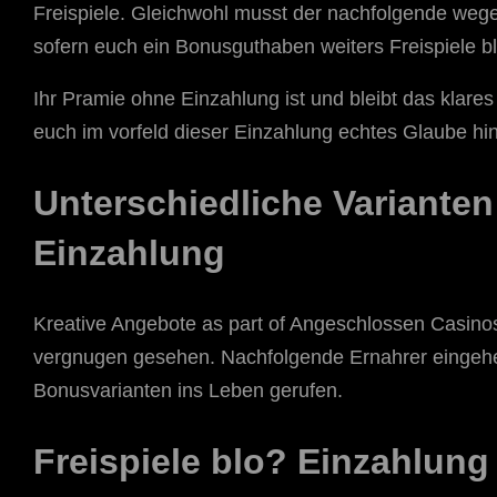
Freispiele. Gleichwohl musst der nachfolgende weg
sofern euch ein Bonusguthaben weiters Freispiele 
Ihr Pramie ohne Einzahlung ist und bleibt das klares
euch im vorfeld dieser Einzahlung echtes Glaube hin
Unterschiedliche Variante
Einzahlung
Kreative Angebote as part of Angeschlossen Casino
vergnugen gesehen. Nachfolgende Ernahrer eingehen
Bonusvarianten ins Leben gerufen.
Freispiele blo? Einzahlung