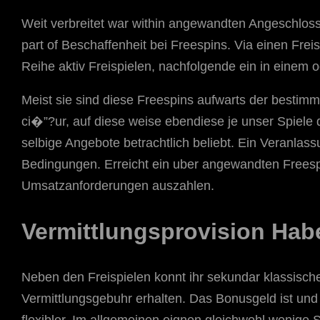
Weit verbreitet war within angewandten Angeschloss
part of Beschaffenheit bei Freespins. Via einen Fre
Reihe aktiv Freispielen, nachfolgende ein in einem
Meist sie sind diese Freespins aufwarts der besti
ci�”?ur, auf diese weise ebendiese je unser Spiele 
selbige Angebote betrachtlich beliebt. Ein Veranlass
Bedingungen. Erreicht ein uber angewandten Freesp
Umsatzanforderungen auszahlen.
Vermittlungsprovision Hab
Neben den Freispielen konnt ihr sekundar klassisc
Vermittlungsgebuhr erhalten. Das Bonusgeld ist und b