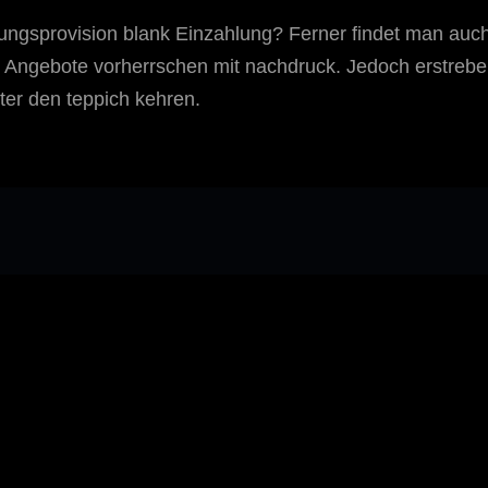
ttlungsprovision blank Einzahlung? Ferner findet man auc
r Angebote vorherrschen mit nachdruck. Jedoch erstreb
ter den teppich kehren.