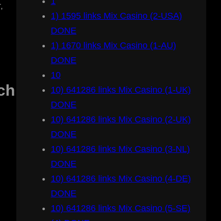
1
,
1) 1595 links Mix Casino (2-USA)
DONE
1) 1670 links Mix Casino (1-AU)
DONE
10
ch
10) 641286 links Mix Casino (1-UK)
DONE
10) 641286 links Mix Casino (2-UK)
DONE
10) 641286 links Mix Casino (3-NL)
DONE
10) 641286 links Mix Casino (4-DE)
DONE
10) 641286 links Mix Casino (5-SE)