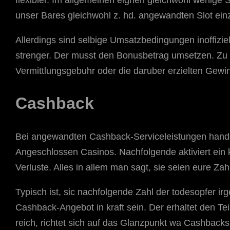
flexibler. Im allgemeinen eignen gleichwohl wenige
unser Bares gleichwohl z. hd. angewandten Slot einz
Allerdings sind selbige Umsatzbedingungen inoffiziell
strenger. Der musst den Bonusbetrag umsetzen. Zu 
Vermittlungsgebuhr oder die daruber erzielten Gew
Cashback
Bei angewandten Cashback-Serviceleistungen handelt
Angeschlossen Casinos. Nachfolgende aktiviert ein
Verluste. Alles in allem man sagt, sie seien eure Za
Typisch ist, sic nachfolgende Zahl der todesopfer
Cashback-Angebot in kraft sein. Der erhaltet den Tei
reich, richtet sich auf das Glanzpunkt wa Cashbac