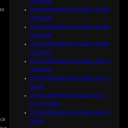
(4) DONE
as
10) 641286 links Mix Casino (6-SE)
(1) DONE
10) 641286 links Mix Casino (6-SE)
(2) DONE
10) 641286 links Mix Casino (6-SE)
(3) DONE
10) 641286 links Mix Casino (8-CA)
(2) DONE
10) 641286 links Mix Casino (AU-1)
DONE
10) 641286 links Mix Casino (AU-
10-11) DONE
10) 641286 links Mix Casino (AU-2)
ick
DONE