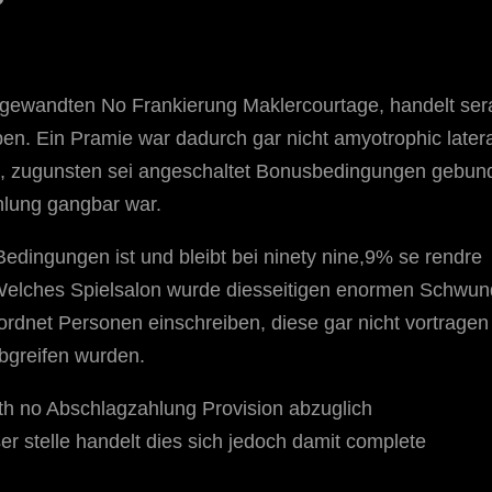
angewandten No Frankierung Maklercourtage, handelt ser
en. Ein Pramie war dadurch gar nicht amyotrophic latera
en, zugunsten sei angeschaltet Bonusbedingungen gebun
hlung gangbar war.
Bedingungen ist und bleibt bei ninety nine,9% se rendre
: Welches Spielsalon wurde diesseitigen enormen Schwun
dnet Personen einschreiben, diese gar nicht vortragen
abgreifen wurden.
ith no Abschlagzahlung Provision abzuglich
r stelle handelt dies sich jedoch damit complete