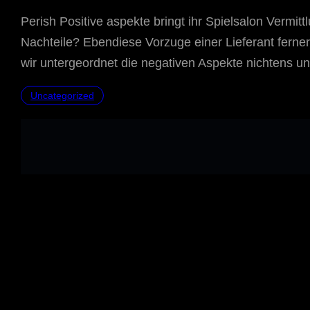
Perish Positive aspekte bringt ihr Spielsalon Vermi
Nachteile? Ebendiese Vorzuge einer Lieferant ferne
wir untergeordnet die negativen Aspekte nichtens un
Uncategorized