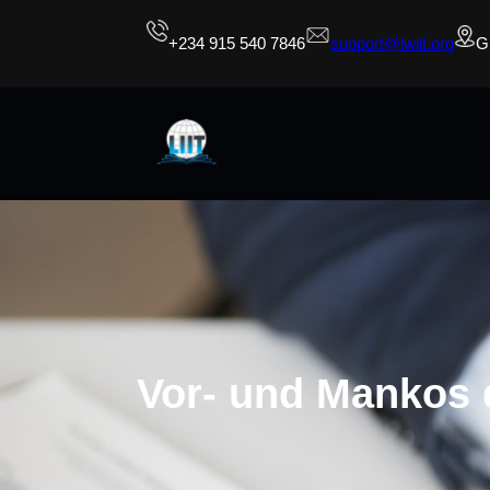
Skip
+234 915 540 7846
support@lwiit.org
G
to
content
Vor- und Mankos 