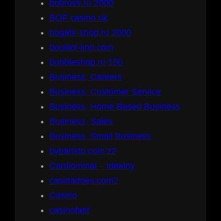
bobrovs.ru 2000
BOF casino uk
bogatir-shop.ru 2000
bouillot-lino.com
bubbleshop.ru 150
Business, Careers
Business, Customer Service
Business, Home Based Business
Business, Sales
Business, Small Business
bybaristo.com z2
Cardiominal – idealny
casinadoes.com2
Casino
casinofast