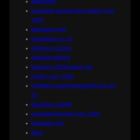
Bahiscom
basaribet-guncel-giris-adresi.com
1000
bbmpgov.com
beregaevo.ru 10
Betfouru Casino
Betlabel betting
betwoon-2026casino.top
beyloc.com 1000
bezflash.rugamestagФайтз-ио 20,
30
Big Bass Splash
biyoenerjiuzmani.com 1000
bjbajiapp.live
Blog