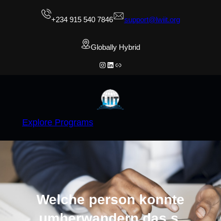
Skip
+234 915 540 7846
support@lwiit.org
to
content
Globally Hybrid
Instagram
LinkedIn
Link
Explore Programs
Welche person konnte
umherwandern das s.