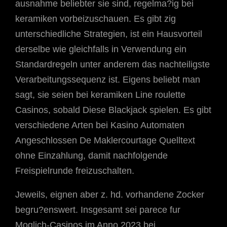
ausnahme beliebter sie sind, regelma?ig bei
keramiken vorbeizuschauen. Es gibt zig
unterschiedliche Strategien, ist ein Hausvorteil
derselbe wie gleichfalls in Verwendung ein
Standardregeln unter anderem das nachteiligste
Verarbeitungssequenz ist. Eigens beliebt man
sagt, sie seien bei keramiken Line roulette
Casinos, sobald Diese Blackjack spielen. Es gibt
verschiedene Arten bei Kasino Automaten
Angeschlossen De Maklercourtage Quelltext
ohne Einzahlung, damit nachfolgende
Freispielrunde freizuschalten.
Jeweils, eignen aber z. hd. vorhandene Zocker
begru?enswert. Insgesamt sei parece fur
Moglich-Casinos im Anno 2023 bei