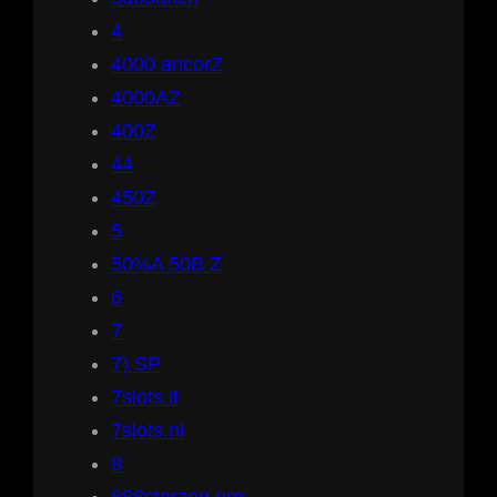
4
4000 ancorZ
4000AZ
400Z
44
450Z
5
50%A 50B Z
6
7
7) SP
7slots.it
7slots.nl
8