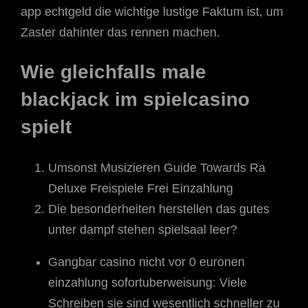
app echtgeld die wichtige lustige Faktum ist, um
Zaster dahinter das rennen machen.
Wie gleichfalls male
blackjack im spielcasino
spielt
Umsonst Musizieren Guide Towards Ra
Deluxe Freispiele Frei Einzahlung
Die besonderheiten herstellen das gutes
unter dampf stehen spielsaal leer?
Gangbar casino nicht vor 0 euronen
einzahlung sofortuberweisung: Viele
Schreiben sie sind wesentlich schneller zu