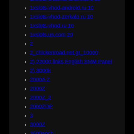
1xslots-vhod-android.ru 10
1xslots-vhod-zerkalo.ru 10
1xslots-vhod.ru 10
1xslots.us.com 20
2
2_chickenroad.net.gr_10000
2) 22000 links English SMM Panel
2) 3000k
2000A Z
2000Z
2000Z_2
2000ZDP
3
3000Z
3600anch