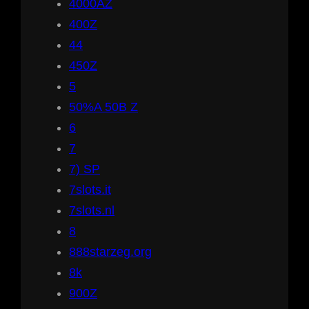
4000AZ
400Z
44
450Z
5
50%A 50B Z
6
7
7) SP
7slots.it
7slots.nl
8
888starzeg.org
8k
900Z