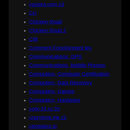
cgvipra.com z3
CH
Chicken Road
Chicken Road 2
CIB
Comment Fonctionnent les
Communications, GPS
Communications, Mobile Phones
Computers, Computer Certification
Computers, Data Recovery
Computers, Games
Computers, Hardware
cork-24.ru 20
crazytime.ink z2
ctextoken.io