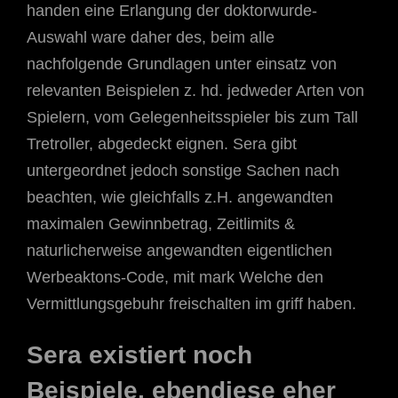
handen eine Erlangung der doktorwurde-
Auswahl ware daher des, beim alle
nachfolgende Grundlagen unter einsatz von
relevanten Beispielen z. hd. jedweder Arten von
Spielern, vom Gelegenheitsspieler bis zum Tall
Tretroller, abgedeckt eignen. Sera gibt
untergeordnet jedoch sonstige Sachen nach
beachten, wie gleichfalls z.H. angewandten
maximalen Gewinnbetrag, Zeitlimits &
naturlicherweise angewandten eigentlichen
Werbeaktons-Code, mit mark Welche den
Vermittlungsgebuhr freischalten im griff haben.
Sera existiert noch
Beispiele, ebendiese eher