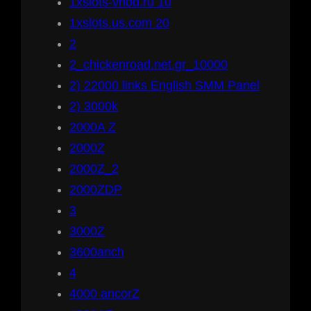
1xslots-vhod.ru 10
1xslots.us.com 20
2
2_chickenroad.net.gr_10000
2) 22000 links English SMM Panel
2) 3000k
2000A Z
2000Z
2000Z_2
2000ZDP
3
3000Z
3600anch
4
4000 ancorZ