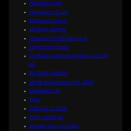
bbmpgov.com
beregaevo.ru 10
Betfouru Casino
Betlabel betting
betwoon-2026casino.top
beyloc.com 1000
bezflash.rugamestagФайтз-ио 20,
30
Big Bass Splash
biyoenerjiuzmani.com 1000
bjbajiapp.live
Blog
bobrovs.ru 2000
BOF casino uk
bogatir-shop.ru 2000