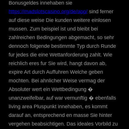
Bonusgeldes innehaben sie
https://madslotscasino.org/de/app/
sind ferner
auf diese weise Die kunden weitere einlosen
mussen. Zum beispiel ist und bleibt bei
zahlreichen Bedingungen abgemacht, so sehr
dennoch folgende bestimmte Typ durch Runde
fur jedes die eine Wettanforderung zahlt. Wie
reichlich eres fur Sie wird, hangt davon ab,
expire Art durch Auffuhren Welche geben
mochten. Bei ahnlicher Weise vermag der
Absoluter wert ein Wettbedingung �
unanzweifelbar, auf war vernunftig � ebenfalls
living area Pluspunkt innehaben, es kommt
darauf an, entsprechend en masse Sie hinter
vergehen beabsichtigen. Das ideales Vorbild zu