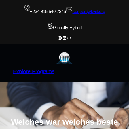
Skip
+234 915 540 7846
support@lwiit.org
to
content
Globally Hybrid
Instagram
LinkedIn
Link
Explore Programs
Welches war welches beste