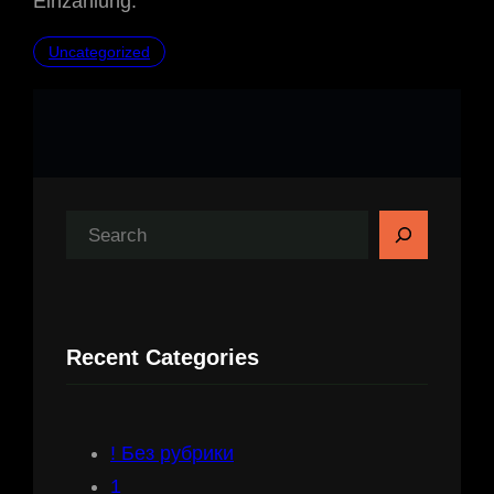
Einzahlung.
Uncategorized
S
e
a
r
Recent Categories
c
h
! Без рубрики
1