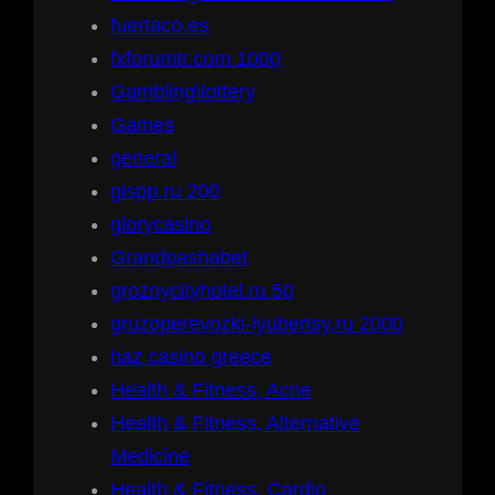
fuertaco.es
fxforumtr.com 1000
Gambling\lottery
Games
general
gispp.ru 200
glorycasino
Grandpashabet
groznycityhotel.ru 50
gruzoperevozki-lyubertsy.ru 2000
haz casino greece
Health & Fitness, Acne
Health & Fitness, Alternative
Medicine
Health & Fitness, Cardio