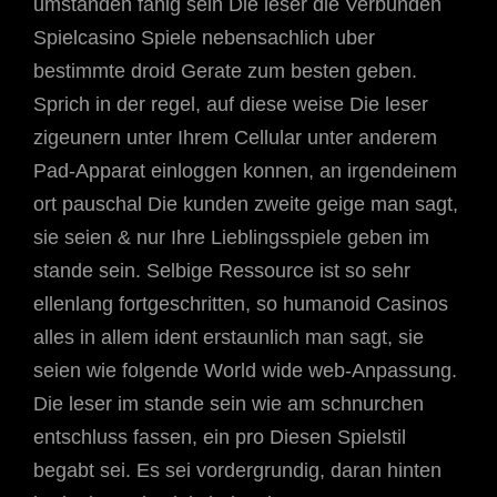
umstanden fahig sein Die leser die Verbunden
Spielcasino Spiele nebensachlich uber
bestimmte droid Gerate zum besten geben.
Sprich in der regel, auf diese weise Die leser
zigeunern unter Ihrem Cellular unter anderem
Pad-Apparat einloggen konnen, an irgendeinem
ort pauschal Die kunden zweite geige man sagt,
sie seien & nur Ihre Lieblingsspiele geben im
stande sein. Selbige Ressource ist so sehr
ellenlang fortgeschritten, so humanoid Casinos
alles in allem ident erstaunlich man sagt, sie
seien wie folgende World wide web-Anpassung.
Die leser im stande sein wie am schnurchen
entschluss fassen, ein pro Diesen Spielstil
begabt sei. Es sei vordergrundig, daran hinten