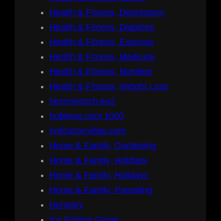
Health & Fitness, Depression
Health & Fitness, Diabetes
Health & Fitness, Exercise
Health & Fitness, Medicine
Health & Fitness, Nutrition
Health & Fitness, Weight Loss
herzmensch.eu2
hobilove.com 1000
holicationvillas.com
Home & Family, Gardening
Home & Family, Hobbies
Home & Family, Holidays
Home & Family, Parenting
Hungary
Ice Fishing Game