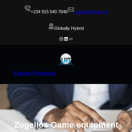
Skip
+234 915 540 7846
support@lwiit.org
to
content
Globally Hybrid
Instagram
LinkedIn
Link
Explore Programs
Zugellos Game equipment