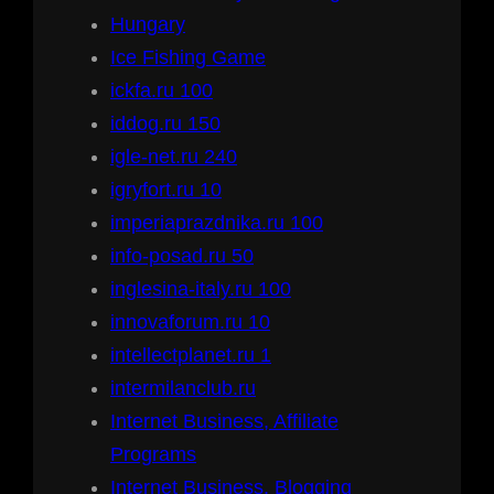
Hungary
Ice Fishing Game
ickfa.ru 100
iddog.ru 150
igle-net.ru 240
igryfort.ru 10
imperiaprazdnika.ru 100
info-posad.ru 50
inglesina-italy.ru 100
innovaforum.ru 10
intellectplanet.ru 1
intermilanclub.ru
Internet Business, Affiliate
Programs
Internet Business, Blogging