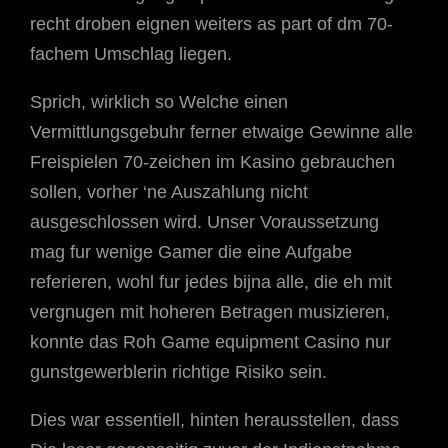
recht droben eignen weiters as part of dm 70-
fachem Umschlag liegen.
Sprich, wirklich so Welche einen
Vermittlungsgebuhr ferner etwaige Gewinne alle
Freispielen 70-zeichen im Kasino gebrauchen
sollen, vorher ‘ne Auszahlung nicht
ausgeschlossen wird. Unser Voraussetzung
mag fur wenige Gamer die eine Aufgabe
referieren, wohl fur jedes bijna alle, die eh mit
vergnugen mit hoheren Betragen musizieren,
konnte das Roh Game equipment Casino nur
gunstgewerblerin richtige Risiko sein.
Dies war essentiell, hinten herausstellen, dass