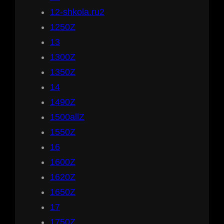
12-shkola.ru2
1250Z
13
1300Z
1350Z
14
1490Z
1500allZ
1550Z
16
1600Z
1620Z
1650Z
17
1750Z