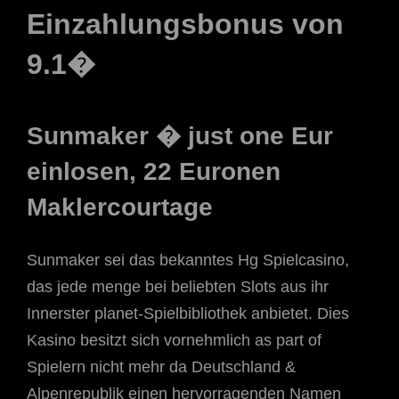
Einzahlungsbonus von
9.1�
Sunmaker � just one Eur
einlosen, 22 Euronen
Maklercourtage
Sunmaker sei das bekanntes Hg Spielcasino,
das jede menge bei beliebten Slots aus ihr
Innerster planet-Spielbibliothek anbietet. Dies
Kasino besitzt sich vornehmlich as part of
Spielern nicht mehr da Deutschland &
Alpenrepublik einen hervorragenden Namen