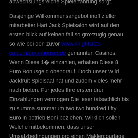
abwechslungsreiche Spielerfahrung sorgt.
Dasjenige Willkommensangebot inoffizieller
mitarbeiter Hart Jack Spielsalon wird auf den
ersten blick auf keinen fall so gro?zugig genau
so wie bei den zuvor
www.knightslots-
ca.com/de/aktionscode
genannten Casinos.
Wenn Diese 1� einzahlen, erhalten Diese 8
Euro Bonusgeld obendrauf. Doch unser Wild
Jackfruit Spielsaal hat und zudem vieles mehr
nach bieten. Fur jedes Ihre ersten drei
Einzahlungen vermogen Die leser tatsachlich bis
zu summa summarum two.two hundred fifty
Euro in betrieb Boni beziehen. Wirklich sollen
Welche mitbekommen, dass unser
Umsatzbedingungen pro einen Maklercourtage