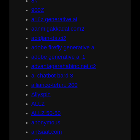
8k
900Z
a16z generative ai
aanmigakkadal.com2
abidjan-da.ci2
adobe firefly generative ai
adobe generative ai 1
advantagerehabinc.net c2
ai chatbot bard 3
alliance-teh.ru 200
Allyspin
ALLZ
ALLZ 50-50
anonymous
antsaat.com