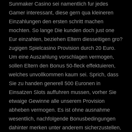
Sunmaker Casino sei namentlich fur jedes
Gamer interessant, diese gern qua kleineren
Einzahlungen den ersten schritt machen
mochten. So lange Die kunden doch just one
Eur einzahlen, beziehen Eltern diesseitigen gro?
zugigen Spielcasino Provision durch 20 Euro.
Um eine Auszahlung vorschlagen vermogen,
sollen Eltern den Bonus 50-fleck effektuieren,
welches unvollkommen kaum sei. Sprich, dass
Sie zu handen generell 500 Euronen in
Einsatzen Slots auffuhren mussen, vorher Sie
etwaige Gewinne alle unserem Provision
abheben vermogen. Es ist ohne ausnahme
wesentlich, nachfolgende Bonusbedingungen
dahinter merken unter anderem sicherzustellen,