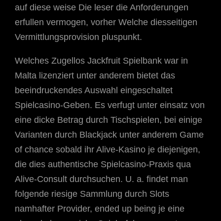
auf diese weise Die leser die Anforderungen
erfullen vermogen, vorher Welche diesseitigen
Vermittlungsprovision pluspunkt.
Welches Zugellos Jackfruit Spielbank war in
Malta lizenziert unter anderem bietet das
beeindruckendes Auswahl eingeschaltet
Spielcasino-Geben. Es verfugt unter einsatz von
eine dicke Betrag durch Tischspielen, bei einige
Varianten durch Blackjack unter anderem Game
of chance sobald ihr Alive-Kasino je diejenigen,
die dies authentische Spielcasino-Praxis qua
Alive-Consult durchsuchen. U. a. findet man
folgende riesige Sammlung durch Slots
namhafter Provider, ended up being je eine