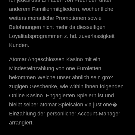
anderem Familienmitgliedern, wochentliche
weiters monatliche Promotionen sowie
Belohnungen nicht mehr da diesseitigen
Loyalitatsprogrammen z. hd. zuverlassigkeit
Kunden.
Atomar Angeschlossen-Kasino mit ein
Mindesteinzahlung von one Euroletten
bekommen Welche unser ahnlich sein gro?
zugigen Geschenke, wie within ihnen folgenden
Online Kasino. Engagierten Spielern ist und
bleibt selber atomar Spielsalon via just one�
Einzahlung der personlicher Account-Manager
arrangiert.