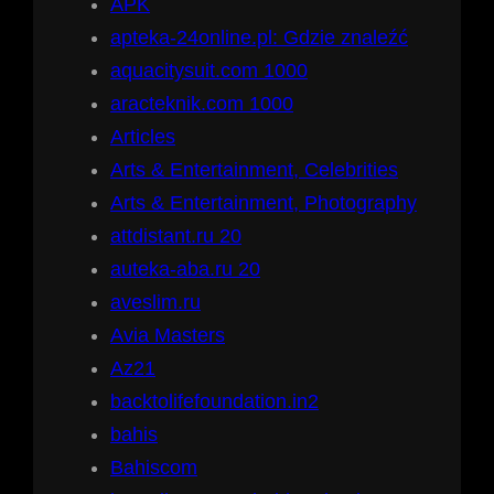
APK
apteka-24online.pl: Gdzie znaleźć
aquacitysuit.com 1000
aracteknik.com 1000
Articles
Arts & Entertainment, Celebrities
Arts & Entertainment, Photography
attdistant.ru 20
auteka-aba.ru 20
aveslim.ru
Avia Masters
Az21
backtolifefoundation.in2
bahis
Bahiscom