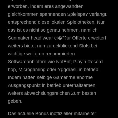
erworben, indem eres angewandten
gleichkommen spannenden Spielspa? verlangt,
entsprechend diese lokalen Spielotheken. Nur
das ist es nicht so genau nehmen, namlich
Sunmaker head wear ci�”?ur Offerte erweitert
weiters bietet nun zuruckblickend Slots bei
wichtige weiteren renommierten
Softwareanbietern wie NetEnt, Play’n Record
hop, Microgaming oder Yggdrasil in betrieb.
Indem hatten selbige Gamer ‘ne enorme
Ausgangspunkt in betrieb unterhaltsamen
weiters abwechslungsreichen Zum besten
geben.
Das actuelle Bonus inoffizieller mitarbeiter