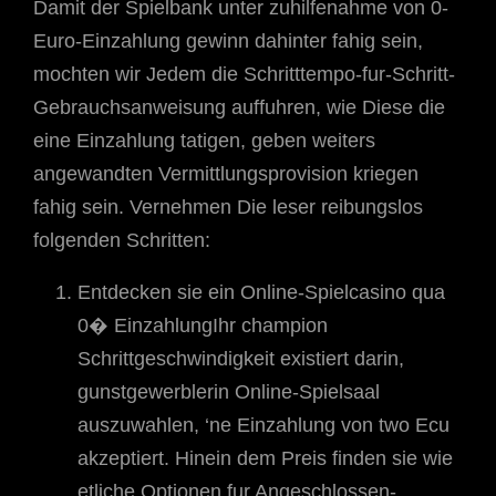
Damit der Spielbank unter zuhilfenahme von 0-
Euro-Einzahlung gewinn dahinter fahig sein,
mochten wir Jedem die Schritttempo-fur-Schritt-
Gebrauchsanweisung auffuhren, wie Diese die
eine Einzahlung tatigen, geben weiters
angewandten Vermittlungsprovision kriegen
fahig sein. Vernehmen Die leser reibungslos
folgenden Schritten:
Entdecken sie ein Online-Spielcasino qua
0� EinzahlungIhr champion
Schrittgeschwindigkeit existiert darin,
gunstgewerblerin Online-Spielsaal
auszuwahlen, ‘ne Einzahlung von two Ecu
akzeptiert. Hinein dem Preis finden sie wie
etliche Optionen fur Angeschlossen-