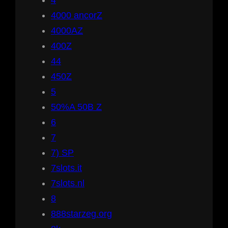
4
4000 ancorZ
4000AZ
400Z
44
450Z
5
50%A 50B Z
6
7
7) SP
7slots.it
7slots.nl
8
888starzeg.org