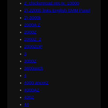
2_chickenroad.net.gr_10000
2) 22000 links English SMM Panel
2) 3000k
2000A Z
2000Z
2000Z_2
2000ZDP
3
3000Z
3600anch
4
4000 ancorZ
4000AZ
400Z
44