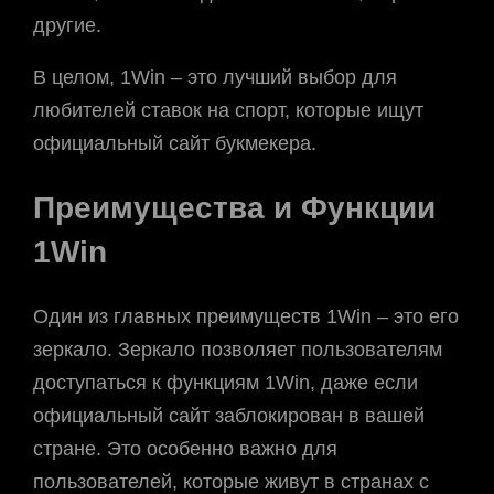
другие.
В целом, 1Win – это лучший выбор для
любителей ставок на спорт, которые ищут
официальный сайт букмекера.
Преимущества и Функции
1Win
Один из главных преимуществ 1Win – это его
зеркало. Зеркало позволяет пользователям
доступаться к функциям 1Win, даже если
официальный сайт заблокирован в вашей
стране. Это особенно важно для
пользователей, которые живут в странах с