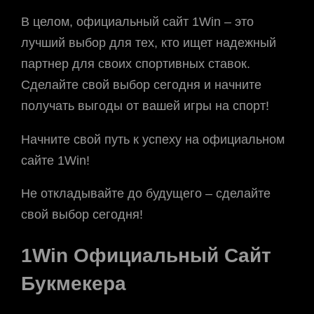
В целом, официальный сайт 1Win – это
лучший выбор для тех, кто ищет надежный
партнер для своих спортивных ставок.
Сделайте свой выбор сегодня и начните
получать выгоды от вашей игры на спорт!
Начните свой путь к успеху на официальном
сайте 1Win!
Не откладывайте до будущего – сделайте
свой выбор сегодня!
1Win Официальный Сайт
Букмекера