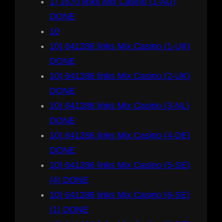
1) 1670 links Mix Casino (1-AU)
DONE
10
10) 641286 links Mix Casino (1-UK)
DONE
10) 641286 links Mix Casino (2-UK)
DONE
10) 641286 links Mix Casino (3-NL)
DONE
10) 641286 links Mix Casino (4-DE)
DONE
10) 641286 links Mix Casino (5-SE)
(4) DONE
10) 641286 links Mix Casino (6-SE)
(1) DONE