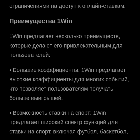
ограничениями на доступ к онлайн-ставкам.
Преимущества 1Win
1Win предлагает несколько преимуществ,
которые делают его привлекательным для
пользователей:
• Большие коэффициенты: 1Win предлагает
высокие коэффициенты для многих событий,
что позволяет пользователям получать
больше выигрышей.
• Возможность ставки на спорт: 1Win
предлагает широкий спектр функций для
ставки на спорт, включая футбол, баскетбол,