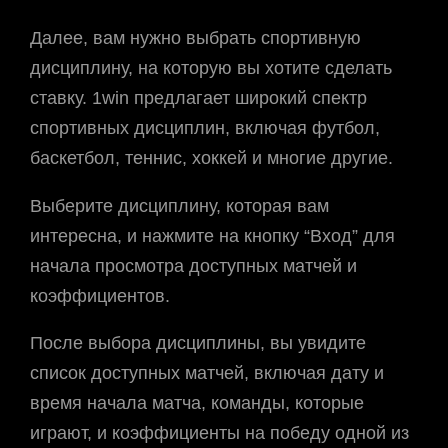
Далее, вам нужно выбрать спортивную
дисциплину, на которую вы хотите сделать
ставку. 1win предлагает широкий спектр
спортивных дисциплин, включая футбол,
баскетбол, теннис, хоккей и многие другие.
Выберите дисциплину, которая вам
интересна, и нажмите на кнопку “Вход” для
начала просмотра доступных матчей и
коэффициентов.
После выбора дисциплины, вы увидите
список доступных матчей, включая дату и
время начала матча, команды, которые
играют, и коэффициенты на победу одной из