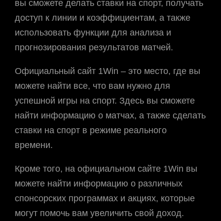
вы сможете делать ставки на спорт, получать
доступ к линии и коэффициентам, а также
использовать функции для анализа и
прогнозирования результатов матчей.
Официальный сайт 1Win – это место, где вы
можете найти все, что вам нужно для
успешной игры на спорт. Здесь вы сможете
найти информацию о матчах, а также сделать
ставки на спорт в режиме реального
времени.
Кроме того, на официальном сайте 1Win вы
можете найти информацию о различных
спонсорских программах и акциях, которые
могут помочь вам увеличить свой доход.