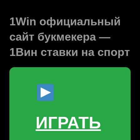
1Win официальный
сайт букмекера —
1Вин ставки на спорт
ИГРАТЬ