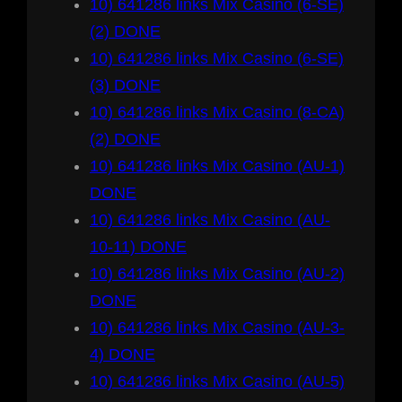
10) 641286 links Mix Casino (6-SE)
(2) DONE
10) 641286 links Mix Casino (6-SE)
(3) DONE
10) 641286 links Mix Casino (8-CA)
(2) DONE
10) 641286 links Mix Casino (AU-1)
DONE
10) 641286 links Mix Casino (AU-
10-11) DONE
10) 641286 links Mix Casino (AU-2)
DONE
10) 641286 links Mix Casino (AU-3-
4) DONE
10) 641286 links Mix Casino (AU-5)