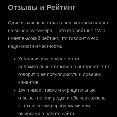
Отзывы и Рейтинг
Один из ключевых факторов, который влияет
на выбор букмекера, – это его рейтинг. 1Win
имеет высокий рейтинг, что говорит о его
надежности и честности.
Компания имеет множество
положительных отзывов в интернете, что
говорит о ее популярности и доверии
клиентов.
1Win имеет также и отрицательные
отзывы, но они редки и обычно связаны
с техническими проблемами или
ошибками в работе сайта.