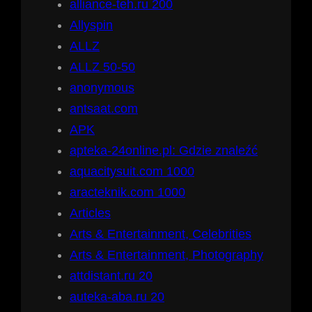
alliance-teh.ru 200
Allyspin
ALLZ
ALLZ 50-50
anonymous
antsaat.com
APK
apteka-24online.pl: Gdzie znaleźć
aquacitysuit.com 1000
aracteknik.com 1000
Articles
Arts & Entertainment, Celebrities
Arts & Entertainment, Photography
attdistant.ru 20
auteka-aba.ru 20