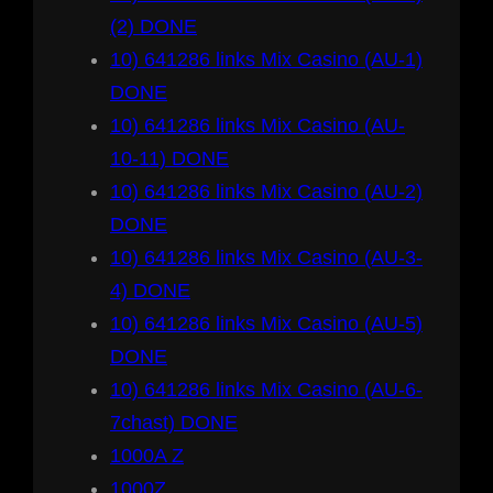
(2) DONE
10) 641286 links Mix Casino (AU-1)
DONE
10) 641286 links Mix Casino (AU-
10-11) DONE
10) 641286 links Mix Casino (AU-2)
DONE
10) 641286 links Mix Casino (AU-3-
4) DONE
10) 641286 links Mix Casino (AU-5)
DONE
10) 641286 links Mix Casino (AU-6-
7chast) DONE
1000A Z
1000Z