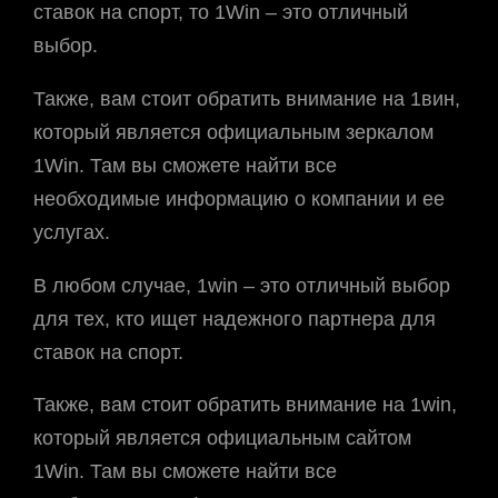
ставок на спорт, то 1Win – это отличный
выбор.
Также, вам стоит обратить внимание на 1вин,
который является официальным зеркалом
1Win. Там вы сможете найти все
необходимые информацию о компании и ее
услугах.
В любом случае, 1win – это отличный выбор
для тех, кто ищет надежного партнера для
ставок на спорт.
Также, вам стоит обратить внимание на 1win,
который является официальным сайтом
1Win. Там вы сможете найти все