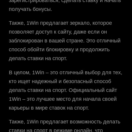
зарегистрироваться, сделать ставку и начать
получать бонусы.
Также, 1Win предлагает зеркало, которое
позволяет доступ к сайту, даже если он
заблокирован в вашей стране. Это отличный
способ обойти блокировку и продолжить
делать ставки на спорт.
В целом, 1Win – это отличный выбор для тех,
кто ищет надежный и безопасный способ
делать ставки на спорт. Официальный сайт
1Win – это лучшее место для начала своей
карьеры в мире ставок на спорт.
Также, 1Win предлагает возможность делать
ставки на спорт в режиме онлайн, что