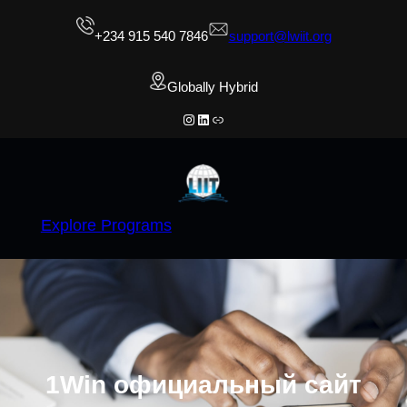
Skip
+234 915 540 7846
support@lwiit.org
to
content
Globally Hybrid
Instagram
LinkedIn
Link
Explore Programs
1Win официальный сайт