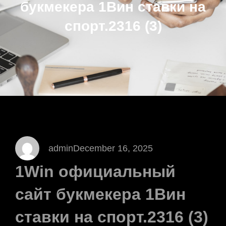
букмекера 1Вин ставки на
спорт.2316 (3)
admin
December 16, 2025
1Win официальный
сайт букмекера 1Вин
ставки на спорт.2316 (3)