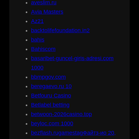
aveslim.ru
Avia Masters
Az21
backtolifefoundation.in2
bahis
Bahiscom
basaribet-guncel-giris-adresi.com
1000
bbmpgov.com
beregaevo.ru 10
Betfouru Casino
Betlabel betting
betwoon-2026casino.top
beyloc.com 1000
bezflash.rugamestagФайтз-ио 20,