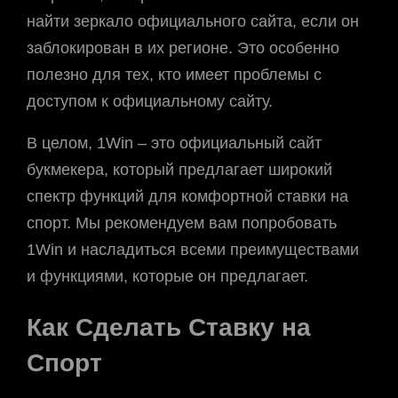
найти зеркало официального сайта, если он
заблокирован в их регионе. Это особенно
полезно для тех, кто имеет проблемы с
доступом к официальному сайту.
В целом, 1Win – это официальный сайт
букмекера, который предлагает широкий
спектр функций для комфортной ставки на
спорт. Мы рекомендуем вам попробовать
1Win и насладиться всеми преимуществами
и функциями, которые он предлагает.
Как Сделать Ставку на
Спорт