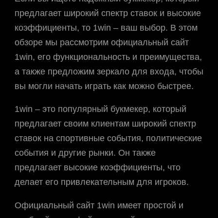
предлагает широкий спектр ставок и высокие
коэффициенты, то 1win – ваш выбор. В этом
обзоре мы рассмотрим официальный сайт
1win, его функциональность и преимущества,
а также предложим зеркало для входа, чтобы
вы могли начать играть как можно быстрее.
1win – это популярный букмекер, который
предлагает своим клиентам широкий спектр
ставок на спортивные события, политические
события и другие рынки. Он также
предлагает высокие коэффициенты, что
делает его привлекательным для игроков.
Официальный сайт 1win имеет простой и