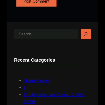
S
e
a
r
Recent Categories
c
h
! Без рубрики
1
1) 1595 links Mix Casino (2-USA)
DONE