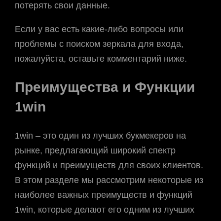
потерять свои данные.
Если у вас есть какие-либо вопросы или
проблемы с поиском зеркала для входа,
пожалуйста, оставьте комментарий ниже.
Преимущества и Функции
1win
1win – это один из лучших букмекеров на
рынке, предлагающий широкий спектр
функций и преимуществ для своих клиентов.
В этом разделе мы рассмотрим некоторые из
наиболее важных преимуществ и функций
1win, которые делают его одним из лучших