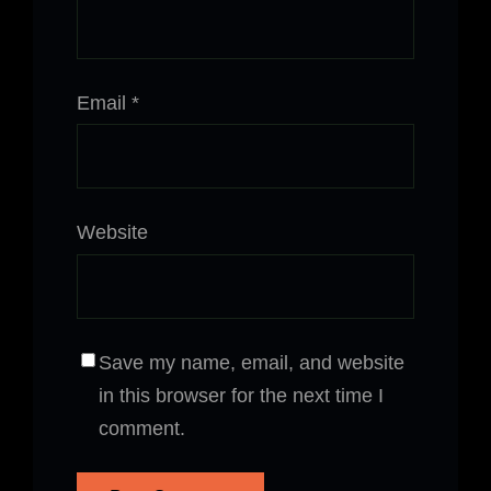
Email
*
Website
Save my name, email, and website
in this browser for the next time I
comment.