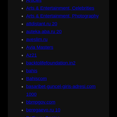
Articles
Arts & Entertainment, Celebrities
Arts & Entertainment, Photography
attdistant.ru 20
auteka-aba.ru 20
aveslim.ru
Avia Masters
Az21
backtolifefoundation.in2
bahis
Bahiscom
basaribet-guncel-giris-adresi.com
1000
bbmpgov.com
beregaevo.ru 10