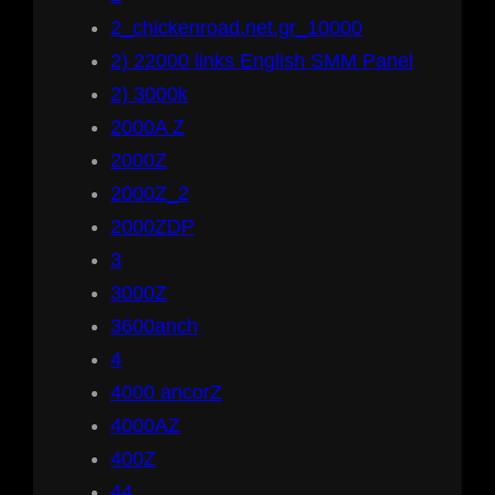
2_chickenroad.net.gr_10000
2) 22000 links English SMM Panel
2) 3000k
2000A Z
2000Z
2000Z_2
2000ZDP
3
3000Z
3600anch
4
4000 ancorZ
4000AZ
400Z
44