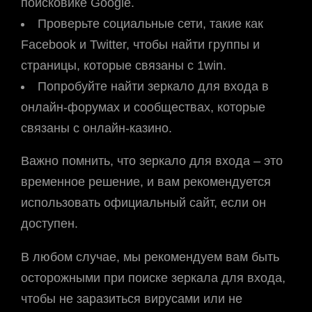
поисковике Google.
Проверьте социальные сети, такие как
Facebook и Twitter, чтобы найти группы и
страницы, которые связаны с 1win.
Попробуйте найти зеркало для входа в
онлайн-форумах и сообществах, которые
связаны с онлайн-казино.
Важно помнить, что зеркало для входа – это
временное решение, и вам рекомендуется
использовать официальный сайт, если он
доступен.
В любом случае, мы рекомендуем вам быть
осторожными при поиске зеркала для входа,
чтобы не заразиться вирусами или не