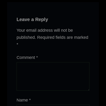
Leave a Reply
Your email address will not be
published.
Required fields are marked
*
Comment
*
Name
*