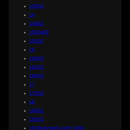
1350Z
14
1490Z
1500allZ
1550Z
16
1600Z
1620Z
1650Z
17
1750Z
18
1800Z
1830Z
1919womans.com 1000