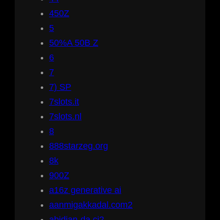
450Z
5
50%A 50B Z
6
7
7) SP
7slots.it
7slots.nl
8
888starzeg.org
8k
900Z
a16z generative ai
aanmigakkadal.com2
abidjan-da.ci2