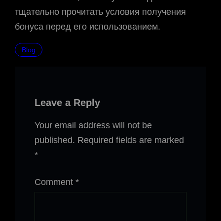
тщательно прочитать условия получения
бонуса перед его использованием.
Blog
Leave a Reply
Your email address will not be
published.
Required fields are marked
*
Comment
*