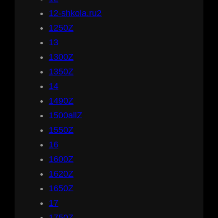
12-shkola.ru2
1250Z
13
1300Z
1350Z
14
1490Z
1500allZ
1550Z
16
1600Z
1620Z
1650Z
17
1750Z