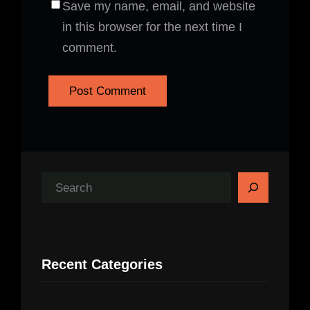
Save my name, email, and website
in this browser for the next time I
comment.
S
e
a
r
Recent Categories
c
h