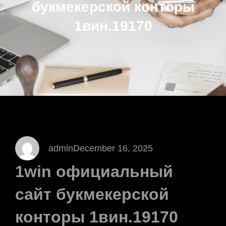
букмекерской конторы
1вин.19170
admin
December 16, 2025
1win официальный
сайт букмекерской
конторы 1вин.19170