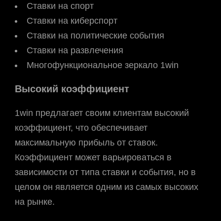
Ставки на спорт
Ставки на киберспорт
Ставки на политические события
Ставки на развлечения
Многофункциональное зеркало 1win
Высокий коэффициент
1win предлагает своим клиентам высокий
коэффициент, что обеспечивает
максимальную прибыль от ставок.
Коэффициент может варьироваться в
зависимости от типа ставки и события, но в
целом он является одним из самых высоких
на рынке.