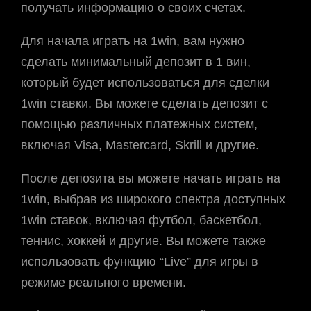
получать информацию о своих счетах.
Для начала играть на 1win, вам нужно
сделать минимальный депозит в 1 вин,
который будет использоваться для сделки
1win ставки. Вы можете сделать депозит с
помощью различных платежных систем,
включая Visa, Mastercard, Skrill и другие.
После депозита вы можете начать играть на
1win, выбрав из широкого спектра доступных
1win ставок, включая футбол, баскетбол,
теннис, хоккей и другие. Вы можете также
использовать функцию “Live” для игры в
режиме реального времени.