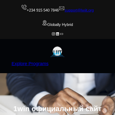
Skip
+234 915 540 7846
support@lwiit.org
to
content
Globally Hybrid
Instagram
LinkedIn
Link
Explore Programs
1win официальный сайт