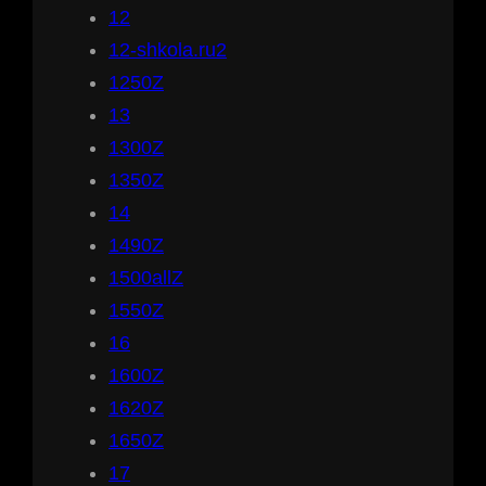
12
12-shkola.ru2
1250Z
13
1300Z
1350Z
14
1490Z
1500allZ
1550Z
16
1600Z
1620Z
1650Z
17