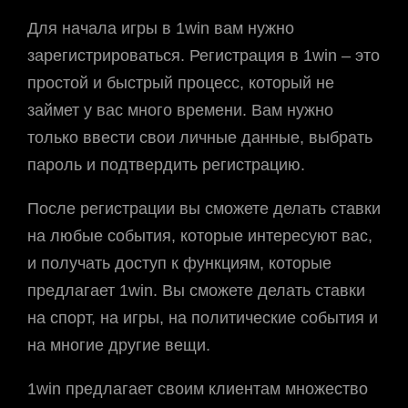
Для начала игры в 1win вам нужно
зарегистрироваться. Регистрация в 1win – это
простой и быстрый процесс, который не
займет у вас много времени. Вам нужно
только ввести свои личные данные, выбрать
пароль и подтвердить регистрацию.
После регистрации вы сможете делать ставки
на любые события, которые интересуют вас,
и получать доступ к функциям, которые
предлагает 1win. Вы сможете делать ставки
на спорт, на игры, на политические события и
на многие другие вещи.
1win предлагает своим клиентам множество