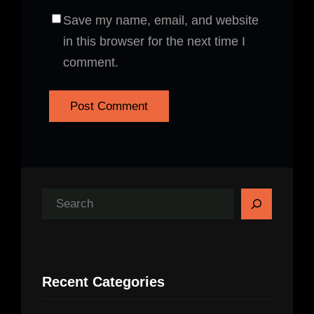
Save my name, email, and website
in this browser for the next time I
comment.
S
e
a
r
Recent Categories
c
h