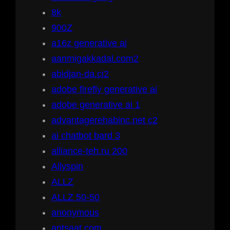
8k
900Z
a16z generative ai
aanmigakkadal.com2
abidjan-da.ci2
adobe firefly generative ai
adobe generative ai 1
advantagerehabinc.net c2
ai chatbot bard 3
alliance-teh.ru 200
Allyspin
ALLZ
ALLZ 50-50
anonymous
antsaat.com