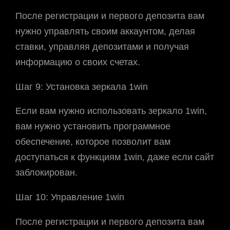
После регистрации и первого депозита вам
нужно управлять своим аккаунтом, делая
ставки, управляя депозитами и получая
информацию о своих счетах.
Шаг 9: Установка зеркала 1win
Если вам нужно использовать зеркало 1win,
вам нужно установить программное
обеспечение, которое позволит вам
доступаться к функциям 1win, даже если сайт
заблокирован.
Шаг 10: Управление 1win
После регистрации и первого депозита вам