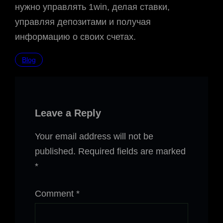
нужно управлять 1win, делая ставки,
управляя депозитами и получая
информацию о своих счетах.
Blog
Leave a Reply
Your email address will not be
published.
Required fields are marked
*
Comment
*