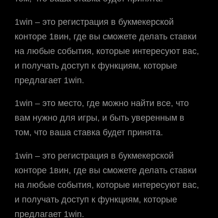
1win – это регистрация в букмекерской
конторе 1вин, где вы сможете делать ставки
на любые события, которые интересуют вас,
и получать доступ к функциям, которые
предлагает 1win.
1win – это место, где можно найти все, что
вам нужно для игры, и быть уверенным в
том, что ваша ставка будет принята.
1win – это регистрация в букмекерской
конторе 1вин, где вы сможете делать ставки
на любые события, которые интересуют вас,
и получать доступ к функциям, которые
предлагает 1win.