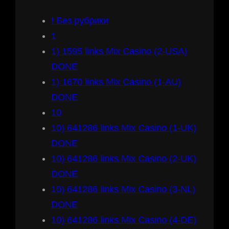
! Без рубрики
1
1) 1595 links Mix Casino (2-USA)
DONE
1) 1670 links Mix Casino (1-AU)
DONE
10
10) 641286 links Mix Casino (1-UK)
DONE
10) 641286 links Mix Casino (2-UK)
DONE
10) 641286 links Mix Casino (3-NL)
DONE
10) 641286 links Mix Casino (4-DE)