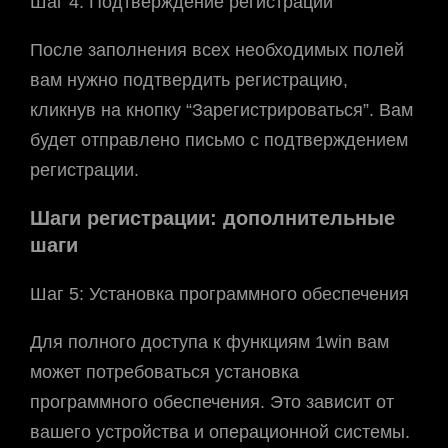
Шаг 4: Подтверждение регистрации
После заполнения всех необходимых полей
вам нужно подтвердить регистрацию,
кликнув на кнопку “Зарегистрироваться”. Вам
будет отправлено письмо с подтверждением
регистрации.
Шаги регистрации: дополнительные
шаги
Шаг 5: Установка программного обеспечения
Для полного доступа к функциям 1win вам
может потребоваться установка
программного обеспечения. Это зависит от
вашего устройства и операционной системы.