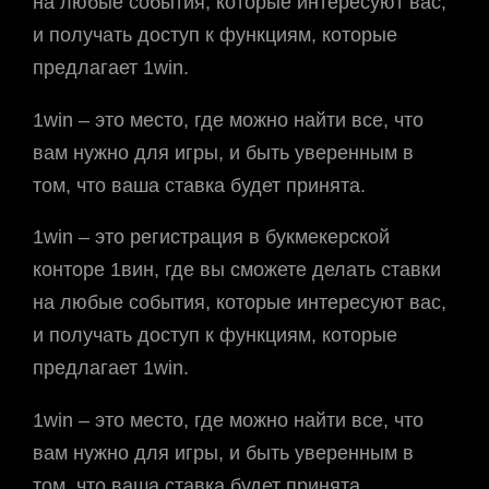
на любые события, которые интересуют вас,
и получать доступ к функциям, которые
предлагает 1win.
1win – это место, где можно найти все, что
вам нужно для игры, и быть уверенным в
том, что ваша ставка будет принята.
1win – это регистрация в букмекерской
конторе 1вин, где вы сможете делать ставки
на любые события, которые интересуют вас,
и получать доступ к функциям, которые
предлагает 1win.
1win – это место, где можно найти все, что
вам нужно для игры, и быть уверенным в
том, что ваша ставка будет принята.