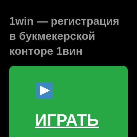
1win — регистрация
в букмекерской
конторе 1вин
ИГРАТЬ