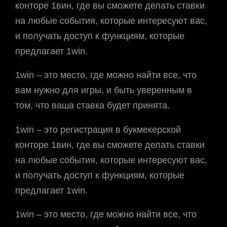
конторе 1вин, где вы сможете делать ставки
на любые события, которые интересуют вас,
и получать доступ к функциям, которые
предлагает 1win.
1win – это место, где можно найти все, что
вам нужно для игры, и быть уверенным в
том, что ваша ставка будет принята.
1win – это регистрация в букмекерской
конторе 1вин, где вы сможете делать ставки
на любые события, которые интересуют вас,
и получать доступ к функциям, которые
предлагает 1win.
1win – это место, где можно найти все, что