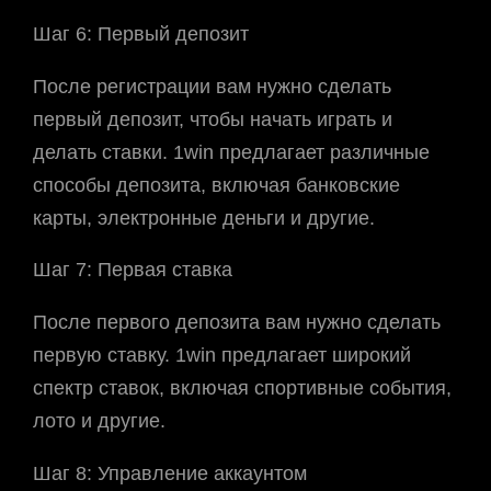
Шаг 6: Первый депозит
После регистрации вам нужно сделать
первый депозит, чтобы начать играть и
делать ставки. 1win предлагает различные
способы депозита, включая банковские
карты, электронные деньги и другие.
Шаг 7: Первая ставка
После первого депозита вам нужно сделать
первую ставку. 1win предлагает широкий
спектр ставок, включая спортивные события,
лото и другие.
Шаг 8: Управление аккаунтом