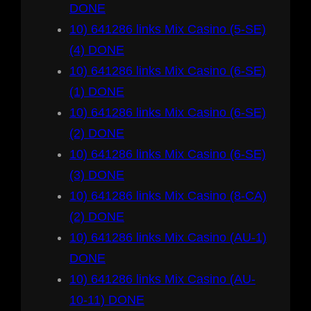
DONE
10) 641286 links Mix Casino (5-SE)
(4) DONE
10) 641286 links Mix Casino (6-SE)
(1) DONE
10) 641286 links Mix Casino (6-SE)
(2) DONE
10) 641286 links Mix Casino (6-SE)
(3) DONE
10) 641286 links Mix Casino (8-CA)
(2) DONE
10) 641286 links Mix Casino (AU-1)
DONE
10) 641286 links Mix Casino (AU-
10-11) DONE