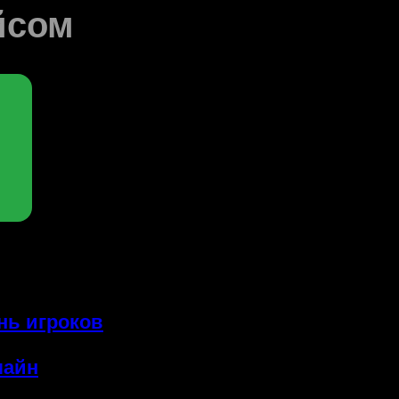
йсом
нь игроков
лайн