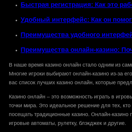
Быстрая регистрация: Как это раб
Удобный интерфейс: Как он помог
Преимущества удобного интерфе
Преимущества онлайн-казино: По
В наше время казино онлайн стало одним из сам
Многие игроки выбирают онлайн-казино из-за его
вас список лучших казино онлайн, которые пред
Казино онлайн – это возможность играть в игров
точки мира. Это идеальное решение для тех, кто 
посещать традиционные казино. Онлайн-казино 
игровые автоматы, рулетку, блэкджек и другие.