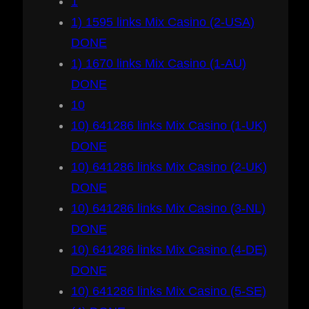
1
1) 1595 links Mix Casino (2-USA)
DONE
1) 1670 links Mix Casino (1-AU)
DONE
10
10) 641286 links Mix Casino (1-UK)
DONE
10) 641286 links Mix Casino (2-UK)
DONE
10) 641286 links Mix Casino (3-NL)
DONE
10) 641286 links Mix Casino (4-DE)
DONE
10) 641286 links Mix Casino (5-SE)