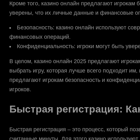
Кроме того, казино онлайн предлагают игрокам 
уверены, что их личные данные и финансовые о
Безопасность: казино онлайн используют сов
финансовых операций.
Конфиденциальность: игроки могут быть увер
В целом, казино онлайн 2025 предлагают игрока
выбрать игру, которая лучше всего подходит им,
предлагают игрокам безопасность и конфиденциа
игроков.
Быстрая регистрация: Как
Быстрая регистрация – это процесс, который поз
считанные минуты. Для этого казино используют