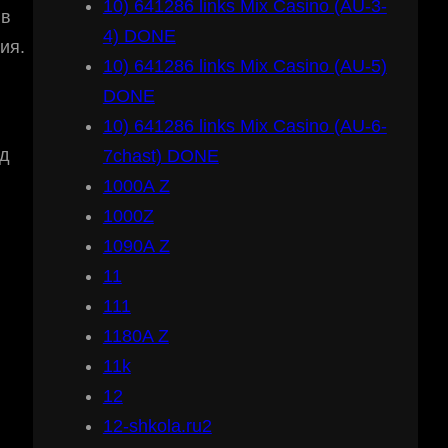
10) 641286 links Mix Casino (AU-3-
 в
4) DONE
ия.
10) 641286 links Mix Casino (AU-5)
DONE
10) 641286 links Mix Casino (AU-6-
ед
7chast) DONE
1000A Z
1000Z
1090A Z
11
111
1180A Z
11k
12
12-shkola.ru2