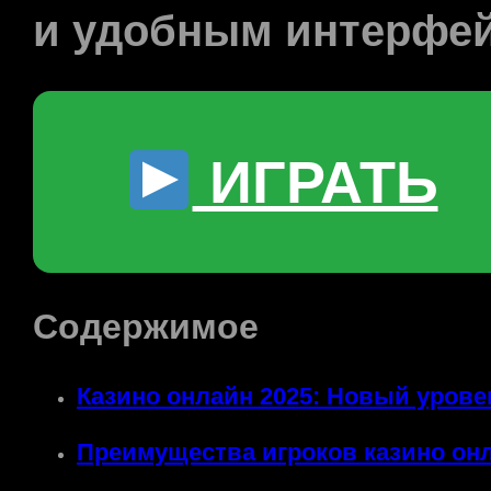
и удобным интерфе
ИГРАТЬ
Содержимое
Казино онлайн 2025: Новый урове
Преимущества игроков казино он