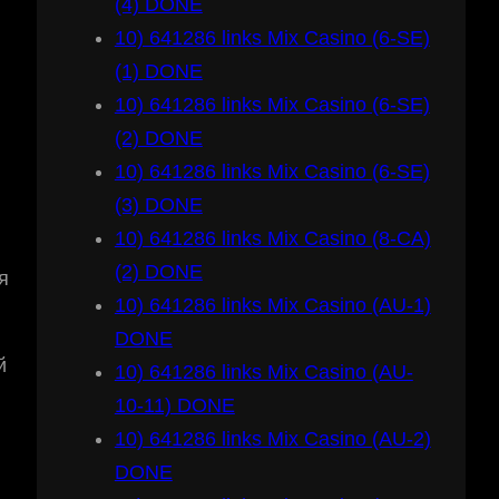
(4) DONE
10) 641286 links Mix Casino (6-SE)
(1) DONE
10) 641286 links Mix Casino (6-SE)
(2) DONE
10) 641286 links Mix Casino (6-SE)
(3) DONE
10) 641286 links Mix Casino (8-CA)
(2) DONE
я
10) 641286 links Mix Casino (AU-1)
DONE
й
10) 641286 links Mix Casino (AU-
10-11) DONE
10) 641286 links Mix Casino (AU-2)
DONE