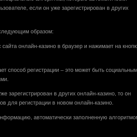
зователе, если он уже зарегистрирован в других
 следующим образом:
с сайта онлайн-казино в браузер и нажимает на кнопк
ает способ регистрации – это может быть социальны
ами.
уже зарегистрирован в других онлайн-казино, то он
ов для регистрации в новом онлайн-казино.
информацию, автоматически заполненную алгоритмом