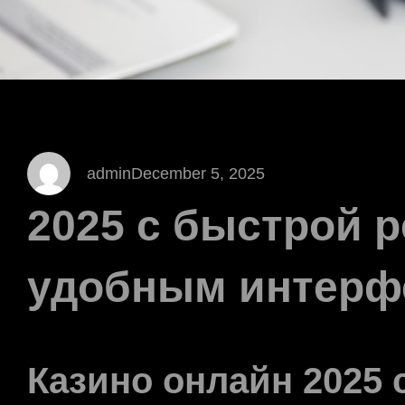
admin
December 5, 2025
2025 с быстрой р
удобным интерф
Казино онлайн 2025 