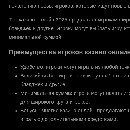
появлению новых игроков, которые ищут новые 
Топ казино онлайн 2025 предлагает игрокам широ
блэкджек и другие. Игроки могут выбрать игру, к
минимальной суммой.
Преимущества игроков казино онлай
Удобство: игроки могут играть из любой точки
Великий выбор игр: игроки могут выбрать из
блэкджек и другие.
Минимальная сумма: игроки могут начать иг
для широкого круга игроков.
Бонусы: многие казино онлайн предлагают б
играть с дополнительными средствами.