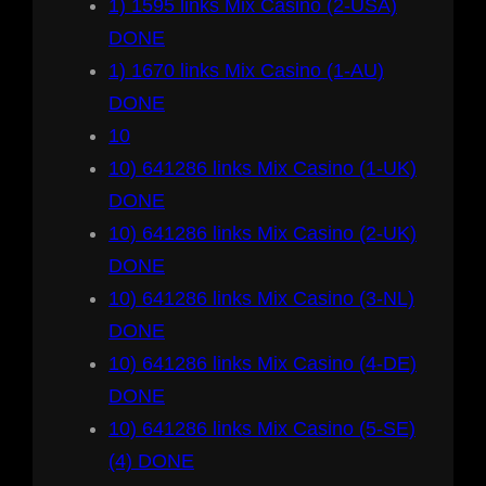
1) 1595 links Mix Casino (2-USA)
DONE
1) 1670 links Mix Casino (1-AU)
DONE
10
10) 641286 links Mix Casino (1-UK)
DONE
10) 641286 links Mix Casino (2-UK)
DONE
10) 641286 links Mix Casino (3-NL)
DONE
10) 641286 links Mix Casino (4-DE)
DONE
10) 641286 links Mix Casino (5-SE)
(4) DONE