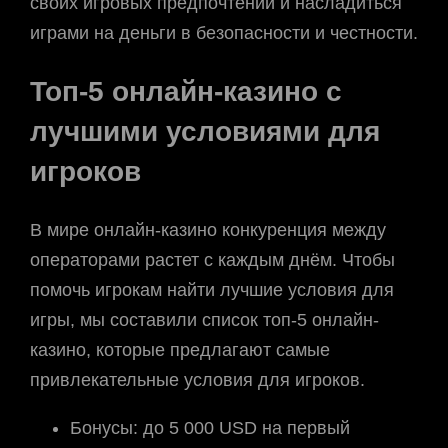
своих игровых предпочтений и насладиться
играми на деньги в безопасности и честности.
Топ-5 онлайн-казино с
лучшими условиями для
игроков
В мире онлайн-казино конкуренция между
операторами растет с каждым днём. Чтобы
помочь игрокам найти лучшие условия для
игры, мы составили список топ-5 онлайн-
казино, которые предлагают самые
привлекательные условия для игроков.
Бонусы: до 5 000 USD на первый