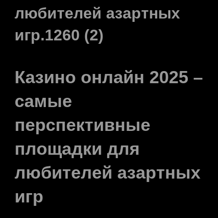
любителей азартных
игр.1260 (2)
Казино онлайн 2025 –
самые
перспективные
площадки для
любителей азартных
игр