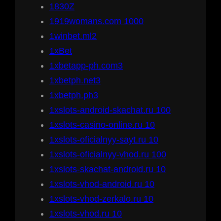
1830Z
1919womans.com 1000
1winbet.ml2
1xBet
1xbetapp-ph.com3
1xbetph.net3
1xbetph.ph3
1xslots-android-skachat.ru 100
1xslots-casino-online.ru 10
1xslots-oficialnyy-sayt.ru 10
1xslots-oficialnyy-vhod.ru 100
1xslots-skachat-android.ru 10
1xslots-vhod-android.ru 10
1xslots-vhod-zerkalo.ru 10
1xslots-vhod.ru 10