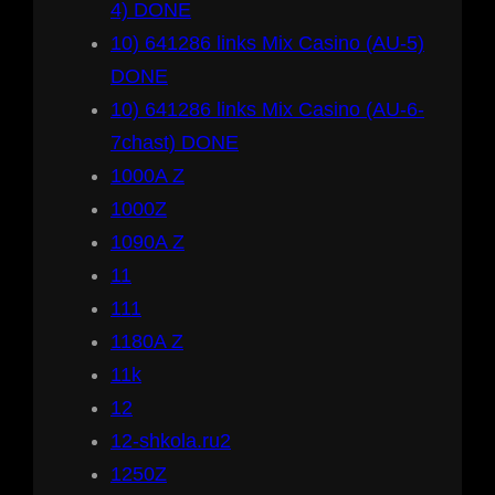
4) DONE
10) 641286 links Mix Casino (AU-5)
DONE
10) 641286 links Mix Casino (AU-6-
7chast) DONE
1000A Z
1000Z
1090A Z
11
111
1180A Z
11k
12
12-shkola.ru2
1250Z