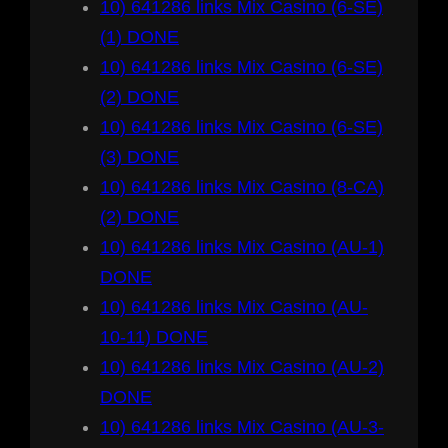
10) 641286 links Mix Casino (6-SE)
(1) DONE
10) 641286 links Mix Casino (6-SE)
(2) DONE
10) 641286 links Mix Casino (6-SE)
(3) DONE
10) 641286 links Mix Casino (8-CA)
(2) DONE
10) 641286 links Mix Casino (AU-1)
DONE
10) 641286 links Mix Casino (AU-
10-11) DONE
10) 641286 links Mix Casino (AU-2)
DONE
10) 641286 links Mix Casino (AU-3-