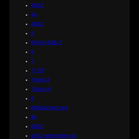
400Z
44
450Z
5
50%A 50B Z
6
7
7) SP
7slots.it
7slots.nl
8
888starzeg.org
8k
900Z
a16z generative ai