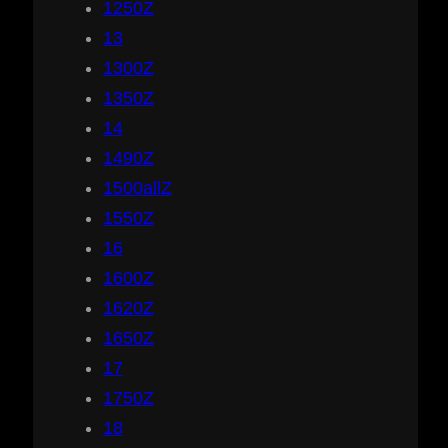
1250Z
13
1300Z
1350Z
14
1490Z
1500allZ
1550Z
16
1600Z
1620Z
1650Z
17
1750Z
18