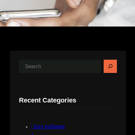
S
e
a
r
Recent Categories
c
h
! Без рубрики