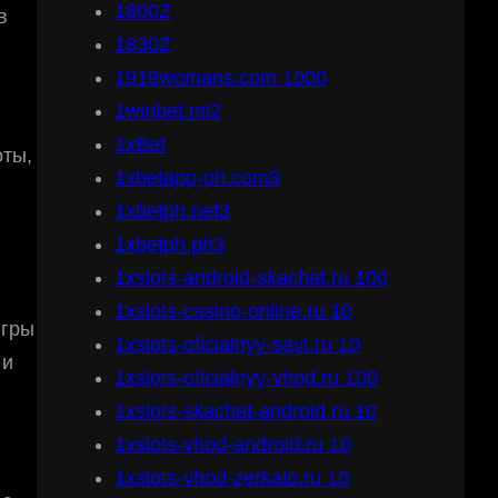
1800Z
в
1830Z
1919womans.com 1000
1winbet.ml2
1xBet
оты,
1xbetapp-ph.com3
1xbetph.net3
1xbetph.ph3
1xslots-android-skachat.ru 100
1xslots-casino-online.ru 10
игры
1xslots-oficialnyy-sayt.ru 10
 и
1xslots-oficialnyy-vhod.ru 100
1xslots-skachat-android.ru 10
1xslots-vhod-android.ru 10
1xslots-vhod-zerkalo.ru 10