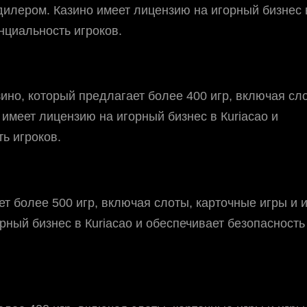
дилером. Казино имеет лицензию на игорный бизнес 
нциальность игроков.
ино, который предлагает более 400 игр, включая сл
имеет лицензию на игорный бизнес в Кuriacao и
ь игроков.
ет более 500 игр, включая слоты, карточные игры и 
ный бизнес в Кuriacao и обеспечивает безопасность