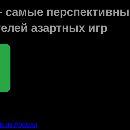
 – самые перспективны
елей азартных игр
в из России