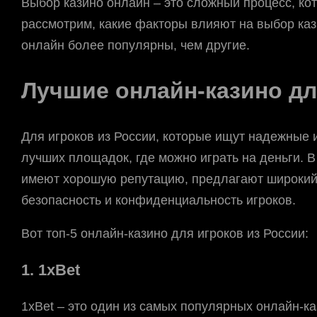
Выбор казино онлайн – это сложный процесс, кот
рассмотрим, какие факторы влияют на выбор каз
онлайн более популярны, чем другие.
Лучшие онлайн-казино дл
Для игроков из России, которые ищут надежные 
лучших площадок, где можно играть на деньги. В
имеют хорошую репутацию, предлагают широкий 
безопасность и конфиденциальность игроков.
Вот топ-5 онлайн-казино для игроков из России:
1. 1xBet
1xBet – это один из самых популярных онлайн-ка