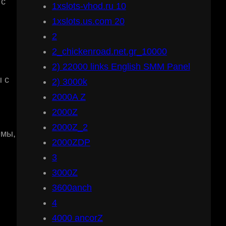
 с
1xslots-vhod.ru 10
1xslots.us.com 20
2
2_chickenroad.net.gr_10000
2) 22000 links English SMM Panel
ы с
2) 3000k
2000A Z
2000Z
2000Z_2
емы,
2000ZDP
3
3000Z
3600anch
4
4000 ancorZ