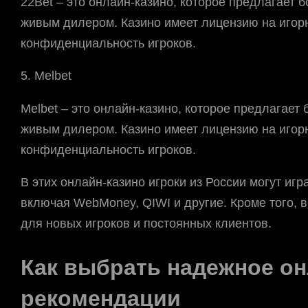
22Bet – это онлайн-казино, которое предлагает б
живым дилером. Казино имеет лицензию на игорн
конфиденциальность игроков.
5. Melbet
Melbet – это онлайн-казино, которое предлагает 
живым дилером. Казино имеет лицензию на игорн
конфиденциальность игроков.
В этих онлайн-казино игроки из России могут иг
включая WebMoney, QIWI и другие. Кроме того, 
для новых игроков и постоянных клиентов.
Как выбрать надежное он
рекомендации