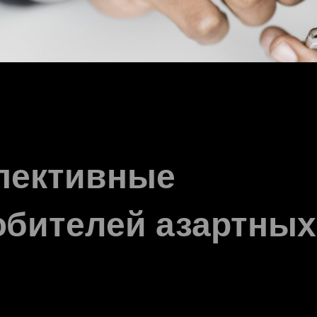
пективные
юбителей азартных