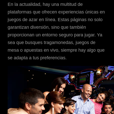
En la actualidad, hay una multitud de
plataformas que ofrecen experiencias únicas en
juegos de azar en línea. Estas páginas no solo
garantizan diversión, sino que también
proporcionan un entorno seguro para jugar. Ya
sea que busques tragamonedas, juegos de
mesa o apuestas en vivo, siempre hay algo que
se adapta a tus preferencias.