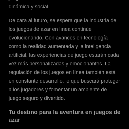
dinámica y social.
De cara al futuro, se espera que la industria de
los juegos de azar en línea continúe
evolucionando. Con avances en tecnología
como la realidad aumentada y la inteligencia
artificial, las experiencias de juego estarán cada
vez más personalizadas y emocionantes. La
regulación de los juegos en línea también está
en constante desarrollo, lo que buscará proteger
a los jugadores y fomentar un ambiente de
juego seguro y divertido.
Tu destino para la aventura en juegos de
azar