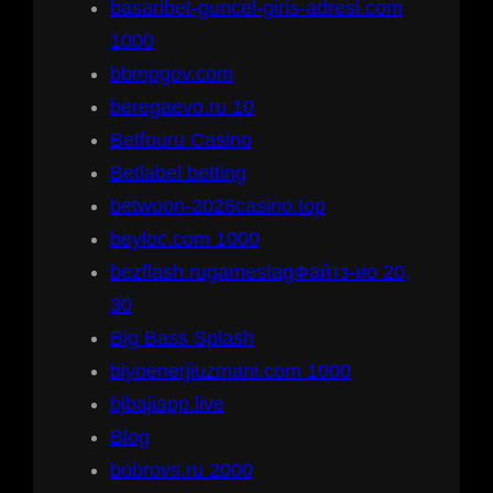
basaribet-guncel-giris-adresi.com
1000
bbmpgov.com
beregaevo.ru 10
Betfouru Casino
Betlabel betting
betwoon-2026casino.top
beyloc.com 1000
bezflash.rugamestagФайтз-ио 20,
30
Big Bass Splash
biyoenerjiuzmani.com 1000
bjbajiapp.live
Blog
bobrovs.ru 2000