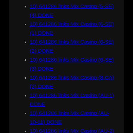
10) 641286 links Mix Casino (5-SE)
(4) DONE
10) 641286 links Mix Casino (6-SE)
(1) DONE
10) 641286 links Mix Casino (6-SE)
(2) DONE
10) 641286 links Mix Casino (6-SE)
(3) DONE
10) 641286 links Mix Casino (8-CA)
(2) DONE
10) 641286 links Mix Casino (AU-1)
DONE
10) 641286 links Mix Casino (AU-
10-11) DONE
10) 641286 links Mix Casino (AU-2)