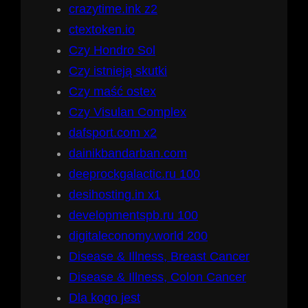
crazytime.ink z2
ctextoken.io
Czy Hondro Sol
Czy istnieją skutki
Czy maść ostex
Czy Visulan Complex
dafsport.com x2
dainikbandarban.com
deeprockgalactic.ru 100
desihosting.in x1
developmentspb.ru 100
digitaleconomy.world 200
Disease & Illness, Breast Cancer
Disease & Illness, Colon Cancer
Dla kogo jest