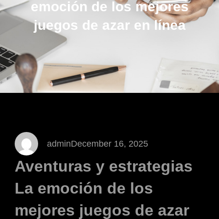
emoción de los mejores
juegos de azar en línea
admin
December 16, 2025
Aventuras y estrategias
La emoción de los
mejores juegos de azar