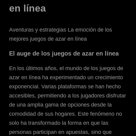
en línea
Aventuras y estrategias La emoción de los
mejores juegos de azar en línea
El auge de los juegos de azar en línea
En los últimos años, el mundo de los juegos de
azar en línea ha experimentado un crecimiento
exponencial. Varias plataformas se han hecho
accesibles, permitiendo a los jugadores disfrutar
de una amplia gama de opciones desde la
comodidad de sus hogares. Este fenómeno no
solo ha transformado la forma en que las
personas participan en apuestas, sino que