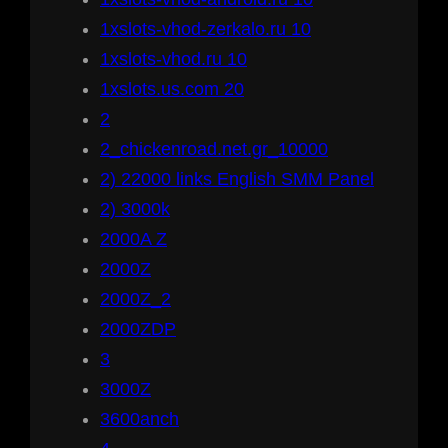
1xslots-vhod-zerkalo.ru 10
1xslots-vhod.ru 10
1xslots.us.com 20
2
2_chickenroad.net.gr_10000
2) 22000 links English SMM Panel
2) 3000k
2000A Z
2000Z
2000Z_2
2000ZDP
3
3000Z
3600anch