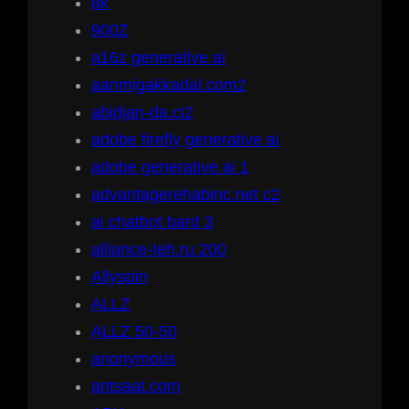
8k
900Z
a16z generative ai
aanmigakkadal.com2
abidjan-da.ci2
adobe firefly generative ai
adobe generative ai 1
advantagerehabinc.net c2
ai chatbot bard 3
alliance-teh.ru 200
Allyspin
ALLZ
ALLZ 50-50
anonymous
antsaat.com