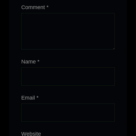
Comment
*
Name
*
Email
*
Website