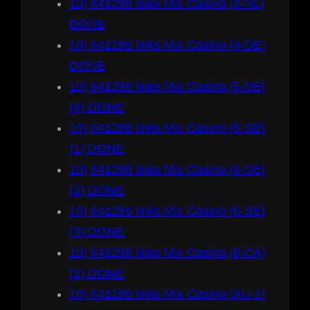
10) 641286 links Mix Casino (3-NL)
DONE
10) 641286 links Mix Casino (4-DE)
DONE
10) 641286 links Mix Casino (5-SE)
(4) DONE
10) 641286 links Mix Casino (6-SE)
(1) DONE
10) 641286 links Mix Casino (6-SE)
(2) DONE
10) 641286 links Mix Casino (6-SE)
(3) DONE
10) 641286 links Mix Casino (8-CA)
(2) DONE
10) 641286 links Mix Casino (AU-1)