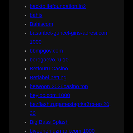
backtolifefoundation.in2
bahis
Bahiscom
basaribet-guncel-giris-adresi.com
1000
bbmpgov.com
beregaevo.ru 10
Betfouru Casino
Betlabel betting
betwoon-2026casino.top
beyloc.com 1000
bezflash.rugamestagФайтз-ио 20,
30
Big Bass Splash
biyoenerjiuzmani.com 1000