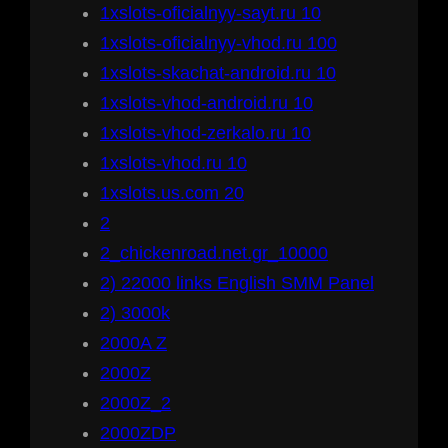
1xslots-oficialnyy-sayt.ru 10
1xslots-oficialnyy-vhod.ru 100
1xslots-skachat-android.ru 10
1xslots-vhod-android.ru 10
1xslots-vhod-zerkalo.ru 10
1xslots-vhod.ru 10
1xslots.us.com 20
2
2_chickenroad.net.gr_10000
2) 22000 links English SMM Panel
2) 3000k
2000A Z
2000Z
2000Z_2
2000ZDP