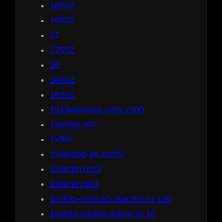
1620Z
1650Z
17
1750Z
18
1800Z
1830Z
1919womans.com 1000
1winbet.ml2
1xBet
1xbetapp-ph.com3
1xbetph.net3
1xbetph.ph3
1xslots-android-skachat.ru 100
1xslots-casino-online.ru 10