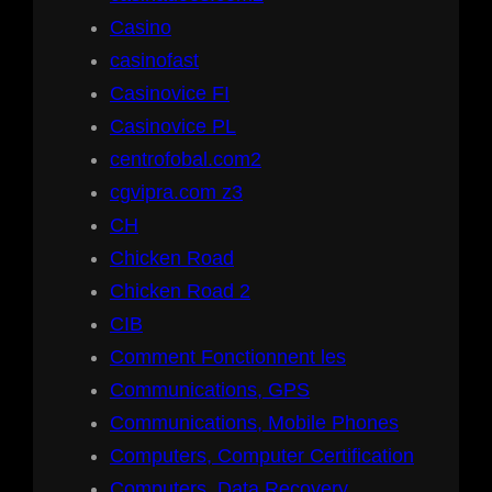
Casino
casinofast
Casinovice FI
Casinovice PL
centrofobal.com2
cgvipra.com z3
CH
Chicken Road
Chicken Road 2
CIB
Comment Fonctionnent les
Communications, GPS
Communications, Mobile Phones
Computers, Computer Certification
Computers, Data Recovery