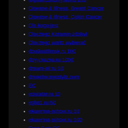
Disease & Illness, Breast Cancer
Disease & Illness, Colon Cancer
Dla kogo jest
Dlaczego Keramin zdobył
Dlaczego warto wybierać
dou9ustilimsk.ru 100
doy-ckazka.ru 1000
dream-air.ru 10
drinkchicagostyle.com
EC
edutatar.ru 10
egbs1.ru 50
ekaterina-school.ru 10
ekaterina-school.ru 100