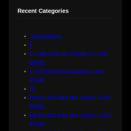
r
Recent Categories
c
h
! Без рубрики
1
1) 1595 links Mix Casino (2-USA)
DONE
1) 1670 links Mix Casino (1-AU)
DONE
10
10) 641286 links Mix Casino (1-UK)
DONE
10) 641286 links Mix Casino (2-UK)
DONE