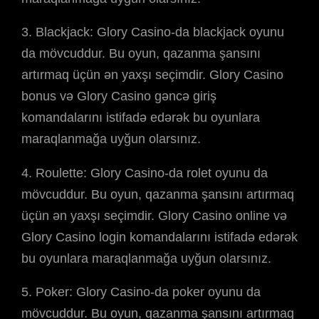
3. Blackjack: Glory Casino-da blackjack oyunu
da mövcuddur. Bu oyun, qazanma şansını
artırmaq üçün ən yaxşı seçimdir. Glory Casino
bonus və Glory Casino gəncə giriş
komandalarını istifadə edərək bu oyunlara
maraqlanmağa uyğun olarsınız.
4. Roulette: Glory Casino-da rolet oyunu da
mövcuddur. Bu oyun, qazanma şansını artırmaq
üçün ən yaxşı seçimdir. Glory Casino online və
Glory Casino login komandalarını istifadə edərək
bu oyunlara maraqlanmağa uyğun olarsınız.
5. Poker: Glory Casino-da poker oyunu da
mövcuddur. Bu oyun, qazanma şansını artırmaq