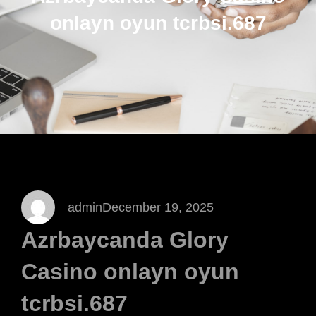
onlayn oyun tcrbsi.687
admin
December 19, 2025
Azrbaycanda Glory
Casino onlayn oyun
tcrbsi.687