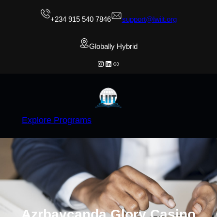
Skip
+234 915 540 7846
support@lwiit.org
to
content
Globally Hybrid
Instagram
LinkedIn
Link
Explore Programs
Azrbaycanda Glory Casino