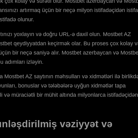
k çox kolay və sürətli olur. Mostbet azerbaycan və Most
ınızı artırmaq üçün bir neçə milyon istifadəçidən istif
tifadə olunur.
tınızı yoxlayın və doğru URL-ə daxil olun. Mostbet AZ
stbet qeydiyyatdan keçirmək olar. Bu proses çox kolay v
üçün bir neçə saniyə alır. Mostbet azerbaycan və Mostbe
 adımları izləyin.
Mostbet AZ saytının məhsulları və xidmətləri ilə birlikd
oyunları, bonuslar və tələbələrə uyğun xidmətlər tapa
 və müraciətli bir mühit altında milyonlarca istifadəçidən
ləşdirilmiş vəziyyət və