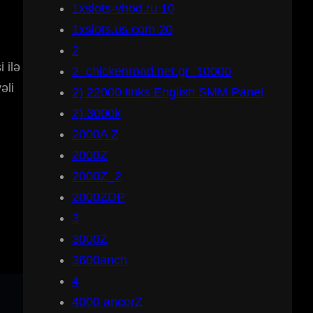
1xslots-vhod.ru 10
1xslots.us.com 20
2
 ilə
2_chickenroad.net.gr_10000
əli
2) 22000 links English SMM Panel
2) 3000k
2000A Z
2000Z
2000Z_2
2000ZDP
3
3000Z
3600anch
4
4000 ancorZ