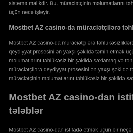
sistemə malikdir. Bu, müraciətçinin məlumatlarını tə
üçün necə işləyir.
Mostbet AZ casino-da müraciətçilərə təh
Mostbet AZ casino-da müraciətçilərə təhlükəsizliklə
qeydiyyat prosesini ən yaxşı şəkildə təmin etmək üçün
məlumatlarını təhlükəsiz bir şəkildə saxlamaq və təh
müraciətçilərə qeydiyyat prosesini ən yaxşı şəkildə t
müraciətçinin məlumatlarını təhlükəsiz bir şəkildə s
Mostbet AZ casino-dan ist
tələblər
Mostbet AZ casino-dan istifadə etmək üçün bir neçə növ