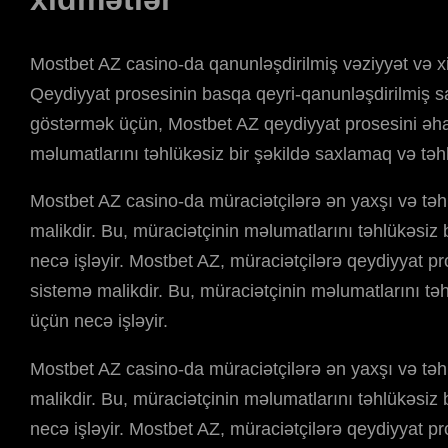
Mostbet AZ casino-da qanunləşdirilmiş vəziyyət və xi
Qeydiyyat prosesinin basqa qeyri-qanunləşdirilmiş s
göstərmək üçün, Mostbet AZ qeydiyyat prosesini əhat
məlumatlarını təhlükəsiz bir şəkildə saxlamaq və təh
Mostbet AZ casino-da müraciətçilərə ən yaxşı və təhl
malikdir. Bu, müraciətçinin məlumatlarını təhlükəsiz
necə işləyir. Mostbet AZ, müraciətçilərə qeydiyyat pr
sistemə malikdir. Bu, müraciətçinin məlumatlarını tə
üçün necə işləyir.
Mostbet AZ casino-da müraciətçilərə ən yaxşı və təhl
malikdir. Bu, müraciətçinin məlumatlarını təhlükəsiz
necə işləyir. Mostbet AZ, müraciətçilərə qeydiyyat pr