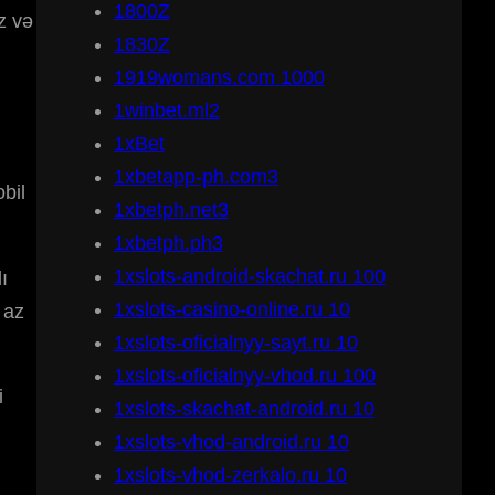
1800Z
z və
1830Z
1919womans.com 1000
1winbet.ml2
1xBet
1xbetapp-ph.com3
bil
1xbetph.net3
1xbetph.ph3
1xslots-android-skachat.ru 100
ı
1xslots-casino-online.ru 10
 az
1xslots-oficialnyy-sayt.ru 10
1xslots-oficialnyy-vhod.ru 100
i
1xslots-skachat-android.ru 10
1xslots-vhod-android.ru 10
1xslots-vhod-zerkalo.ru 10