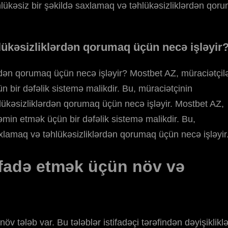
hlükəsiz bir şəkildə saxlamaq və təhlükəsizliklərdən qor
lükəsizliklərdən qorumaq üçün necə işləyir
rdən qorumaq üçün necə işləyir? Mostbet AZ, müraciətçil
 bir dəfəlik sistemə malikdir. Bu, müraciətçinin
lükəsizliklərdən qorumaq üçün necə işləyir. Mostbet AZ,
əmin etmək üçün bir dəfəlik sistemə malikdir. Bu,
axlamaq və təhlükəsizliklərdən qorumaq üçün necə işləyir
ifadə etmək üçün növ və
 tələb var. Bu tələblər istifadəçi tərəfindən dəyişikliklə