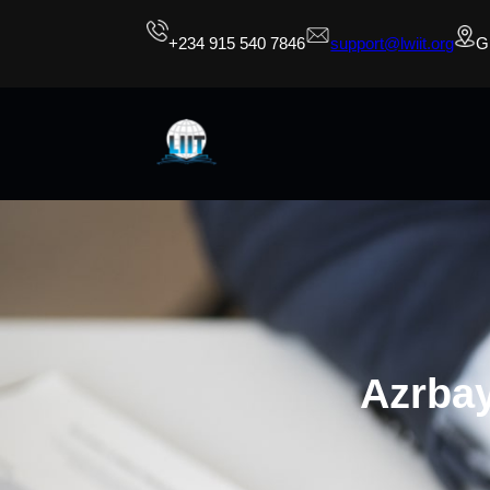
Skip
+234 915 540 7846
support@lwiit.org
G
to
content
Azrba