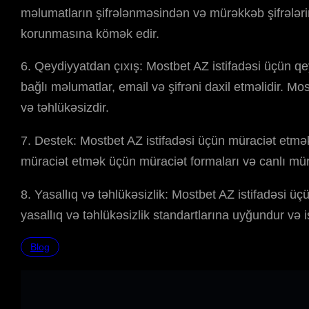
məlumatların şifrələnməsindən və mürəkkəb şifrələrin
korunmasına kömək edir.
6. Qeydiyyatdan çıxış: Mostbet AZ istifadəsi üçün qey
bağlı məlumatlar, email və şifrəni daxil etməlidir. M
və təhlükəsizdir.
7. Destek: Mostbet AZ istifadəsi üçün müraciət etmə
müraciət etmək üçün müraciət formaları və canlı mür
8. Yasallıq və təhlükəsizlik: Mostbet AZ istifadəsi üçü
yasallıq və təhlükəsizlik standartlarına uyğundur və is
Blog