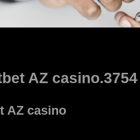
bet AZ casino.3754
t AZ casino