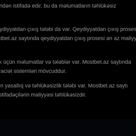
dən istifadə edir, bu da məlumatların təhlükəsiz
diyyatdan çıxış tələbi da var. Qeydiyyatdan çıxış prosesi
ostbet.az saytında qeydiyyatdan çıxış prosesi ən az maliyy
k üçün məlumatlar və tələblər var. Mostbet.az saytında
aciət sistemləri mövcuddur.
n yasallıq və təhlükəsizlik tələbi var. Mostbet.az saytı
tifadəçilərin maliyyəsi təhlükəsizdir.