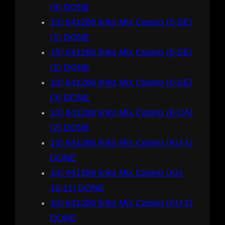
(4) DONE
10) 641286 links Mix Casino (6-SE)
(1) DONE
10) 641286 links Mix Casino (6-SE)
(2) DONE
10) 641286 links Mix Casino (6-SE)
(3) DONE
10) 641286 links Mix Casino (8-CA)
(2) DONE
10) 641286 links Mix Casino (AU-1)
DONE
10) 641286 links Mix Casino (AU-
10-11) DONE
10) 641286 links Mix Casino (AU-2)
DONE