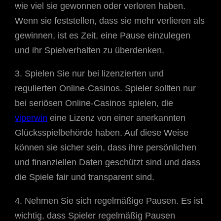
wie viel sie gewonnen oder verloren haben.
Wenn sie feststellen, dass sie mehr verlieren als
gewinnen, ist es Zeit, eine Pause einzulegen
und ihr Spielverhalten zu überdenken.
3. Spielen Sie nur bei lizenzierten und
regulierten Online-Casinos. Spieler sollten nur
bei seriösen Online-Casinos spielen, die
viperwin
eine Lizenz von einer anerkannten
Glücksspielbehörde haben. Auf diese Weise
können sie sicher sein, dass ihre persönlichen
und finanziellen Daten geschützt sind und dass
die Spiele fair und transparent sind.
4. Nehmen Sie sich regelmäßige Pausen. Es ist
wichtig, dass Spieler regelmäßig Pausen