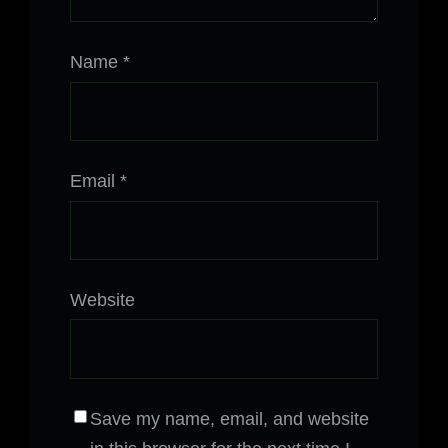
Name
*
Email
*
Website
Save my name, email, and website