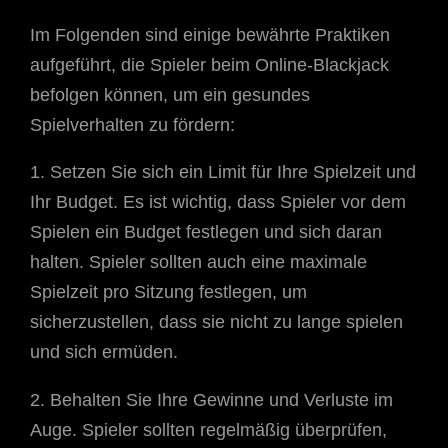
Im Folgenden sind einige bewährte Praktiken
aufgeführt, die Spieler beim Online-Blackjack
befolgen können, um ein gesundes
Spielverhalten zu fördern:
1. Setzen Sie sich ein Limit für Ihre Spielzeit und
Ihr Budget. Es ist wichtig, dass Spieler vor dem
Spielen ein Budget festlegen und sich daran
halten. Spieler sollten auch eine maximale
Spielzeit pro Sitzung festlegen, um
sicherzustellen, dass sie nicht zu lange spielen
und sich ermüden.
2. Behalten Sie Ihre Gewinne und Verluste im
Auge. Spieler sollten regelmäßig überprüfen,