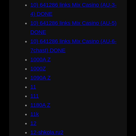
10) 641286 links Mix Casino (AU-3-
4) DONE
10) 641286 links Mix Casino (AU-5)
DONE
10) 641286 links Mix Casino (AU-6-
7chast) DONE
1000A Z
1000Z
1090A Z
11
111
1180A Z
11k
12
12-shkola.ru2