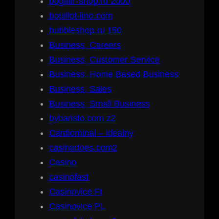
bogatir-shop.ru 2000
bouillot-lino.com
bubbleshop.ru 150
Business, Careers
Business, Customer Service
Business, Home Based Business
Business, Sales
Business, Small Business
bybaristo.com z2
Cardiominal – idealny
casinadoes.com2
Casino
casinofast
Casinovice FI
Casinovice PL