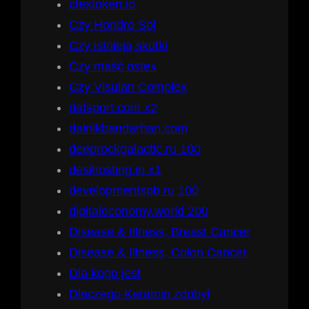
ctextoken.io
Czy Hondro Sol
Czy istnieją skutki
Czy maść ostex
Czy Visulan Complex
dafsport.com x2
dainikbandarban.com
deeprockgalactic.ru 100
desihosting.in x1
developmentspb.ru 100
digitaleconomy.world 200
Disease & Illness, Breast Cancer
Disease & Illness, Colon Cancer
Dla kogo jest
Dlaczego Keramin zdobył