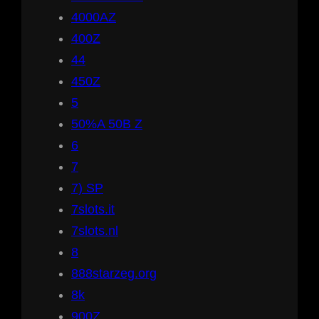
4000AZ
400Z
44
450Z
5
50%A 50B Z
6
7
7) SP
7slots.it
7slots.nl
8
888starzeg.org
8k
900Z