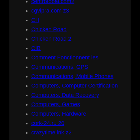
centrofobal.com2
cgvipra.com z3
CH
Chicken Road
Chicken Road 2
CIB
Comment Fonctionnent les
Communications, GPS
Communications, Mobile Phones
Computers, Computer Certification
Computers, Data Recovery
Computers, Games
Computers, Hardware
cork-24.ru 20
crazytime.ink z2