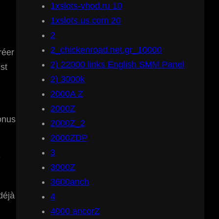
1xslots-vhod.ru 10
1xslots.us.com 20
2
2_chickenroad.net.gr_10000
réer
2) 22000 links English SMM Panel
st
2) 3000k
2000A Z
2000Z
onus
2000Z_2
2000ZDP
3
e
3000Z
3600anch
déjà
4
4000 ancorZ