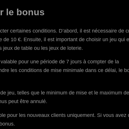
r le bonus
ecter certaines conditions. D’abord, il est nécessaire de c
 10 €. Ensuite, il est important de choisir un jeu qui e
s jeux de table ou les jeux de loterie.
 valable pour une période de 7 jours à compter de la
ndre les conditions de mise minimale dans ce délai, le b
ns de jeu, telles que le minimum de mise et le maximum d
nus peut être annulé.
lable pour les nouveaux clients uniquement. Si vous avez 
 bonus.