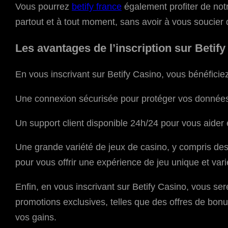
Vous pourrez
betify france
également profiter de notr
partout et à tout moment, sans avoir à vous soucier 
Les avantages de l’inscription sur Betif
En vous inscrivant sur Betify Casino, vous bénéfici
Une connexion sécurisée pour protéger vos données 
Un support client disponible 24h/24 pour vous aider
Une grande variété de jeux de casino, y compris des 
pour vous offrir une expérience de jeu unique et vari
Enfin, en vous inscrivant sur Betify Casino, vous ser
promotions exclusives, telles que des offres de bonu
vos gains.