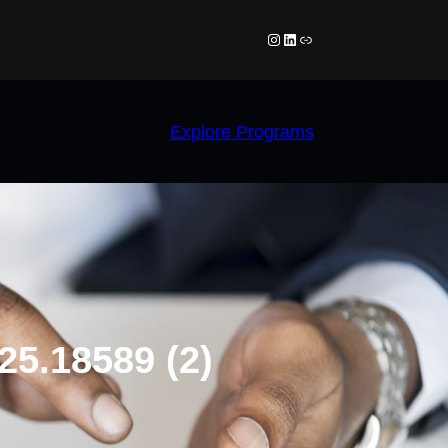
Instagram
LinkedIn
Link
Explore Programs
25.18589 (2)