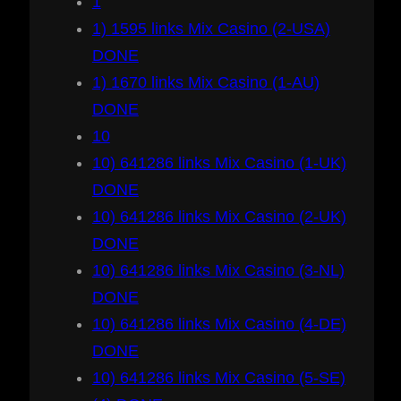
1
1) 1595 links Mix Casino (2-USA)
DONE
1) 1670 links Mix Casino (1-AU)
DONE
10
10) 641286 links Mix Casino (1-UK)
DONE
10) 641286 links Mix Casino (2-UK)
DONE
10) 641286 links Mix Casino (3-NL)
DONE
10) 641286 links Mix Casino (4-DE)
DONE
10) 641286 links Mix Casino (5-SE)