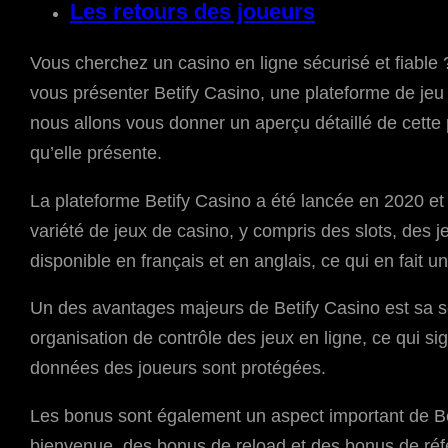
Les retours des joueurs
Vous cherchez un casino en ligne sécurisé et fiable ?
vous présenter Betify Casino, une plateforme de jeu e
nous allons vous donner un aperçu détaillé de cette 
qu’elle présente.
La plateforme Betify Casino a été lancée en 2020 et
variété de jeux de casino, y compris des slots, des je
disponible en français et en anglais, ce qui en fait 
Un des avantages majeurs de Betify Casino est sa sé
organisation de contrôle des jeux en ligne, ce qui si
données des joueurs sont protégées.
Les bonus sont également un aspect important de B
bienvenue, des bonus de reload et des bonus de référ