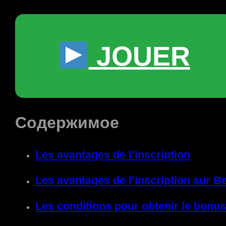
JOUER
Содержимое
Les avantages de l’inscription
Les avantages de l’inscription sur B
Les conditions pour obtenir le bonus