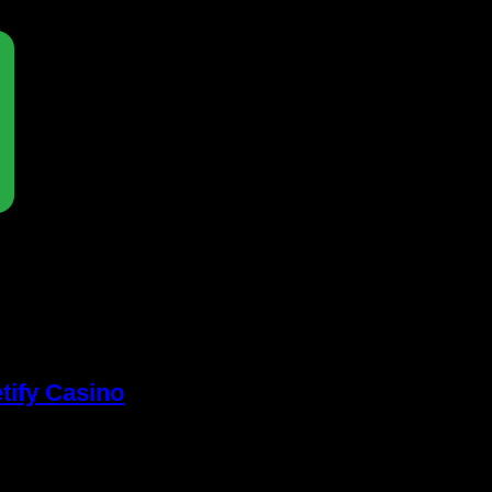
etify Casino