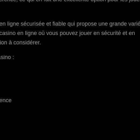
n ligne sécurisée et fiable qui propose une grande vari
 casino en ligne où vous pouvez jouer en sécurité et en
ion à considérer.
sino :
rence