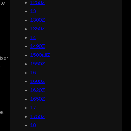
1250Z
été
13
1300Z
1350Z
14
1490Z
1500allZ
iser
1550Z
s
16
1600Z
1620Z
1650Z
17
es
1750Z
18