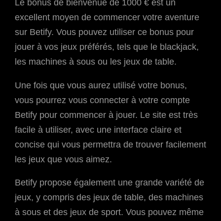
Le bonus de bienvenue de 1000 € est un
excellent moyen de commencer votre aventure
sur Betify. Vous pouvez utiliser ce bonus pour
jouer à vos jeux préférés, tels que le blackjack,
les machines à sous ou les jeux de table.
Une fois que vous aurez utilisé votre bonus,
vous pourrez vous connecter à votre compte
Betify pour commencer à jouer. Le site est très
facile à utiliser, avec une interface claire et
concise qui vous permettra de trouver facilement
les jeux que vous aimez.
Betify propose également une grande variété de
jeux, y compris des jeux de table, des machines
à sous et des jeux de sport. Vous pouvez même