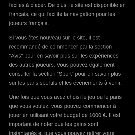
faciles à placer. De plus, le site est disponible en
français, ce qui facilite la navigation pour les
joueurs français.
Si vous êtes nouveau sur le site, il est
recommandé de commencer par la section
“Avis” pour en savoir plus sur les expériences
des autres joueurs. Vous pouvez également
consulter la section “Sport” pour en savoir plus
sur les paris sportifs et les événements à venir.
Une fois que vous avez choisi le jeu ou le paris
que vous voulez, vous pouvez commencer à
jouer en utilisant votre budget de 1000 €. Il est
important de noter que les gains sont
instantanés et que vous pouvez retirer votre