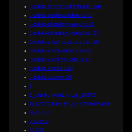
1xslots-android-skachat.ru 100
1xslots-casino-online.ru 10
1xslots-oficialnyy-sayt.ru 10
1xslots-oficialnyy-vhod.ru 100
1xslots-skachat-android.ru 10
1xslots-vhod-android.ru 10
1xslots-vhod-zerkalo.ru 10
1xslots-vhod.ru 10
1xslots.us.com 20
2
2_chickenroad.net.gr_10000
2) 22000 links English SMM Panel
2) 3000k
2000A Z
2000Z