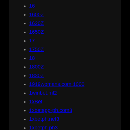
16
1600Z
1620Z
1650Z
17
1750Z
18
1800Z
1830Z
1919womans.com 1000
1winbet.ml2
1xBet
1xbetapp-ph.com3
1xbetph.net3
1xbetph.ph3