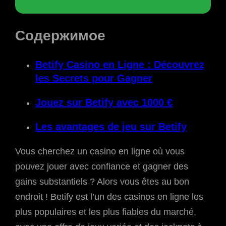
Содержимое
Betify Casino en Ligne : Découvrez
les Secrets pour Gagner
Jouez sur Betify avec 1000 €
Les avantages de jeu sur Betify
Vous cherchez un casino en ligne où vous
pouvez jouer avec confiance et gagner des
gains substantiels ? Alors vous êtes au bon
endroit ! Betify est l’un des casinos en ligne les
plus populaires et les plus fiables du marché,