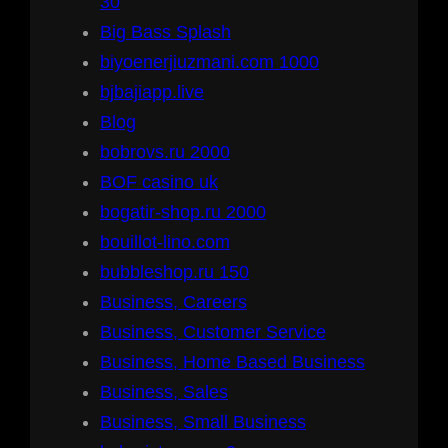
30
Big Bass Splash
biyoenerjiuzmani.com 1000
bjbajiapp.live
Blog
bobrovs.ru 2000
BOF casino uk
bogatir-shop.ru 2000
bouillot-lino.com
bubbleshop.ru 150
Business, Careers
Business, Customer Service
Business, Home Based Business
Business, Sales
Business, Small Business