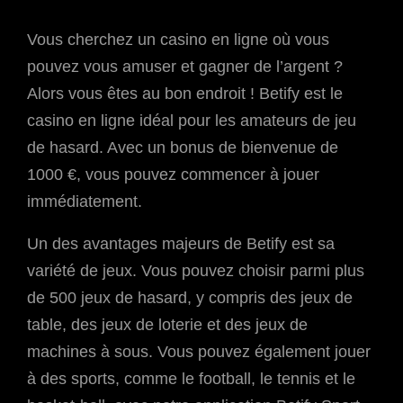
Vous cherchez un casino en ligne où vous
pouvez vous amuser et gagner de l’argent ?
Alors vous êtes au bon endroit ! Betify est le
casino en ligne idéal pour les amateurs de jeu
de hasard. Avec un bonus de bienvenue de
1000 €, vous pouvez commencer à jouer
immédiatement.
Un des avantages majeurs de Betify est sa
variété de jeux. Vous pouvez choisir parmi plus
de 500 jeux de hasard, y compris des jeux de
table, des jeux de loterie et des jeux de
machines à sous. Vous pouvez également jouer
à des sports, comme le football, le tennis et le