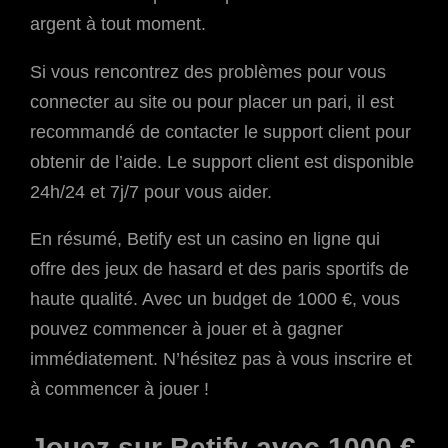
argent à tout moment.
Si vous rencontrez des problèmes pour vous
connecter au site ou pour placer un pari, il est
recommandé de contacter le support client pour
obtenir de l’aide. Le support client est disponible
24h/24 et 7j/7 pour vous aider.
En résumé, Betify est un casino en ligne qui
offre des jeux de hasard et des paris sportifs de
haute qualité. Avec un budget de 1000 €, vous
pouvez commencer à jouer et à gagner
immédiatement. N’hésitez pas à vous inscrire et
à commencer à jouer !
Jouez sur Betify avec 1000 €