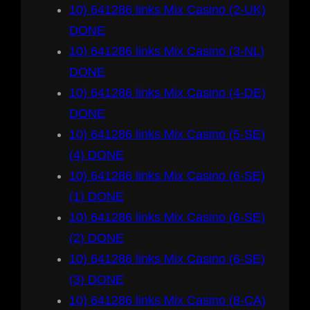
10) 641286 links Mix Casino (2-UK)
DONE
10) 641286 links Mix Casino (3-NL)
DONE
10) 641286 links Mix Casino (4-DE)
DONE
10) 641286 links Mix Casino (5-SE)
(4) DONE
10) 641286 links Mix Casino (6-SE)
(1) DONE
10) 641286 links Mix Casino (6-SE)
(2) DONE
10) 641286 links Mix Casino (6-SE)
(3) DONE
10) 641286 links Mix Casino (8-CA)