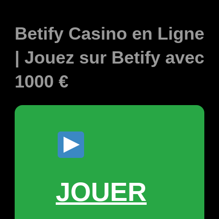
Betify Casino en Ligne
| Jouez sur Betify avec
1000 €
JOUER