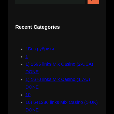
e
a
r
Recent Categories
c
h
! Без рубрики
1
1) 1595 links Mix Casino (2-USA)
DONE
1) 1670 links Mix Casino (1-AU)
DONE
10
10) 641286 links Mix Casino (1-UK)
DONE