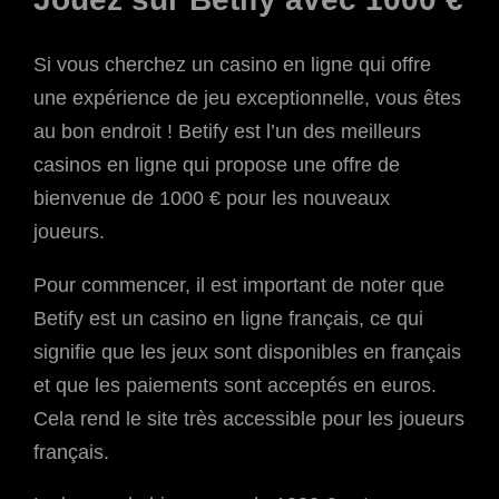
Si vous cherchez un casino en ligne qui offre
une expérience de jeu exceptionnelle, vous êtes
au bon endroit ! Betify est l’un des meilleurs
casinos en ligne qui propose une offre de
bienvenue de 1000 € pour les nouveaux
joueurs.
Pour commencer, il est important de noter que
Betify est un casino en ligne français, ce qui
signifie que les jeux sont disponibles en français
et que les paiements sont acceptés en euros.
Cela rend le site très accessible pour les joueurs
français.