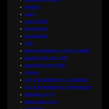
Allyspin
ALLZ
ALLZ 50-50
anonymous
antsaat.com
APK
apteka-24online.pl: Gdzie znaleźć
aquacitysuit.com 1000
aracteknik.com 1000
Articles
Arts & Entertainment, Celebrities
Arts & Entertainment, Photography
attdistant.ru 20
auteka-aba.ru 20