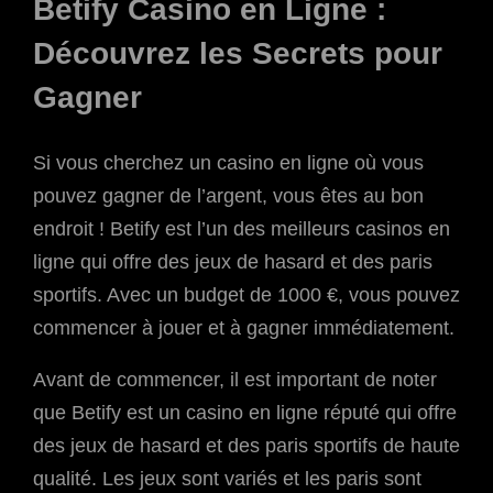
Betify Casino en Ligne :
Découvrez les Secrets pour
Gagner
Si vous cherchez un casino en ligne où vous
pouvez gagner de l’argent, vous êtes au bon
endroit ! Betify est l’un des meilleurs casinos en
ligne qui offre des jeux de hasard et des paris
sportifs. Avec un budget de 1000 €, vous pouvez
commencer à jouer et à gagner immédiatement.
Avant de commencer, il est important de noter
que Betify est un casino en ligne réputé qui offre
des jeux de hasard et des paris sportifs de haute
qualité. Les jeux sont variés et les paris sont