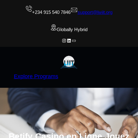
Skip
+234 915 540 7846
support@lwiit.org
to
content
Globally Hybrid
Instagram
LinkedIn
Link
Explore Programs
Betify Casino en Ligne Jouez