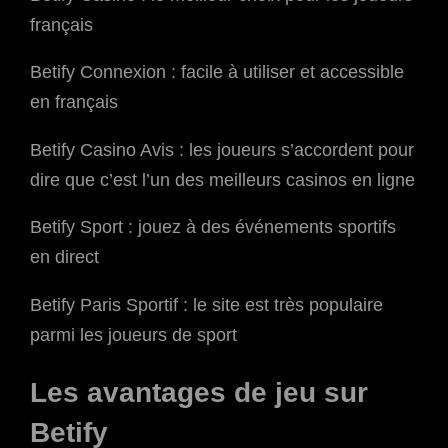
français
Betify Connexion : facile à utiliser et accessible
en français
Betify Casino Avis : les joueurs s’accordent pour
dire que c’est l’un des meilleurs casinos en ligne
Betify Sport : jouez à des événements sportifs
en direct
Betify Paris Sportif : le site est très populaire
parmi les joueurs de sport
Les avantages de jeu sur
Betify