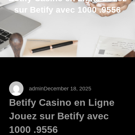
sur Betify avec 1000 .9556
admin
December 18, 2025
Betify Casino en Ligne
Jouez sur Betify avec
1000 .9556