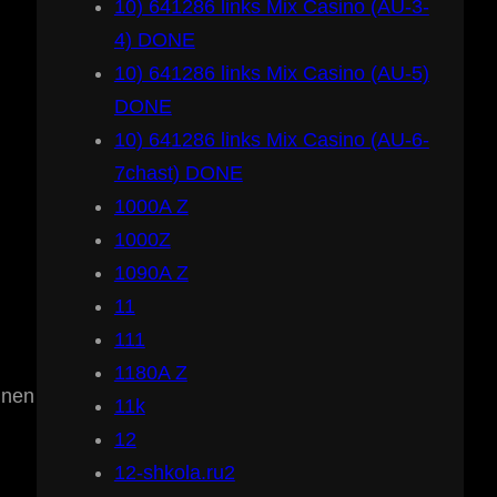
10) 641286 links Mix Casino (AU-3-
4) DONE
10) 641286 links Mix Casino (AU-5)
DONE
10) 641286 links Mix Casino (AU-6-
7chast) DONE
1000A Z
1000Z
1090A Z
11
111
1180A Z
nnen
11k
12
12-shkola.ru2