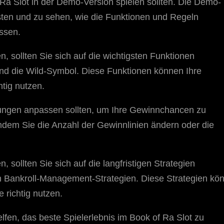
f Ra Slot in der Demo-Version spielen sollten. Die Demo-
testen und zu sehen, wie die Funktionen und Regeln
ssen.
, sollten Sie sich auf die wichtigsten Funktionen
 und die Wild-Symbol. Diese Funktionen können Ihre
tig nutzen.
tellungen anpassen sollten, um Ihre Gewinnchancen zu
ndem Sie die Anzahl der Gewinnlinien ändern oder die
 sollten Sie sich auf die langfristigen Strategien
n Bankroll-Management-Strategien. Diese Strategien kö
 richtig nutzen.
lfen, das beste Spielerlebnis im Book of Ra Slot zu