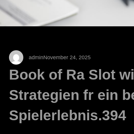
admin
November 24, 2025
Book of Ra Slot w
Strategien fr ein 
Spielerlebnis.394