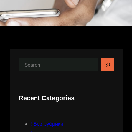
S
e
a
r
Recent Categories
c
h
! Без рубрики