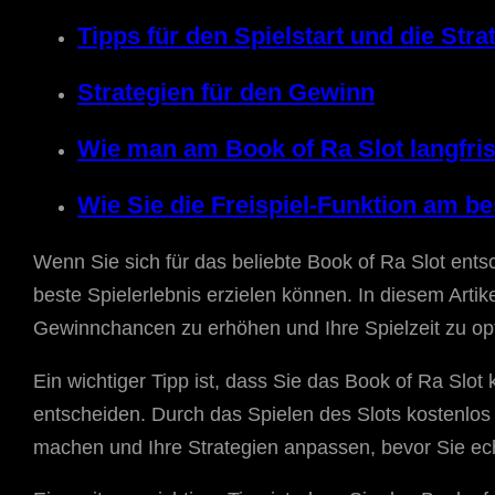
Tipps für den Spielstart und die Str
Strategien für den Gewinn
Wie man am Book of Ra Slot langfrist
Wie Sie die Freispiel-Funktion am b
Wenn Sie sich für das beliebte Book of Ra Slot ents
beste Spielerlebnis erzielen können. In diesem Artike
Gewinnchancen zu erhöhen und Ihre Spielzeit zu op
Ein wichtiger Tipp ist, dass Sie das Book of Ra Slot k
entscheiden. Durch das Spielen des Slots kostenlos
machen und Ihre Strategien anpassen, bevor Sie ec