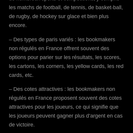
les matchs de football, de tennis, de basket-ball,
de rugby, de hockey sur glace et bien plus
encore.
– Des types de paris variés : les bookmakers
non régulés en France offrent souvent des
options pour parier sur les résultats, les scores,
les cartons, les corners, les yellow cards, les red
cards, etc.
– Des cotes attractives : les bookmakers non
régulés en France proposent souvent des cotes
attractives pour les joueurs, ce qui signifie que
les joueurs peuvent gagner plus d’argent en cas
de victoire.