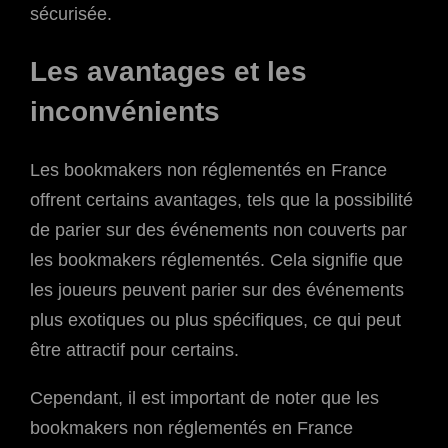
sécurisée.
Les avantages et les
inconvénients
Les bookmakers non réglementés en France
offrent certains avantages, tels que la possibilité
de parier sur des événements non couverts par
les bookmakers réglementés. Cela signifie que
les joueurs peuvent parier sur des événements
plus exotiques ou plus spécifiques, ce qui peut
être attractif pour certains.
Cependant, il est important de noter que les
bookmakers non réglementés en France