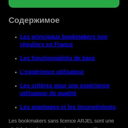
Содержимое
Les principaux bookmakers non
réguliers en France
Les fonctionnalités de base
L’expérience utilisateur
Les critères pour une expérience
utilisateur de qualité
Les avantages et les inconvénients
Les bookmakers sans licence ARJEL sont une