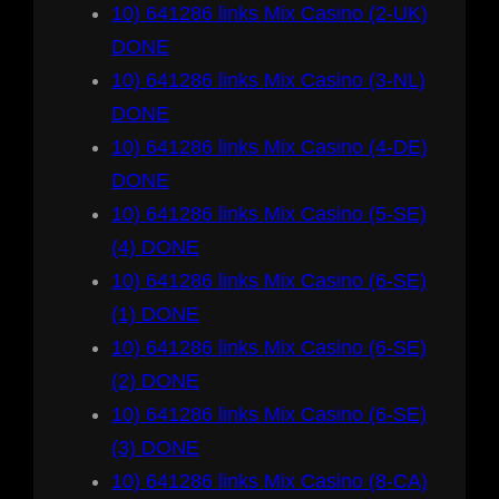
10) 641286 links Mix Casino (2-UK)
DONE
10) 641286 links Mix Casino (3-NL)
DONE
10) 641286 links Mix Casino (4-DE)
DONE
10) 641286 links Mix Casino (5-SE)
(4) DONE
10) 641286 links Mix Casino (6-SE)
(1) DONE
10) 641286 links Mix Casino (6-SE)
(2) DONE
10) 641286 links Mix Casino (6-SE)
(3) DONE
10) 641286 links Mix Casino (8-CA)