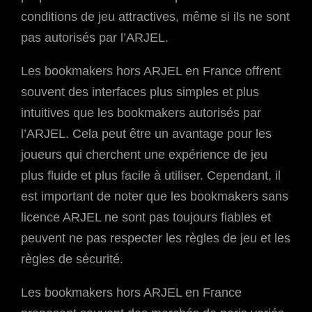
conditions de jeu attractives, même si ils ne sont
pas autorisés par l’ARJEL.
Les bookmakers hors ARJEL en France offrent
souvent des interfaces plus simples et plus
intuitives que les bookmakers autorisés par
l’ARJEL. Cela peut être un avantage pour les
joueurs qui cherchent une expérience de jeu
plus fluide et plus facile à utiliser. Cependant, il
est important de noter que les bookmakers sans
licence ARJEL ne sont pas toujours fiables et
peuvent ne pas respecter les règles de jeu et les
règles de sécurité.
Les bookmakers hors ARJEL en France