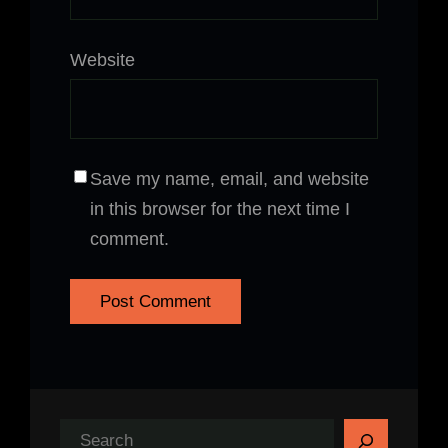
Website
Save my name, email, and website
in this browser for the next time I
comment.
S