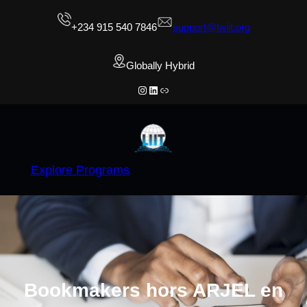
Skip
+234 915 540 7846
support@lwiit.org
to
content
Globally Hybrid
Instagram
LinkedIn
Link
Explore Programs
Bookmakers hors ARJEL en