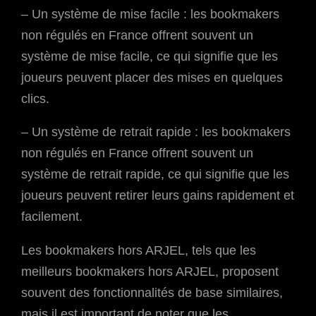
– Un système de mise facile : les bookmakers
non régulés en France offrent souvent un
système de mise facile, ce qui signifie que les
joueurs peuvent placer des mises en quelques
clics.
– Un système de retrait rapide : les bookmakers
non régulés en France offrent souvent un
système de retrait rapide, ce qui signifie que les
joueurs peuvent retirer leurs gains rapidement et
facilement.
Les bookmakers hors ARJEL, tels que les
meilleurs bookmakers hors ARJEL, proposent
souvent des fonctionnalités de base similaires,
mais il est important de noter que les