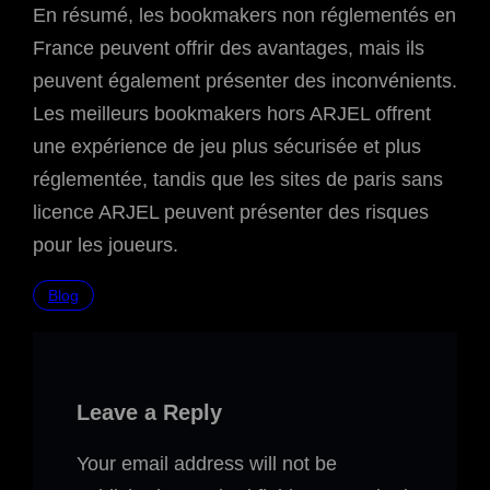
En résumé, les bookmakers non réglementés en
France peuvent offrir des avantages, mais ils
peuvent également présenter des inconvénients.
Les meilleurs bookmakers hors ARJEL offrent
une expérience de jeu plus sécurisée et plus
réglementée, tandis que les sites de paris sans
licence ARJEL peuvent présenter des risques
pour les joueurs.
Blog
Leave a Reply
Your email address will not be