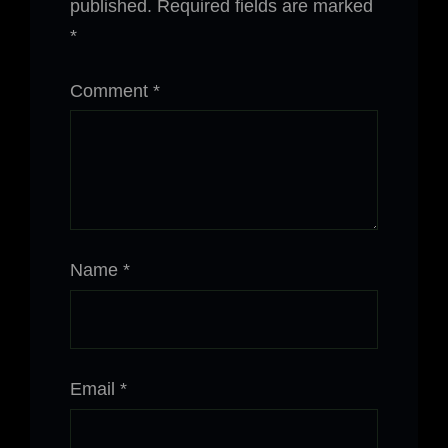
published.
Required fields are marked
*
Comment
*
Name
*
Email
*