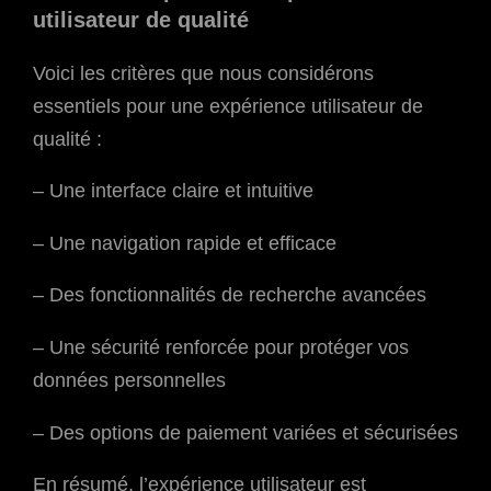
utilisateur de qualité
Voici les critères que nous considérons
essentiels pour une expérience utilisateur de
qualité :
– Une interface claire et intuitive
– Une navigation rapide et efficace
– Des fonctionnalités de recherche avancées
– Une sécurité renforcée pour protéger vos
données personnelles
– Des options de paiement variées et sécurisées
En résumé, l’expérience utilisateur est