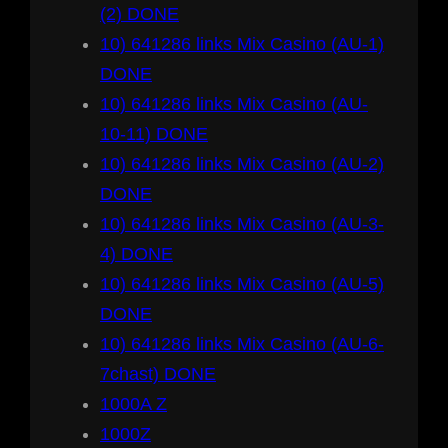
(2) DONE
10) 641286 links Mix Casino (AU-1)
DONE
10) 641286 links Mix Casino (AU-
10-11) DONE
10) 641286 links Mix Casino (AU-2)
DONE
10) 641286 links Mix Casino (AU-3-
4) DONE
10) 641286 links Mix Casino (AU-5)
DONE
10) 641286 links Mix Casino (AU-6-
7chast) DONE
1000A Z
1000Z