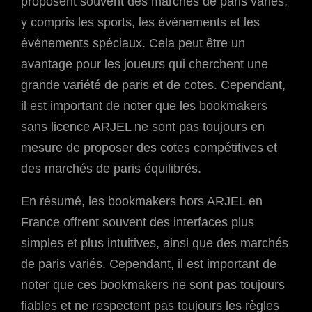
proposent souvent des marchés de paris variés,
y compris les sports, les événements et les
événements spéciaux. Cela peut être un
avantage pour les joueurs qui cherchent une
grande variété de paris et de cotes. Cependant,
il est important de noter que les bookmakers
sans licence ARJEL ne sont pas toujours en
mesure de proposer des cotes compétitives et
des marchés de paris équilibrés.
En résumé, les bookmakers hors ARJEL en
France offrent souvent des interfaces plus
simples et plus intuitives, ainsi que des marchés
de paris variés. Cependant, il est important de
noter que ces bookmakers ne sont pas toujours
fiables et ne respectent pas toujours les règles