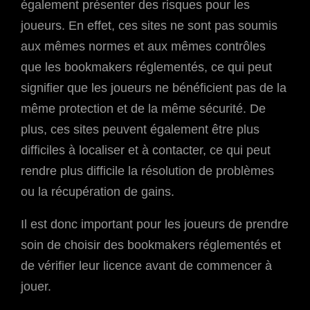
également présenter des risques pour les
joueurs. En effet, ces sites ne sont pas soumis
aux mêmes normes et aux mêmes contrôles
que les bookmakers réglementés, ce qui peut
signifier que les joueurs ne bénéficient pas de la
même protection et de la même sécurité. De
plus, ces sites peuvent également être plus
difficiles à localiser et à contacter, ce qui peut
rendre plus difficile la résolution de problèmes
ou la récupération de gains.
Il est donc important pour les joueurs de prendre
soin de choisir des bookmakers réglementés et
de vérifier leur licence avant de commencer à
jouer.