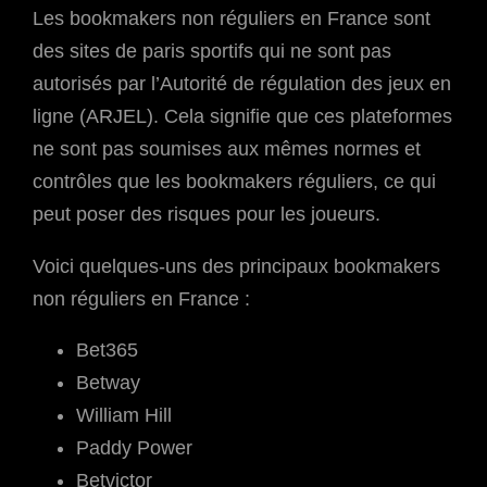
Les bookmakers non réguliers en France sont
des sites de paris sportifs qui ne sont pas
autorisés par l’Autorité de régulation des jeux en
ligne (ARJEL). Cela signifie que ces plateformes
ne sont pas soumises aux mêmes normes et
contrôles que les bookmakers réguliers, ce qui
peut poser des risques pour les joueurs.
Voici quelques-uns des principaux bookmakers
non réguliers en France :
Bet365
Betway
William Hill
Paddy Power
Betvictor