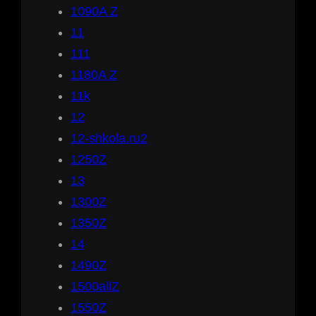
1090A Z
11
111
1180A Z
11k
12
12-shkola.ru2
1250Z
13
1300Z
1350Z
14
1490Z
1500allZ
1550Z