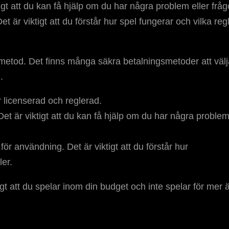
igt att du kan få hjälp om du har några problem eller fråg
Det är viktigt att du förstår hur spel fungerar och vilka reg
metod. Det finns många säkra betalningsmetoder att välj
.
 licenserad och reglerad.
t är viktigt att du kan få hjälp om du har några proble
för användning. Det är viktigt att du förstår hur
er.
tigt att du spelar inom din budget och inte spelar för mer 