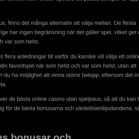
s, finns det många alternativ att välja mellan. De flesta
ige har ingen begränsning när det gäller spel, vilket ger 
ch var som helst.
flera anledningar till varför du kanske vill välja ett onlin
din favoritspel när som helst och var som helst, utan att
 du ha möjlighet att vinna större belopp, eftersom det in
la.
över de bästa online casino utan spelpaus, så att du kan h
dig för de bästa bonusarna och väntelösenbjudandena, så
us bonusar och