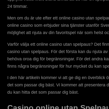
24 timmar.
Men om du är ute efter ett online casino utan spelpau
online casino som erbjuder sina tjänster utanför Sver
möjlighet att njuta av din favoritspel när som helst o
Varför välja ett online casino utan spelpaus? Det finns 
casino utan spelpaus. För det första kan du njuta av 
behöva oroa dig för begränsningar. För det andra kan
finns några begränsningar för hur mycket du kan spe
I den här artikeln kommer vi att ge dig en överblick 
det som passar dig bäst. Vi kommer att presentera 
du kan hitta det som passar dig bäst.
Casino online utan Spelpa