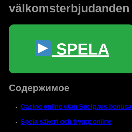
välkomsterbjudanden
SPELA
Содержимое
Casino online utan Spelpaus bonus
Spela säkert och tryggt online