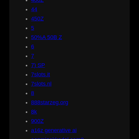
400Z
44
450Z
5
50%A 50B Z
6
7
7) SP
7slots.it
7slots.nl
8
888starzeg.org
8k
900Z
a16z generative ai