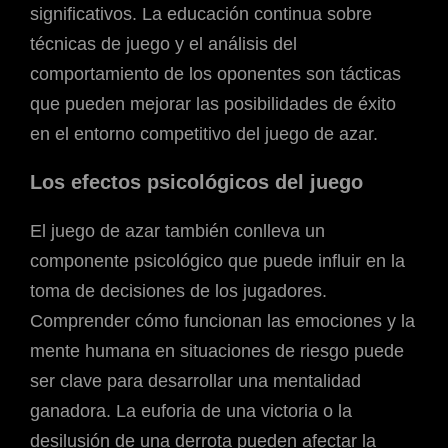
significativos. La educación continua sobre
técnicas de juego y el análisis del
comportamiento de los oponentes son tácticas
que pueden mejorar las posibilidades de éxito
en el entorno competitivo del juego de azar.
Los efectos psicológicos del juego
El juego de azar también conlleva un
componente psicológico que puede influir en la
toma de decisiones de los jugadores.
Comprender cómo funcionan las emociones y la
mente humana en situaciones de riesgo puede
ser clave para desarrollar una mentalidad
ganadora. La euforia de una victoria o la
desilusión de una derrota pueden afectar la