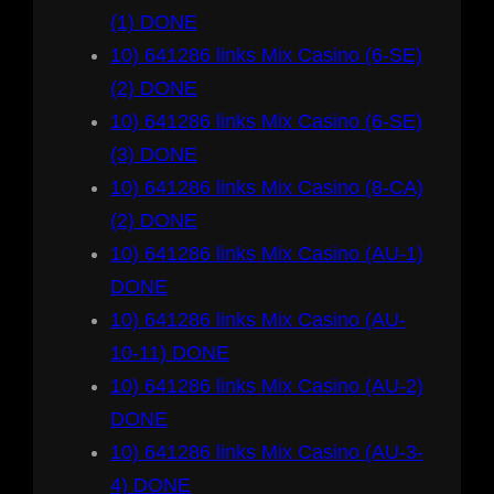
(1) DONE
10) 641286 links Mix Casino (6-SE)
(2) DONE
10) 641286 links Mix Casino (6-SE)
(3) DONE
10) 641286 links Mix Casino (8-CA)
(2) DONE
10) 641286 links Mix Casino (AU-1)
DONE
10) 641286 links Mix Casino (AU-
10-11) DONE
10) 641286 links Mix Casino (AU-2)
DONE
10) 641286 links Mix Casino (AU-3-
4) DONE