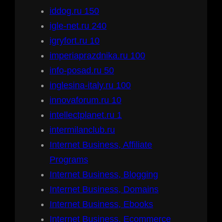
iddog.ru 150
igle-net.ru 240
igryfort.ru 10
imperiaprazdnika.ru 100
info-posad.ru 50
inglesina-italy.ru 100
innovaforum.ru 10
intellectplanet.ru 1
intermilanclub.ru
Internet Business, Affiliate
Programs
Internet Business, Blogging
Internet Business, Domains
Internet Business, Ebooks
Internet Business, Ecommerce