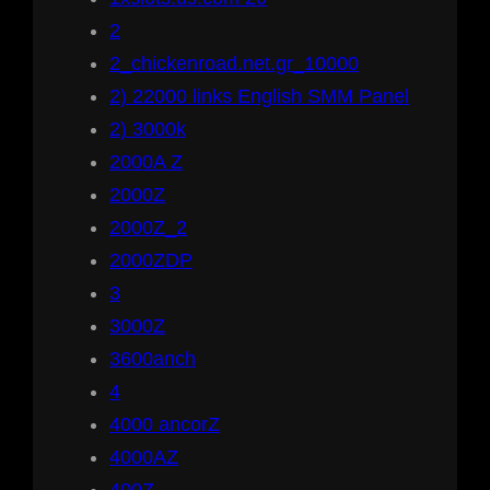
2
2_chickenroad.net.gr_10000
2) 22000 links English SMM Panel
2) 3000k
2000A Z
2000Z
2000Z_2
2000ZDP
3
3000Z
3600anch
4
4000 ancorZ
4000AZ