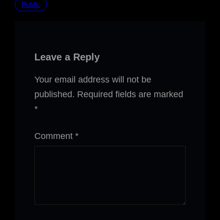
Public
Leave a Reply
Your email address will not be
published.
Required fields are marked
*
Comment
*