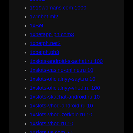
1919womans.com 1000
1winbet.ml2
1xBet
1xbetapp-ph.com3
1xbetph.net3
1xbetph.ph3
1xslots-android-skachat.ru 100
1xslots-casino-online.ru 10
1xslots-oficialnyy-sayt.ru 10
1xslots-oficialnyy-vhod.ru 100
1xslots-skachat-android.ru 10
1xslots-vhod-android.ru 10
1xslots-vhod-zerkalo.ru 10
1xslots-vhod.ru 10
1xslots.us.com 20