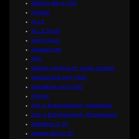
alliance-teh.ru 200
Allyspin
ALLZ
ALLZ 50-50
anonymous
antsaat.com
APK
apteka-24online.pl: Gdzie znaleźć
aquacitysuit.com 1000
aracteknik.com 1000
Articles
Arts & Entertainment, Celebrities
Arts & Entertainment, Photography
attdistant.ru 20
auteka-aba.ru 20