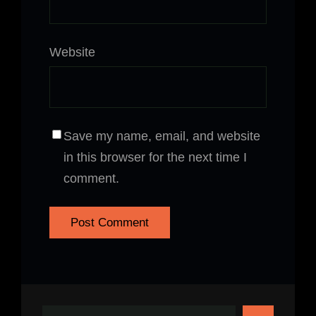
Website
Save my name, email, and website
in this browser for the next time I
comment.
S