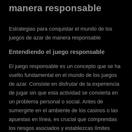
manera responsable
Estrategias para conquistar el mundo de los
juegos de azar de manera responsable
Entendiendo el juego responsable
El juego responsable es un concepto que se ha
vuelto fundamental en el mundo de los juegos
de azar. Consiste en disfrutar de la experiencia
de jugar sin que esta actividad se convierta en
un problema personal o social. Antes de
sumergirte en el ambiente de los casinos o las
apuestas en línea, es crucial que comprendas
los riesgos asociados y establezcas límites