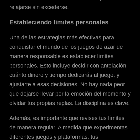
relajarse sin excederse.
Estableciendo límites personales
Una de las estrategias más efectivas para
conquistar el mundo de los juegos de azar de
manera responsable es establecer límites
personales. Esto incluye decidir con antelación
cuánto dinero y tiempo dedicarás al juego, y
ajustarte a esas decisiones. No hay nada peor
que dejarse llevar por la emoción del momento y
olvidar tus propias reglas. La disciplina es clave.
Además, es importante que revises tus límites
de manera regular. A medida que experimentas
diferentes juegos y plataformas, tus