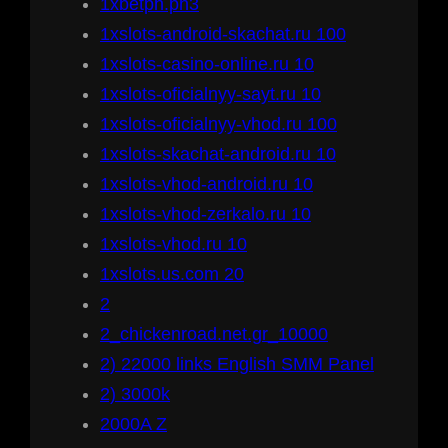
1xbetph.ph3
1xslots-android-skachat.ru 100
1xslots-casino-online.ru 10
1xslots-oficialnyy-sayt.ru 10
1xslots-oficialnyy-vhod.ru 100
1xslots-skachat-android.ru 10
1xslots-vhod-android.ru 10
1xslots-vhod-zerkalo.ru 10
1xslots-vhod.ru 10
1xslots.us.com 20
2
2_chickenroad.net.gr_10000
2) 22000 links English SMM Panel
2) 3000k
2000A Z