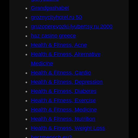
Grandpashabet
groznycityhotel.ru 50
gruzoperevozki-lyubertsy.ru 2000
haz casino greece
Health & Fitness, Acne
Health & Fitness, Alternative
Medicine
Health & Fitness, Cardio
Health & Fitness, Depression
Health & Fitness, Diabetes
Health & Fitness, Exercise
Health & Fitness, Medicine
Health & Fitness, Nutrition
Health & Fitness, Weight Loss
herzmensch.eu2