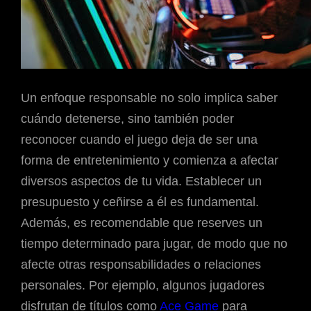
Un enfoque responsable no solo implica saber
cuándo detenerse, sino también poder
reconocer cuando el juego deja de ser una
forma de entretenimiento y comienza a afectar
diversos aspectos de tu vida. Establecer un
presupuesto y ceñirse a él es fundamental.
Además, es recomendable que reserves un
tiempo determinado para jugar, de modo que no
afecte otras responsabilidades o relaciones
personales. Por ejemplo, algunos jugadores
disfrutan de títulos como
Ace Game
para