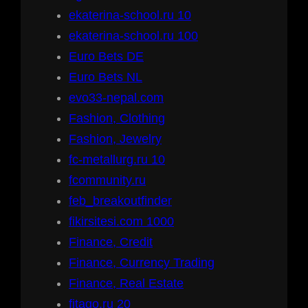
ekaterina-school.ru 10
ekaterina-school.ru 100
Euro Bets DE
Euro Bets NL
evo33-nepal.com
Fashion, Clothing
Fashion, Jewelry
fc-metallurg.ru 10
fcommunity.ru
feb_breakoutfinder
fikirsitesi.com 1000
Finance, Credit
Finance, Currency Trading
Finance, Real Estate
fitago.ru 20