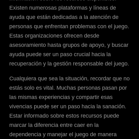
Existen numerosas plataformas y líneas de
ayuda que están dedicadas a la atención de
personas que enfrentan problemas con el juego.
Estas organizaciones ofrecen desde
asesoramiento hasta grupos de apoyo, y buscar
ayuda puede ser un paso crucial hacia la
recuperación y la gestión responsable del juego.
Cualquiera que sea la situación, recordar que no
estás solo es vital. Muchas personas pasan por
las mismas experiencias y compartir esas
vivencias puede ser un paso hacia la sanación.
Estar informado sobre estos recursos puede
marcar la diferencia entre caer en la
dependencia y manejar el juego de manera