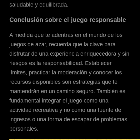
saludable y equilibrada.
Conclusión sobre el juego responsable
A medida que te adentras en el mundo de los
juegos de azar, recuerda que la clave para
disfrutar de una experiencia enriquecedora y sin
riesgos es la responsabilidad. Establecer
límites, practicar la moderación y conocer los
recursos disponibles son estrategias que te
mantendrán en un camino seguro. También es
fundamental integrar el juego como una
actividad recreativa y no como una fuente de
ingresos o una forma de escapar de problemas
personales.