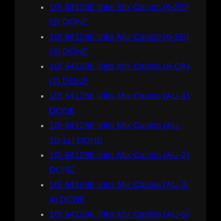
10) 641286 links Mix Casino (6-SE)
(2) DONE
10) 641286 links Mix Casino (6-SE)
(3) DONE
10) 641286 links Mix Casino (8-CA)
(2) DONE
10) 641286 links Mix Casino (AU-1)
DONE
10) 641286 links Mix Casino (AU-
10-11) DONE
10) 641286 links Mix Casino (AU-2)
DONE
10) 641286 links Mix Casino (AU-3-
4) DONE
10) 641286 links Mix Casino (AU-5)