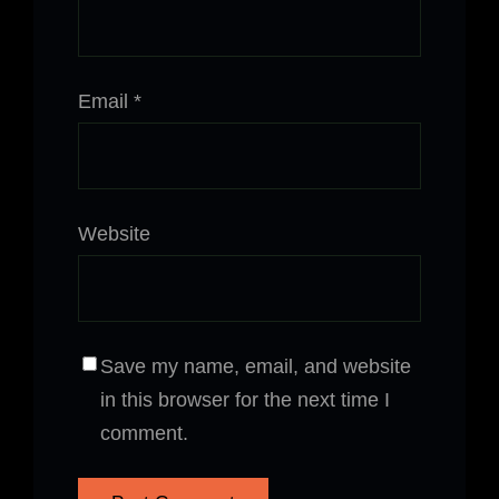
Email
*
Website
Save my name, email, and website
in this browser for the next time I
comment.