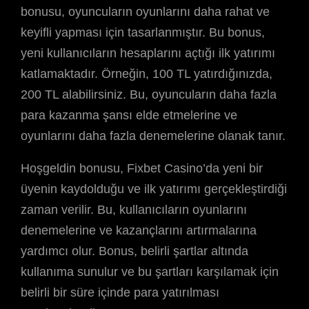
bonusu, oyuncuların oyunlarını daha rahat ve
keyifli yapması için tasarlanmıştır. Bu bonus,
yeni kullanıcıların hesaplarını açtığı ilk yatırımı
katlamaktadır. Örneğin, 100 TL yatırdığınızda,
200 TL alabilirsiniz. Bu, oyuncuların daha fazla
para kazanma şansı elde etmelerine ve
oyunlarını daha fazla denemelerine olanak tanır.
Hoşgeldin bonusu, Fixbet Casino’da yeni bir
üyenin kaydolduğu ve ilk yatırımı gerçekleştirdiği
zaman verilir. Bu, kullanıcıların oyunlarını
denemelerine ve kazançlarını artırmalarına
yardımcı olur. Bonus, belirli şartlar altında
kullanıma sunulur ve bu şartları karşılamak için
belirli bir süre içinde para yatırılması