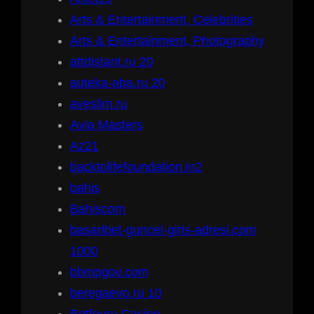
Arts & Entertainment, Celebrities
Arts & Entertainment, Photography
attdistant.ru 20
auteka-aba.ru 20
aveslim.ru
Avia Masters
Az21
backtolifefoundation.in2
bahis
Bahiscom
basaribet-guncel-giris-adresi.com
1000
bbmpgov.com
beregaevo.ru 10