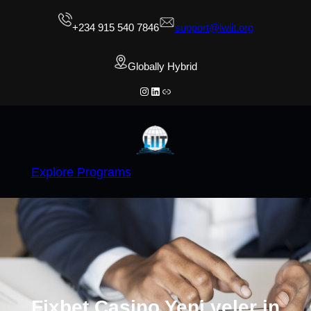
Skip
+234 915 540 7846
support@lwiit.org
to
content
Globally Hybrid
Instagram
LinkedIn
Link
Explore Programs
Fixbet Casino Yeni yeler in