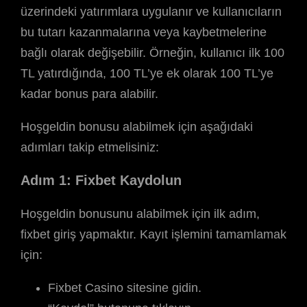
üzerindeki yatırımlara uygulanır ve kullanıcıların
bu tutarı kazanmalarına veya kaybetmelerine
bağlı olarak değişebilir. Örneğin, kullanıcı ilk 100
TL yatırdığında, 100 TL’ye ek olarak 100 TL’ye
kadar bonus para alabilir.
Hoşgeldin bonusu alabilmek için aşağıdaki
adımları takip etmelisiniz:
Adım 1: Fixbet Kaydolun
Hoşgeldin bonusunu alabilmek için ilk adım,
fixbet giriş yapmaktır. Kayıt işlemini tamamlamak
için:
Fixbet Casino sitesine gidin.