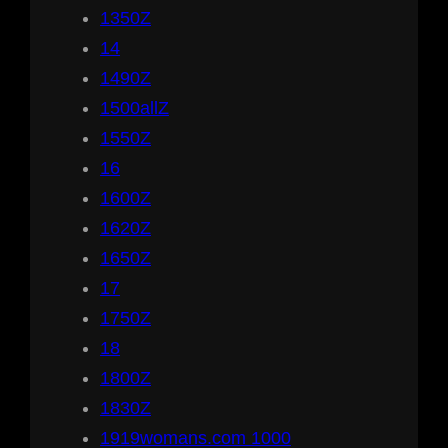
1350Z
14
1490Z
1500allZ
1550Z
16
1600Z
1620Z
1650Z
17
1750Z
18
1800Z
1830Z
1919womans.com 1000