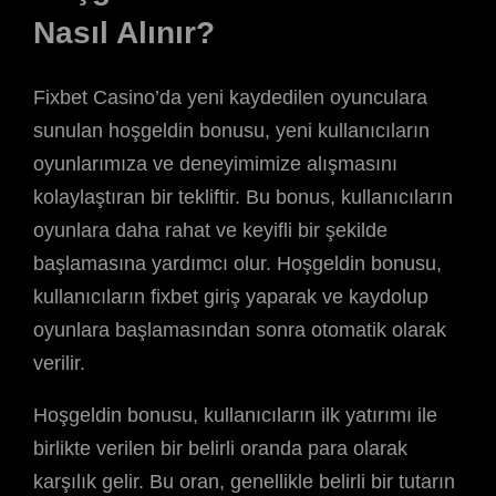
Nasıl Alınır?
Fixbet Casino’da yeni kaydedilen oyunculara
sunulan hoşgeldin bonusu, yeni kullanıcıların
oyunlarımıza ve deneyimimize alışmasını
kolaylaştıran bir tekliftir. Bu bonus, kullanıcıların
oyunlara daha rahat ve keyifli bir şekilde
başlamasına yardımcı olur. Hoşgeldin bonusu,
kullanıcıların fixbet giriş yaparak ve kaydolup
oyunlara başlamasından sonra otomatik olarak
verilir.
Hoşgeldin bonusu, kullanıcıların ilk yatırımı ile
birlikte verilen bir belirli oranda para olarak
karşılık gelir. Bu oran, genellikle belirli bir tutarın