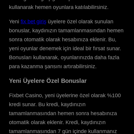
kullanarak hemen oyunlara katılabilirsiniz.
Yeni
fix bet giriş
üyelere özel olarak sunulan
bonuslar, kaydınızın tamamlanmasından hemen
sonra otomatik olarak hesabınıza eklenir. Bu,
yeni oyunlar denemek için ideal bir fırsat sunar.
Bonusları kullanarak, oyunlarınızda daha fazla
para kazanma şansını artırabilirsiniz.
Yeni Üyelere Özel Bonuslar
Fixbet Casino, yeni üyelerine özel olarak %100
kredi sunar. Bu kredi, kaydınızın
tamamlanmasından hemen sonra hesabınıza
otomatik olarak eklenir. Kredi, kaydınızın
tamamlanmasından 7 gün içinde kullanmanız