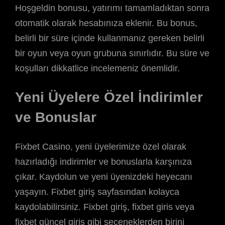
Hoşgeldin bonusu, yatırımı tamamladıktan sonra
otomatik olarak hesabınıza eklenir. Bu bonus,
belirli bir süre içinde kullanmanız gereken belirli
bir oyun veya oyun grubuna sınırlıdır. Bu süre ve
koşulları dikkatlice incelemeniz önemlidir.
Yeni Üyelere Özel İndirimler
ve Bonuslar
Fixbet Casino, yeni üyelerimize özel olarak
hazırladığı indirimler ve bonuslarla karşınıza
çıkar. Kaydolun ve yeni üyenizdeki heyecanı
yaşayın. Fixbet giriş sayfasından kolayca
kaydolabilirsiniz. Fixbet giriş, fixbet giris veya
fixbet güncel giriş gibi seçeneklerden birini