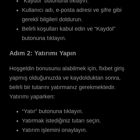
“Kaydol” butonuna tıklayın.
Kullanıcı adı, e-posta adresi ve şifre gibi
gerekli bilgileri doldurun.
Belirli koşulları kabul edin ve “Kaydol”
butonuna tıklayın.
Adım 2: Yatırımı Yapın
Hoşgeldin bonusunu alabilmek için, fixbet giriş
yapmış olduğunuzda ve kaydolduktan sonra,
belirli bir tutarını yatırmanız gerekmektedir.
Yatırımı yaparken:
“Yatır” butonuna tıklayın.
Yatırmak istediğiniz tutarı seçin.
Yatırım işlemini onaylayın.