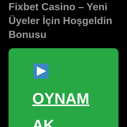
Fixbet Casino – Yeni
Üyeler İçin Hoşgeldin
Bonusu
OYNAM
AK