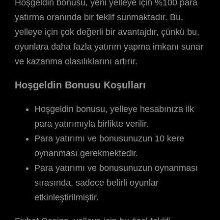
Hoşgeldin bonusu, yeni yelleye için %100 para
yatırma oranında bir teklif sunmaktadır. Bu,
yelleye için çok değerli bir avantajdır, çünkü bu,
oyunlara daha fazla yatırım yapma imkanı sunar
ve kazanma olasılıklarını artırır.
Hoşgeldin Bonusu Koşulları
Hoşgeldin bonusu, yelleye hesabınıza ilk
para yatırımıyla birlikte verilir.
Para yatırımı ve bonusunuzun 10 kere
oynanması gerekmektedir.
Para yatırımı ve bonusunuzun oynanması
sırasında, sadece belirli oyunlar
etkinleştirilmiştir.