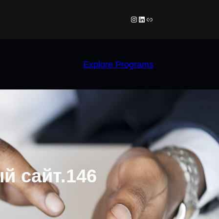
Instagram
LinkedIn
Link
Explore Programs
й сайт.146