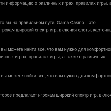
йти информацию о различных играх, правилах игры, 
о вы на правильном пути. Gama Casino – это
игрокам широкий спектр игр, включая слоты, карточн
 вы можете найти все, что вам нужно для комфортно
ичных играх, правилах игры, а также о различных
 вы можете найти все, что вам нужно для комфортно
торое предлагает игрокам широкий спектр игр, вклю