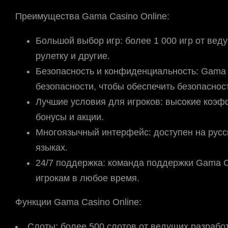
Преимущества Gama Casino Online:
Большой выбор игр: более 1 000 игр от вед
рулетку и другие.
Безопасность и конфиденциальность: Gama 
безопасности, чтобы обеспечить безопаснос
Лучшие условия для игроков: высокие коэф
бонусы и акции.
Многоязычный интерфейс: доступен на русск
языках.
24/7 поддержка: команда поддержки Gama Ca
игрокам в любое время.
Функции Gama Casino Online:
Слоты: более 500 слотов от ведущих разработ