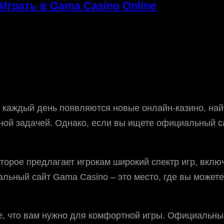
Играть в Gama Casino Online
е каждый день появляются новые онлайн-казино, най
ной задачей. Однако, если вы ищете официальный с
торое предлагает игрокам широкий спектр игр, вклю
альный сайт Gama Casino – это место, где вы можете
все, что вам нужно для комфортной игры. Официальны