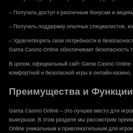
– Получать доступ к различным бонусам и акциям
– Получать поддержку опытных специалистов, ко
– Удовлетворять свои потребности в безопаснос
Gama Casino Online обеспечивает безопасность 
В целом, официальный сайт Gama Casino Online 
комфортной и безопасной игры в онлайн-казино.
Преимущества и Функции 
Gama Casino Online – это лучшее место для игр
выигрыши. В этом разделе мы рассмотрим преим
Online уникальным и привлекательным для игрок