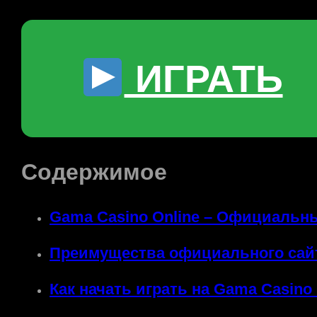
ИГРАТЬ
Содержимое
Gama Casino Online – Официальн
Преимущества официального сайт
Как начать играть на Gama Casino 