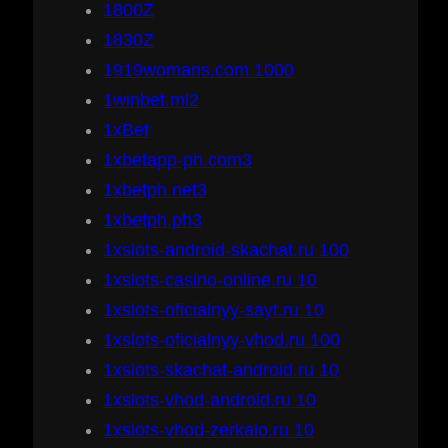
1800Z
1830Z
1919womans.com 1000
1winbet.ml2
1xBet
1xbetapp-ph.com3
1xbetph.net3
1xbetph.ph3
1xslots-android-skachat.ru 100
1xslots-casino-online.ru 10
1xslots-oficialnyy-sayt.ru 10
1xslots-oficialnyy-vhod.ru 100
1xslots-skachat-android.ru 10
1xslots-vhod-android.ru 10
1xslots-vhod-zerkalo.ru 10