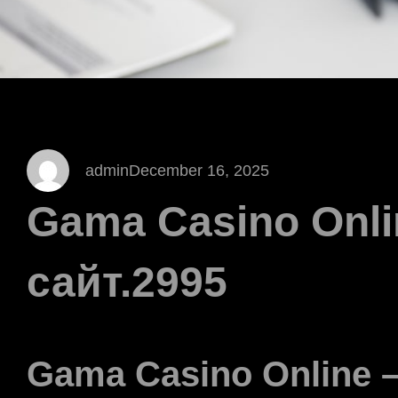
admin
December 16, 2025
Gama Casino Onl
сайт.2995
Gama Casino Online