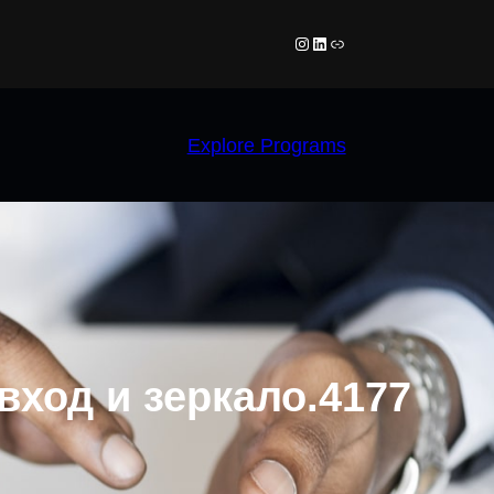
Instagram
LinkedIn
Link
Explore Programs
вход и зеркало.4177