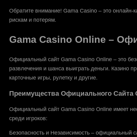
Обратите внимание! Gama Casino – это онлайн-к
рискам и потерям.
Gama Casino Online – О
Официальный сайт Gama Casino Online – это без
развлечения и шанса выиграть деньги. Казино пр
карточные игры, рулетку и другие.
Преимущества Официального Сайта G
Официальный сайт Gama Casino Online имеет не
среди игроков:
Безопасность и Независимость – официальный са