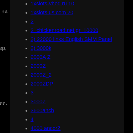
1xslots-vhod.ru 10
 на
1xslots.us.com 20
2
2_chickenroad.net.gr_10000
2) 22000 links English SMM Panel
2) 3000k
ер,
2000A Z
2000Z
2000Z_2
2000ZDP
3
3000Z
ии.
3600anch
4
4000 ancorZ