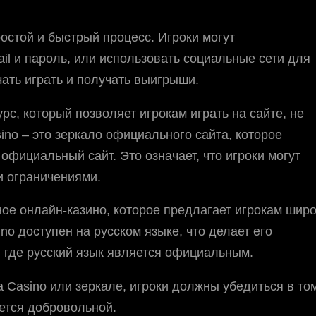
остой и быстрый процесс. Игроки могут
ail и пароль, или использовать социальные сети для
чать играть и получать выигрыши.
с, который позволяет игрокам играть на сайте, не
no – это зеркало официального сайта, которое
 официальный сайт. Это означает, что игроки могут
ли ограничениями.
ное онлайн-казино, которое предлагает игрокам шир
no доступен на русском языке, что делает его
, где русский язык является официальным.
Casino или зеркале, игроки должны убедиться в том
яется добровольной.