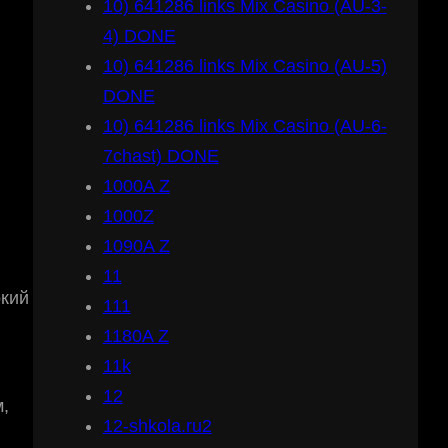
10) 641286 links Mix Casino (AU-3-
4) DONE
10) 641286 links Mix Casino (AU-5)
DONE
10) 641286 links Mix Casino (AU-6-
7chast) DONE
1000A Z
1000Z
1090A Z
11
окий
111
1180A Z
11k
12
,
12-shkola.ru2