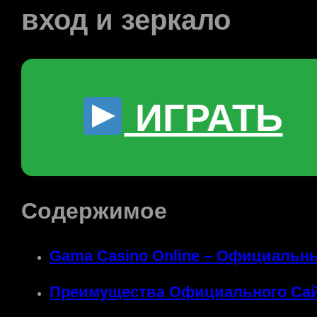
вход и зеркало
ИГРАТЬ
Содержимое
Gama Casino Online – Официальн
Преимущества Официального Сайт