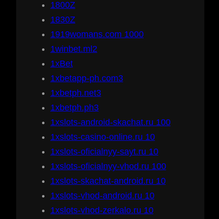
1800Z
1830Z
1919womans.com 1000
1winbet.ml2
1xBet
1xbetapp-ph.com3
1xbetph.net3
1xbetph.ph3
1xslots-android-skachat.ru 100
1xslots-casino-online.ru 10
1xslots-oficialnyy-sayt.ru 10
1xslots-oficialnyy-vhod.ru 100
1xslots-skachat-android.ru 10
1xslots-vhod-android.ru 10
1xslots-vhod-zerkalo.ru 10