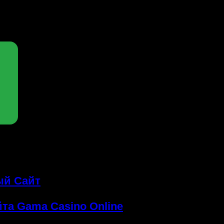
ый Сайт
а Gama Casino Online