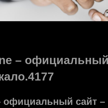
ine – официальны
ркало.4177
– официальный сайт –