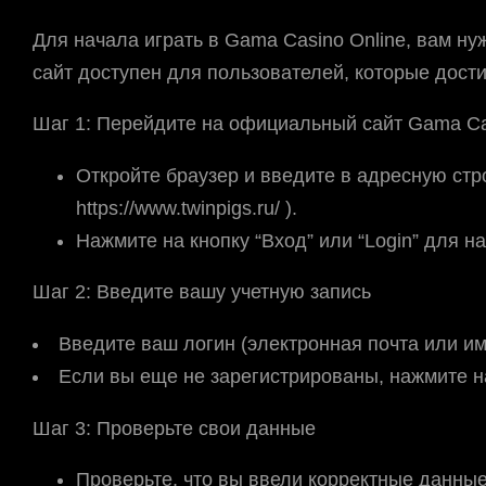
Для начала играть в Gama Casino Online, вам н
сайт доступен для пользователей, которые дости
Шаг 1: Перейдите на официальный сайт Gama Ca
Откройте браузер и введите в адресную стр
https://www.twinpigs.ru/ ).
Нажмите на кнопку “Вход” или “Login” для н
Шаг 2: Введите вашу учетную запись
Введите ваш логин (электронная почта или им
Если вы еще не зарегистрированы, нажмите на
Шаг 3: Проверьте свои данные
Проверьте, что вы ввели корректные данные