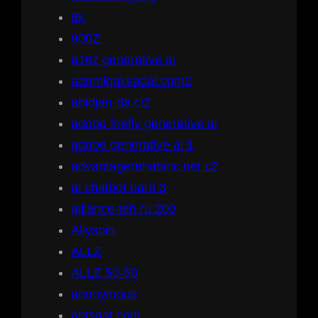
8k
900Z
a16z generative ai
aanmigakkadal.com2
abidjan-da.ci2
adobe firefly generative ai
adobe generative ai 1
advantagerehabinc.net c2
ai chatbot bard 3
alliance-teh.ru 200
Allyspin
ALLZ
ALLZ 50-50
anonymous
antsaat.com