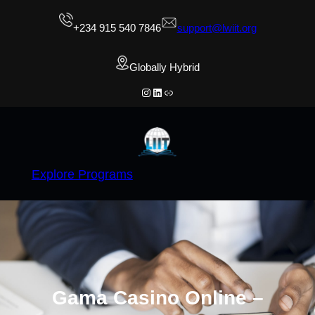
Skip
+234 915 540 7846
support@lwiit.org
to
content
Globally Hybrid
Instagram
LinkedIn
Link
Explore Programs
Gama Casino Online –