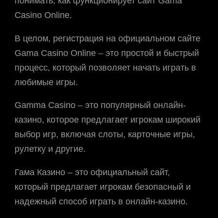
понимать, как функционирует сайт Gama
Casino Online.
В целом, регистрация на официальном сайте
Gama Casino Online – это простой и быстрый
процесс, который позволяет начать играть в
любимые игры.
Gamma Casino – это популярный онлайн-
казино, которое предлагает игрокам широкий
выбор игр, включая слоты, карточные игры,
рулетку и другие.
Гама Казино – это официальный сайт,
который предлагает игрокам безопасный и
надежный способ играть в онлайн-казино.