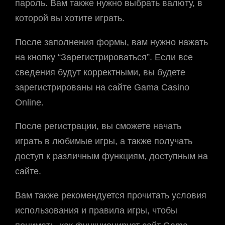
пароль. Вам также нужно выбрать валюту, в
которой вы хотите играть.
После заполнения формы, вам нужно нажать
на кнопку “Зарегистрироваться”. Если все
сведения будут корректными, вы будете
зарегистрированы на сайте Gama Casino
Online.
После регистрации, вы сможете начать
играть в любимые игры, а также получать
доступ к различным функциям, доступным на
сайте.
Вам также рекомендуется прочитать условия
использования и правила игры, чтобы