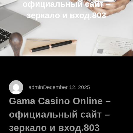
официальный сайт –
зеркало и вход.803
admin
December 12, 2025
Gama Casino Online –
официальный сайт –
зеркало и вход.803