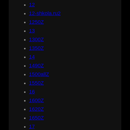
12
12-shkola.ru2
1250Z
13
1300Z
1350Z
14
1490Z
1500allZ
1550Z
16
1600Z
1620Z
1650Z
17