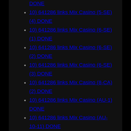
DONE
10) 641286 links Mix Casino (5-SE)
(4) DONE
10) 641286 links Mix Casino (6-SE)
(1) DONE
10) 641286 links Mix Casino (6-SE)
(2) DONE
10) 641286 links Mix Casino (6-SE)
(3) DONE
10) 641286 links Mix Casino (8-CA)
(2) DONE
10) 641286 links Mix Casino (AU-1)
DONE
10) 641286 links Mix Casino (AU-
10-11) DONE