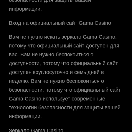
безопасности для защиты вашей
информации.
Вход на официальный сайт Gama Casino
Вам не нужно искать зеркало Gama Casino,
потому что официальный сайт доступен для
вас. Вам не нужно беспокоиться о
доступности, потому что официальный сайт
доступен круглосуточно и семь дней в
неделю. Вам не нужно беспокоиться о
безопасности, потому что официальный сайт
Gama Casino использует современные
технологии безопасности для защиты вашей
информации.
Зеркало Gama Casino