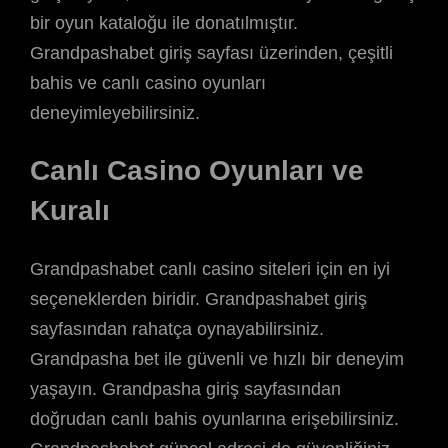
bir oyun kataloğu ile donatılmıştır.
Grandpashabet giriş sayfası üzerinden, çeşitli
bahis ve canlı casino oyunları
deneyimleyebilirsiniz.
Canlı Casino Oyunları ve
Kuralı
Grandpashabet canlı casino siteleri için en iyi
seçeneklerden biridir. Grandpashabet giriş
sayfasından rahatça oynayabilirsiniz.
Grandpasha bet ile güvenli ve hızlı bir deneyim
yaşayın. Grandpasha giriş sayfasından
doğrudan canlı bahis oyunlarına erişebilirsiniz.