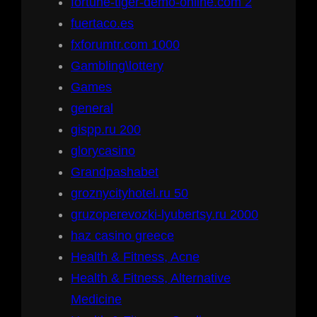
fortune-tiger-demo-online.com 2
fuertaco.es
fxforumtr.com 1000
Gambling\lottery
Games
general
gispp.ru 200
glorycasino
Grandpashabet
groznycityhotel.ru 50
gruzoperevozki-lyubertsy.ru 2000
haz casino greece
Health & Fitness, Acne
Health & Fitness, Alternative
Medicine