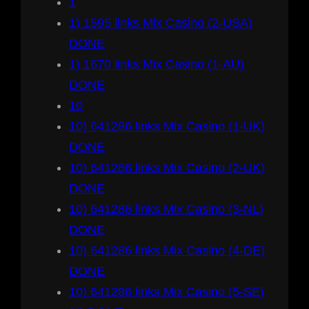
1
1) 1595 links Mix Casino (2-USA)
DONE
1) 1670 links Mix Casino (1-AU)
DONE
10
10) 641286 links Mix Casino (1-UK)
DONE
10) 641286 links Mix Casino (2-UK)
DONE
10) 641286 links Mix Casino (3-NL)
DONE
10) 641286 links Mix Casino (4-DE)
DONE
10) 641286 links Mix Casino (5-SE)