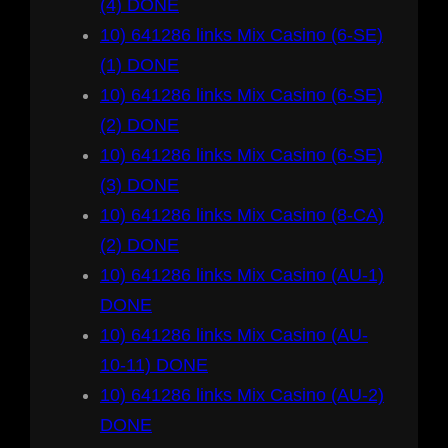
(4) DONE
10) 641286 links Mix Casino (6-SE)
(1) DONE
10) 641286 links Mix Casino (6-SE)
(2) DONE
10) 641286 links Mix Casino (6-SE)
(3) DONE
10) 641286 links Mix Casino (8-CA)
(2) DONE
10) 641286 links Mix Casino (AU-1)
DONE
10) 641286 links Mix Casino (AU-
10-11) DONE
10) 641286 links Mix Casino (AU-2)
DONE