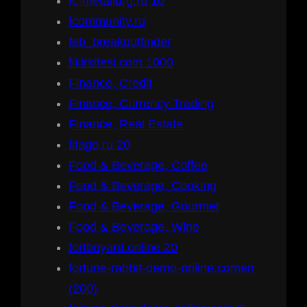
fc-metallurg.ru 10
fcommunity.ru
feb_breakoutfinder
fikirsitesi.com 1000
Finance, Credit
Finance, Currency Trading
Finance, Real Estate
fitago.ru 20
Food & Beverage, Coffee
Food & Beverage, Cooking
Food & Beverage, Gourmet
Food & Beverage, Wine
fortboyard.online 20
fortune-rabbit-demo-online.comen
(200)