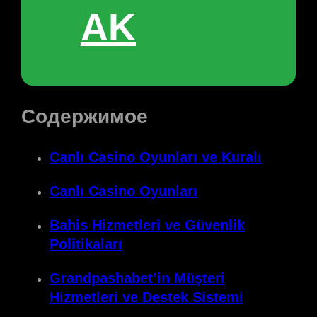
AK
Содержимое
Canlı Casino Oyunları ve Kuralı
Canlı Casino Oyunları
Bahis Hizmetleri ve Güvenlik
Politikaları
Grandpashabet’in Müşteri
Hizmetleri ve Destek Sistemi