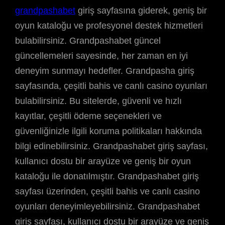
grandpashabet
giriş sayfasına giderek, geniş bir
oyun kataloğu ve profesyonel destek hizmetleri
bulabilirsiniz. Grandpashabet güncel
güncellemeleri sayesinde, her zaman en iyi
deneyim sunmayı hedefler. Grandpasha giriş
sayfasında, çeşitli bahis ve canlı casino oyunları
bulabilirsiniz. Bu sitelerde, güvenli ve hızlı
kayıtlar, çeşitli ödeme seçenekleri ve
güvenliğinizle ilgili koruma politikaları hakkında
bilgi edinebilirsiniz. Grandpashabet giriş sayfası,
kullanıcı dostu bir arayüze ve geniş bir oyun
kataloğu ile donatılmıştır. Grandpashabet giriş
sayfası üzerinden, çeşitli bahis ve canlı casino
oyunları deneyimleyebilirsiniz. Grandpashabet
giriş sayfası, kullanıcı dostu bir arayüze ve geniş