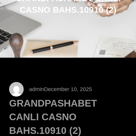
CASNO BAHS.10910 (2)
admin
December 10, 2025
GRANDPASHABET
CANLI CASNO
BAHS.10910 (2)