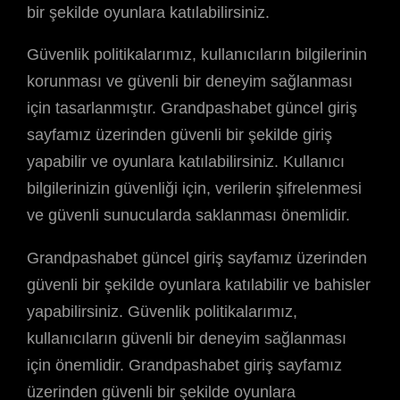
bir şekilde oyunlara katılabilirsiniz.
Güvenlik politikalarımız, kullanıcıların bilgilerinin
korunması ve güvenli bir deneyim sağlanması
için tasarlanmıştır. Grandpashabet güncel giriş
sayfamız üzerinden güvenli bir şekilde giriş
yapabilir ve oyunlara katılabilirsiniz. Kullanıcı
bilgilerinizin güvenliği için, verilerin şifrelenmesi
ve güvenli sunucularda saklanması önemlidir.
Grandpashabet güncel giriş sayfamız üzerinden
güvenli bir şekilde oyunlara katılabilir ve bahisler
yapabilirsiniz. Güvenlik politikalarımız,
kullanıcıların güvenli bir deneyim sağlanması
için önemlidir. Grandpashabet giriş sayfamız
üzerinden güvenli bir şekilde oyunlara