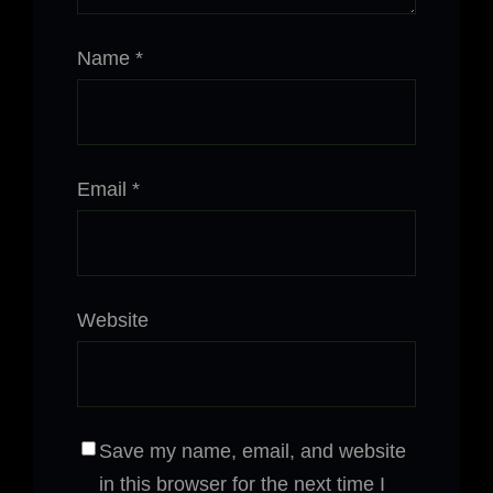
Name
*
Email
*
Website
Save my name, email, and website
in this browser for the next time I