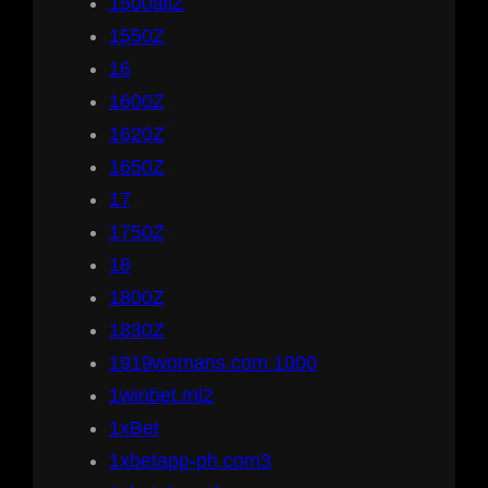
1500allZ
1550Z
16
1600Z
1620Z
1650Z
17
1750Z
18
1800Z
1830Z
1919womans.com 1000
1winbet.ml2
1xBet
1xbetapp-ph.com3