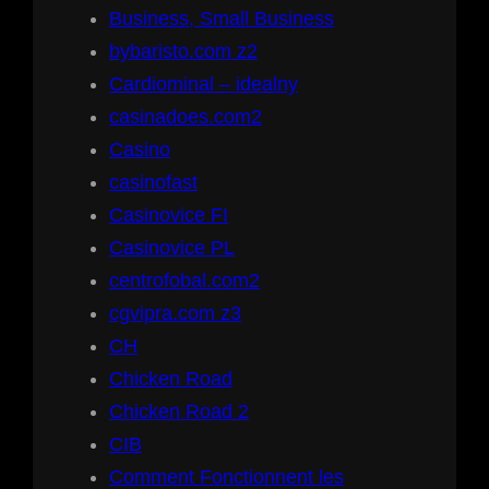
Business, Small Business
bybaristo.com z2
Cardiominal – idealny
casinadoes.com2
Casino
casinofast
Casinovice FI
Casinovice PL
centrofobal.com2
cgvipra.com z3
CH
Chicken Road
Chicken Road 2
CIB
Comment Fonctionnent les