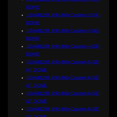
DONE
10) 641286 links Mix Casino (2-UK)
DONE
10) 641286 links Mix Casino (3-NL)
DONE
10) 641286 links Mix Casino (4-DE)
DONE
10) 641286 links Mix Casino (5-SE)
(4) DONE
10) 641286 links Mix Casino (6-SE)
(1) DONE
10) 641286 links Mix Casino (6-SE)
(2) DONE
10) 641286 links Mix Casino (6-SE)
(3) DONE