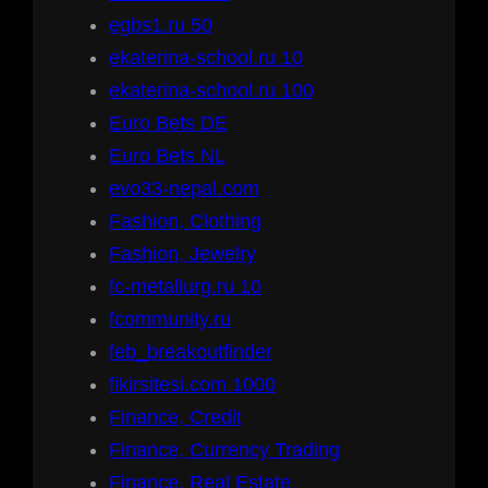
egbs1.ru 50
ekaterina-school.ru 10
ekaterina-school.ru 100
Euro Bets DE
Euro Bets NL
evo33-nepal.com
Fashion, Clothing
Fashion, Jewelry
fc-metallurg.ru 10
fcommunity.ru
feb_breakoutfinder
fikirsitesi.com 1000
Finance, Credit
Finance, Currency Trading
Finance, Real Estate