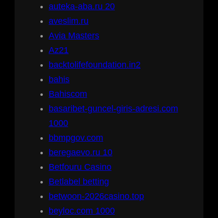
auteka-aba.ru 20
aveslim.ru
Avia Masters
Az21
backtolifefoundation.in2
bahis
Bahiscom
basaribet-guncel-giris-adresi.com
1000
bbmpgov.com
beregaevo.ru 10
Betfouru Casino
Betlabel betting
betwoon-2026casino.top
beyloc.com 1000