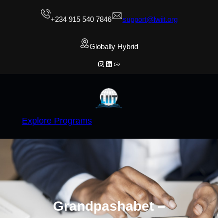
Skip
+234 915 540 7846
support@lwiit.org
to
content
Globally Hybrid
Instagram
LinkedIn
Link
Explore Programs
Grandpashabet –