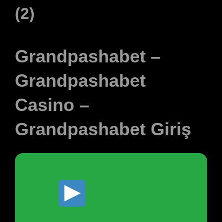
(2)
Grandpashabet –
Grandpashabet
Casino –
Grandpashabet Giriş