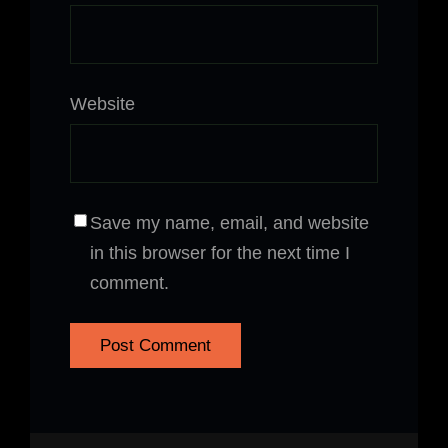
Website
Save my name, email, and website
in this browser for the next time I
comment.