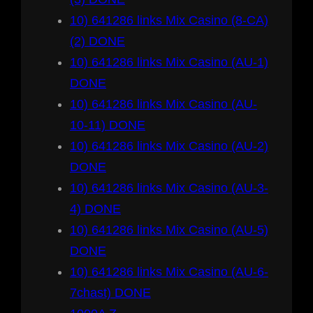
10) 641286 links Mix Casino (8-CA)
(2) DONE
10) 641286 links Mix Casino (AU-1)
DONE
10) 641286 links Mix Casino (AU-
10-11) DONE
10) 641286 links Mix Casino (AU-2)
DONE
10) 641286 links Mix Casino (AU-3-
4) DONE
10) 641286 links Mix Casino (AU-5)
DONE
10) 641286 links Mix Casino (AU-6-
7chast) DONE