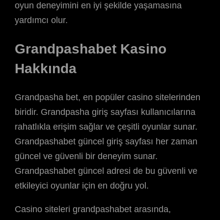
oyun deneyimini en iyi şekilde yaşamasına
yardımcı olur.
Grandpashabet Kasino
Hakkında
Grandpasha bet, en popüler casino sitelerinden
biridir. Grandpasha giriş sayfası kullanıcılarına
rahatlıkla erişim sağlar ve çeşitli oyunlar sunar.
Grandpashabet güncel giriş sayfası her zaman
güncel ve güvenli bir deneyim sunar.
Grandpashabet güncel adresi de bu güvenli ve
etkileyici oyunlar için en doğru yol.
Casino siteleri grandpashabet arasında,