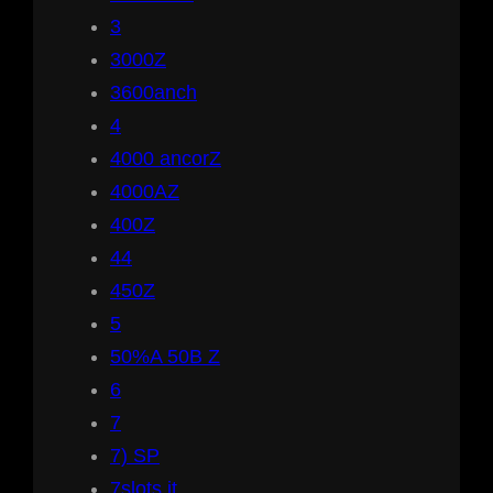
3
3000Z
3600anch
4
4000 ancorZ
4000AZ
400Z
44
450Z
5
50%A 50B Z
6
7
7) SP
7slots.it