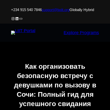
Skip
+234 915 540 7846
support@lwiit.org
Globally Hybrid
to
content
Instagram
LinkedIn
Link
Explore Programs
Как организовать
безопасную встречу с
девушками по вызову в
Сочи: Полный гид для
успешного свидания