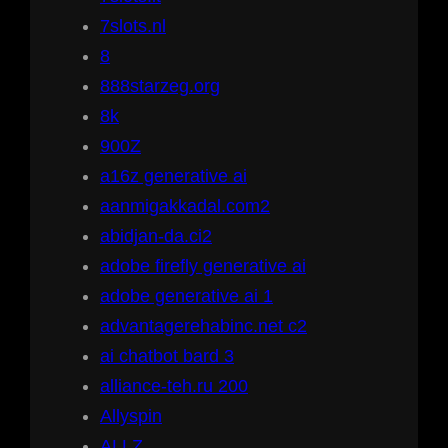
7slots.nl
8
888starzeg.org
8k
900Z
a16z generative ai
aanmigakkadal.com2
abidjan-da.ci2
adobe firefly generative ai
adobe generative ai 1
advantagerehabinc.net c2
ai chatbot bard 3
alliance-teh.ru 200
Allyspin
ALLZ