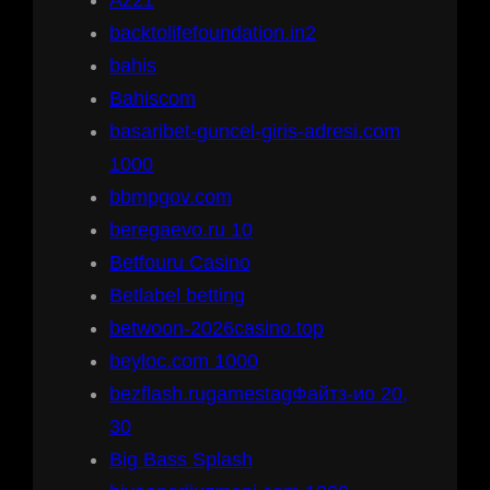
backtolifefoundation.in2
bahis
Bahiscom
basaribet-guncel-giris-adresi.com
1000
bbmpgov.com
beregaevo.ru 10
Betfouru Casino
Betlabel betting
betwoon-2026casino.top
beyloc.com 1000
bezflash.rugamestagФайтз-ио 20,
30
Big Bass Splash