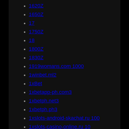
1620Z
1650Z
17
1750Z
18
1800Z
1830Z
1919womans.com 1000
1winbet.ml2
1xBet
1xbetapp-ph.com3
1xbetph.net3
1xbetph.ph3
1xslots-android-skachat.ru 100
1xslots-casino-online.ru 10