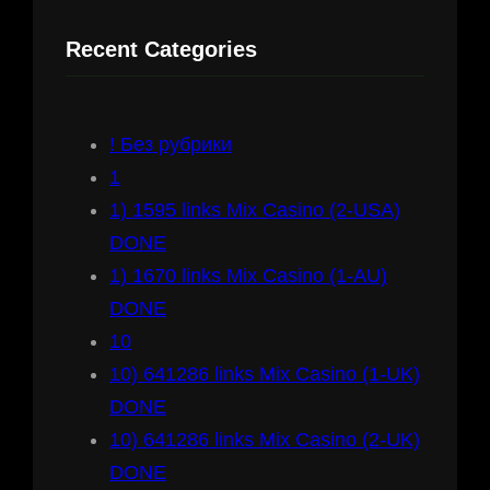
r
Recent Categories
c
h
! Без рубрики
1
1) 1595 links Mix Casino (2-USA)
DONE
1) 1670 links Mix Casino (1-AU)
DONE
10
10) 641286 links Mix Casino (1-UK)
DONE
10) 641286 links Mix Casino (2-UK)
DONE