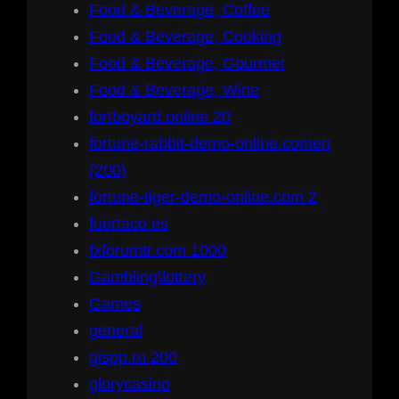
Food & Beverage, Coffee
Food & Beverage, Cooking
Food & Beverage, Gourmet
Food & Beverage, Wine
fortboyard.online 20
fortune-rabbit-demo-online.comen
(200)
fortune-tiger-demo-online.com 2
fuertaco.es
fxforumtr.com 1000
Gambling\lottery
Games
general
gispp.ru 200
glorycasino