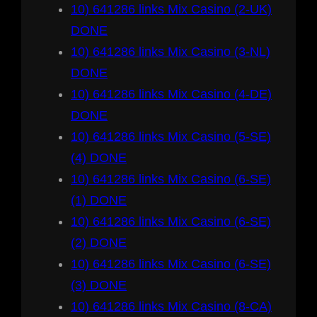
10) 641286 links Mix Casino (2-UK)
DONE
10) 641286 links Mix Casino (3-NL)
DONE
10) 641286 links Mix Casino (4-DE)
DONE
10) 641286 links Mix Casino (5-SE)
(4) DONE
10) 641286 links Mix Casino (6-SE)
(1) DONE
10) 641286 links Mix Casino (6-SE)
(2) DONE
10) 641286 links Mix Casino (6-SE)
(3) DONE
10) 641286 links Mix Casino (8-CA)