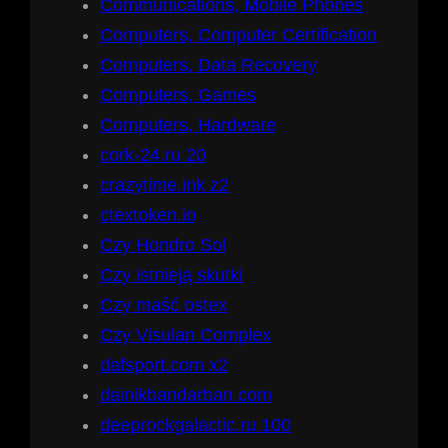
Communications, Mobile Phones
Computers, Computer Certification
Computers, Data Recovery
Computers, Games
Computers, Hardware
cork-24.ru 20
crazytime.ink z2
ctextoken.io
Czy Hondro Sol
Czy istnieją skutki
Czy maść ostex
Czy Visulan Complex
dafsport.com x2
dainikbandarban.com
deeprockgalactic.ru 100