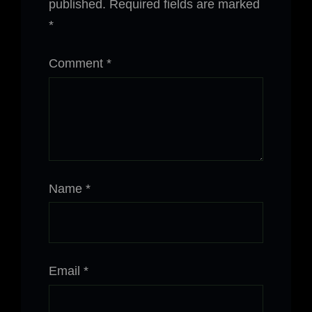
published.
Required fields are marked
*
Comment
*
Name
*
Email
*