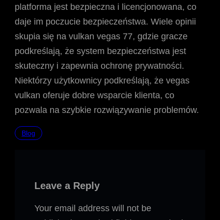
platforma jest bezpieczna i licencjonowana, co
daje im poczucie bezpieczeństwa. Wiele opinii
skupia się na vulkan vegas 77, gdzie gracze
podkreślają, że system bezpieczeństwa jest
skuteczny i zapewnia ochronę prywatności.
Niektórzy użytkownicy podkreślają, że vegas
vulkan oferuje dobre wsparcie klienta, co
pozwala na szybkie rozwiązywanie problemów.
Blog
Leave a Reply
Your email address will not be