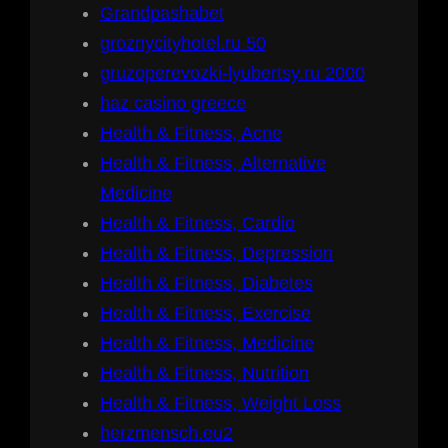
Grandpashabet
groznycityhotel.ru 50
gruzoperevozki-lyubertsy.ru 2000
haz casino greece
Health & Fitness, Acne
Health & Fitness, Alternative
Medicine
Health & Fitness, Cardio
Health & Fitness, Depression
Health & Fitness, Diabetes
Health & Fitness, Exercise
Health & Fitness, Medicine
Health & Fitness, Nutrition
Health & Fitness, Weight Loss
herzmensch.eu2