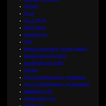
Allyspin
ALLZ
ALLZ 50-50
anonymous
antsaat.com
APK
apteka-24online.pl: Gdzie znaleźć
aquacitysuit.com 1000
aracteknik.com 1000
Articles
Arts & Entertainment, Celebrities
Arts & Entertainment, Photography
attdistant.ru 20
auteka-aba.ru 20
aveslim.ru