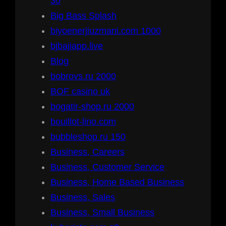
30
Big Bass Splash
biyoenerjiuzmani.com 1000
bjbajiapp.live
Blog
bobrovs.ru 2000
BOF casino uk
bogatir-shop.ru 2000
bouillot-lino.com
bubbleshop.ru 150
Business, Careers
Business, Customer Service
Business, Home Based Business
Business, Sales
Business, Small Business