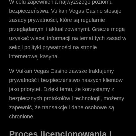
W celu zapewnienia najwyższego poziomu
bezpieczeństwa, Vulkan Vegas Casino stosuje
zasady prywatności, które są regularnie
przeglądanymi i aktualizowanymi. Gracze mogą
uzyskać więcej informacji na temat tych zasad w
sekcji polityki prywatności na stronie
internetowej kasyna.
W Vulkan Vegas Casino zawsze traktujemy
prywatność i bezpieczeństwo naszych klientów
jako priorytet. Dzięki temu, że korzystamy z
bezpiecznych protokołów i technologii, możemy
zapewnić, że transakcje i dane osobowe są
chronione.
Proces licencjonowania i