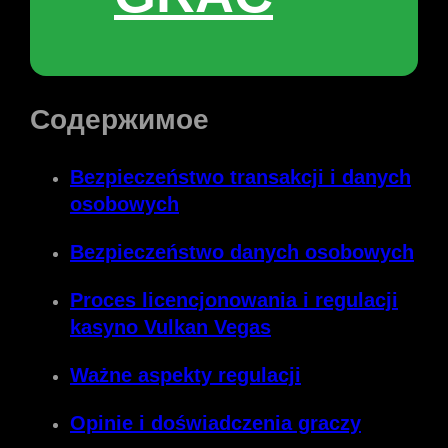
Содержимое
Bezpieczeństwo transakcji i danych
osobowych
Bezpieczeństwo danych osobowych
Proces licencjonowania i regulacji
kasyno Vulkan Vegas
Ważne aspekty regulacji
Opinie i doświadczenia graczy