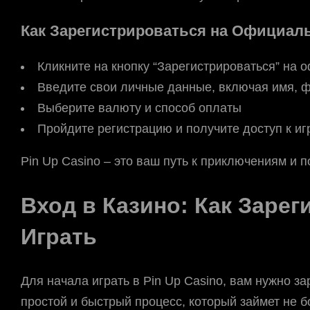
Как Зарегистрироваться на Официаль
Кликните на кнопку “Зарегистрироваться” на 
Введите свои личные данные, включая имя, ф
Выберите валюту и способ оплаты
Пройдите регистрацию и получите доступ к иг
Pin Up Casino – это ваш путь к приключениям и п
Вход в Казино: Как Зарег
Играть
Для начала играть в Pin Up Casino, вам нужно з
простой и быстрый процесс, который займет не б