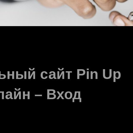
ный сайт Pin Up
лайн – Вход