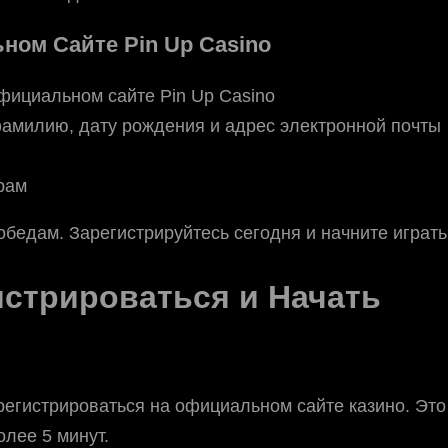
ном Сайте Pin Up Casino
официальном сайте Pin Up Casino
амилию, дату рождения и адрес электронной почты
рам
обедам. Зарегистрируйтесь сегодня и начните играть
истрироваться и Начать
арегистрироваться на официальном сайте казино. Это
олее 5 минут.