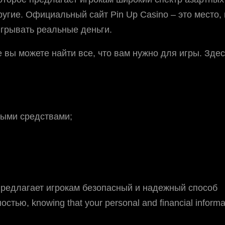
ругие. Официальный сайт Pin Up Casino – это место, 
игрывать реальные деньги.
е вы можете найти все, что вам нужно для игры. Зде
ными средствами;
 предлагает игрокам безопасный и надежный способ
тью, knowing that your personal and financial informa