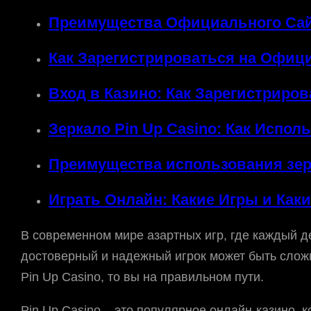
Преимущества Официального Сайт
Как Зарегистрироваться на Офици
Вход в Казино: Как Зарегистриров
Зеркало Pin Up Casino: Как Испол
Преимущества использования зерк
Играть Онлайн: Какие Игры и Каки
В современном мире азартных игр, где каждый д
достоверный и надежный игрок может быть слож
Pin Up Casino, то вы на правильном пути.
Pin Up Casino – это популярное онлайн-казино, 