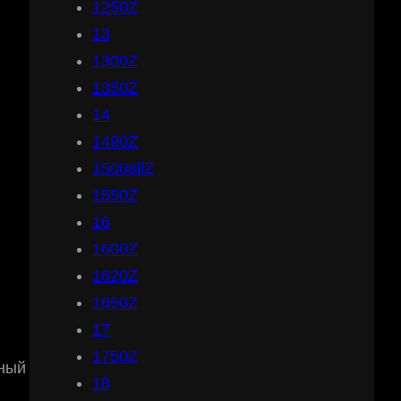
1250Z
13
1300Z
1350Z
14
1490Z
1500allZ
1550Z
16
1600Z
1620Z
1650Z
17
1750Z
ьный
18