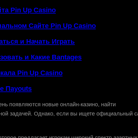
а Pin Up Casino
альном Сайте Pin Up Casino
аться и Начать Играть
ьзовать и Какие Вantages
ала Pin Up Casino
е Пayouts
ень появляются новые онлайн-казино, найти
ной задачей. Однако, если вы ищете официальный с
которое предлагает игрокам широкий спектр азартных