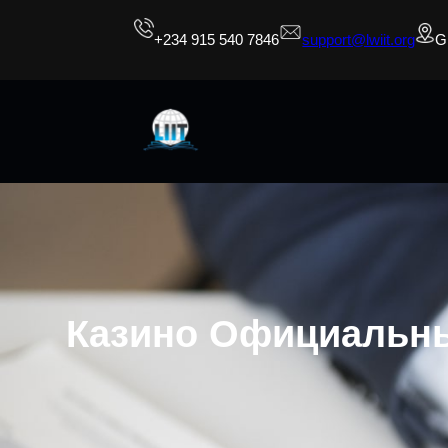
Skip
+234 915 540 7846
support@lwiit.org
G
to
content
Казино Официальный