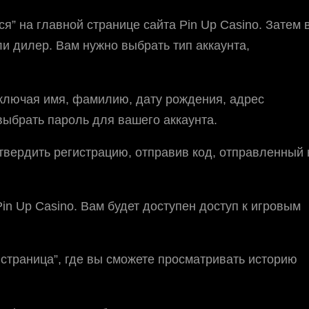
ся” на главной странице сайта Pin Up Casino. Затем 
ли дилер. Вам нужно выбрать тип аккаунта,
включая имя, фамилию, дату рождения, адрес
выбрать пароль для вашего аккаунта.
твердить регистрацию, отправив код, отправленный 
Pin Up Casino. Вам будет доступен доступ к игровым
 страница”, где вы сможете просматривать историю