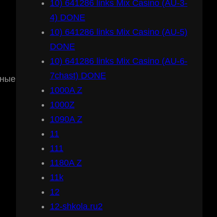
10) 641286 links Mix Casino (AU-3-
4) DONE
10) 641286 links Mix Casino (AU-5)
DONE
10) 641286 links Mix Casino (AU-6-
7chast) DONE
нные
1000A Z
1000Z
1090A Z
11
111
1180A Z
11k
12
12-shkola.ru2