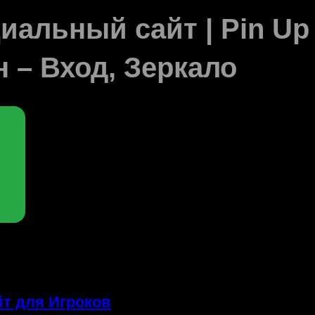
альный сайт | Pin Up
н – Вход, Зеркало
т для Игроков