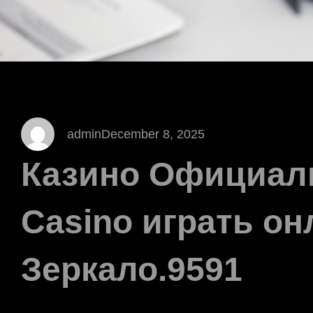
admin
December 8, 2025
Казино Официаль
Casino играть он
Зеркало.9591