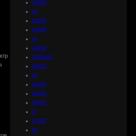
1250Z
13
1300Z
1350Z
14
1490Z
ктр
1500allZ
я
1550Z
16
1600Z
1620Z
1650Z
17
1750Z
18
ков,