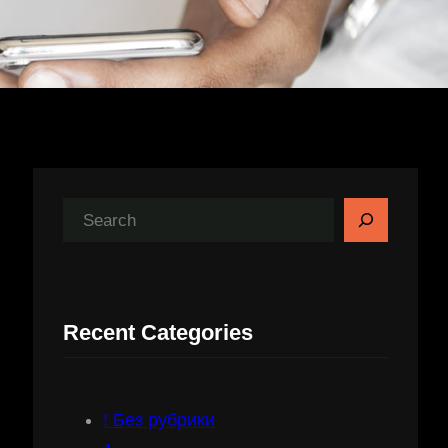
S
e
a
r
Recent Categories
c
h
! Без рубрики