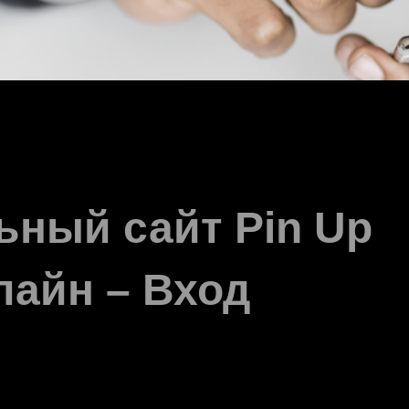
ный сайт Pin Up
лайн – Вход