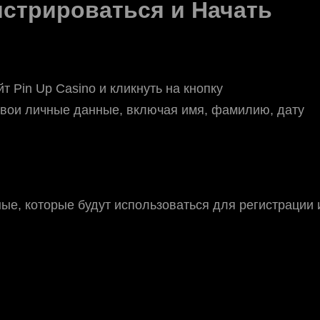
истрироваться и Начать
 Pin Up Casino и кликнуть на кнопку
 свои личные данные, включая имя, фамилию, дату
ые, которые будут использоваться для регистрации 