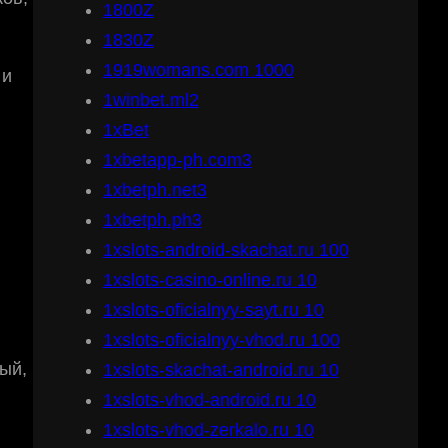
1800Z
1830Z
1919womans.com 1000
 и
1winbet.ml2
1xBet
1xbetapp-ph.com3
1xbetph.net3
1xbetph.ph3
1xslots-android-skachat.ru 100
1xslots-casino-online.ru 10
1xslots-oficialnyy-sayt.ru 10
1xslots-oficialnyy-vhod.ru 100
ый,
1xslots-skachat-android.ru 10
1xslots-vhod-android.ru 10
1xslots-vhod-zerkalo.ru 10