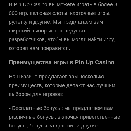
В Pin Up Casino вы можете играть в более 3
000 игр, включая слоты, карточные игры,
рулетку и другие. Мы предлагаем вам
широкий выбор игр от ведущих
разработчиков, чтобы вы могли найти игру,
которая вам понравится.
Преимущества игры в Pin Up Casino
Наш казино предлагает вам несколько
преимуществ, которые делают нас лучшим
выбором для игроков:
• Бесплатные бонусы: мы предлагаем вам
различные бонусы, включая приветственные
бонусы, бонусы за депозит и другие.