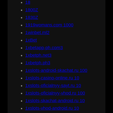
18
1800Z
1830Z
1919womans.com 1000
1winbet.ml2
1xBet
1xbetapp-ph.com3
1xbetph.net3
1xbetph.ph3
1xslots-android-skachat.ru 100
1xslots-casino-online.ru 10
1xslots-oficialnyy-sayt.ru 10
1xslots-oficialnyy-vhod.ru 100
1xslots-skachat-android.ru 10
1xslots-vhod-android.ru 10