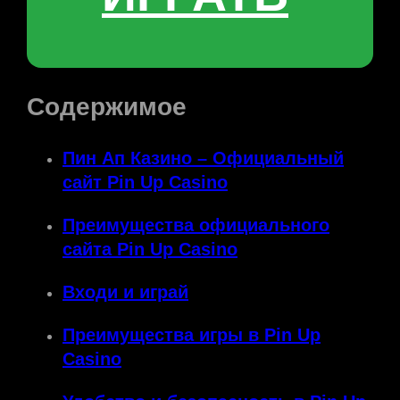
Содержимое
Пин Ап Казино – Официальный
сайт Pin Up Casino
Преимущества официального
сайта Pin Up Casino
Входи и играй
Преимущества игры в Pin Up
Casino