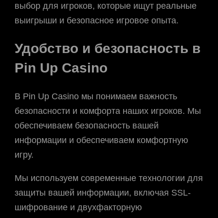
выбор для игроков, которые ищут реальные
выигрыши и безопасное игровое опыта.
Удобство и безопасность в
Pin Up Casino
В Pin Up Casino мы понимаем важность
безопасности и комфорта наших игроков. Мы
обеспечиваем безопасность вашей
информации и обеспечиваем комфортную
игру.
Мы используем современные технологии для
защиты вашей информации, включая SSL-
шифрование и двухфакторную