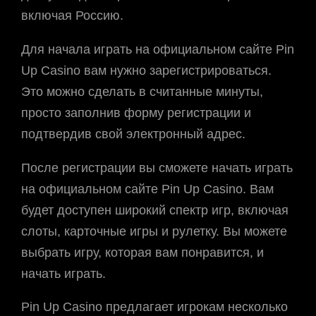
включая Россию.
Для начала играть на официальном сайте Pin
Up Casino вам нужно зарегистрироваться.
Это можно сделать в считанные минуты,
просто заполнив форму регистрации и
подтвердив свой электронный адрес.
После регистрации вы сможете начать играть
на официальном сайте Pin Up Casino. Вам
будет доступен широкий спектр игр, включая
слоты, карточные игры и рулетку. Вы можете
выбрать игру, которая вам понравится, и
начать играть.
Pin Up Casino предлагает игрокам несколько