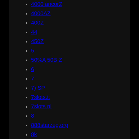
4000 ancorZ
4000AZ
400Z
44
450Z
5
50%A 50B Z
6
7
7) SP
7slots.it
7slots.nl
8
888starzeg.org
8k