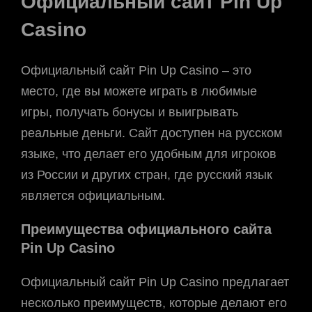
Официальный сайт Pin Up
Casino
Официальный сайт Pin Up Casino – это
место, где вы можете играть в любимые
игры, получать бонусы и выигрывать
реальные деньги. Сайт доступен на русском
языке, что делает его удобным для игроков
из России и других стран, где русский язык
является официальным.
Преимущества официального сайта
Pin Up Casino
Официальный сайт Pin Up Casino предлагает
несколько преимуществ, которые делают его