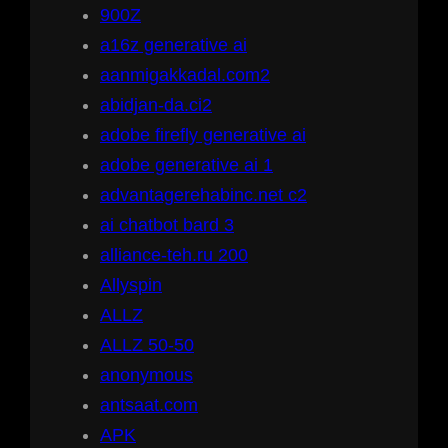
900Z
a16z generative ai
aanmigakkadal.com2
abidjan-da.ci2
adobe firefly generative ai
adobe generative ai 1
advantagerehabinc.net c2
ai chatbot bard 3
alliance-teh.ru 200
Allyspin
ALLZ
ALLZ 50-50
anonymous
antsaat.com
APK