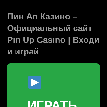
Пин Ап Казино –
Официальный сайт
Pin Up Casino | Входи
и играй
ИГРАТЬ