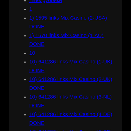
! Без рубрики
1
1) 1595 links Mix Casino (2-USA)
DONE
1) 1670 links Mix Casino (1-AU)
DONE
10
10) 641286 links Mix Casino (1-UK)
DONE
10) 641286 links Mix Casino (2-UK)
DONE
10) 641286 links Mix Casino (3-NL)
DONE
10) 641286 links Mix Casino (4-DE)
DONE