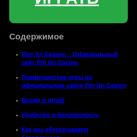
Содержимое
Пин Ап Казино – Официальный
сайт Pin Up Casino
Преимущества игры на
официальном сайте Pin Up Casino
Входи и играй
Удобство и безопасность
Как мы обеспечиваем