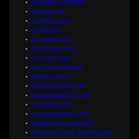
Computers, Hardware
cork-24.ru 20
crazytime.ink z2
ctextoken.io
Czy Hondro Sol
Czy istnieją skutki
Czy maść ostex
Czy Visulan Complex
dafsport.com x2
dainikbandarban.com
deeprockgalactic.ru 100
desihosting.in x1
developmentspb.ru 100
digitaleconomy.world 200
Disease & Illness, Breast Cancer