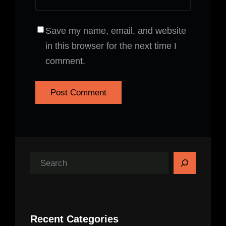
Save my name, email, and website
in this browser for the next time I
comment.
S
e
a
r
Recent Categories
c