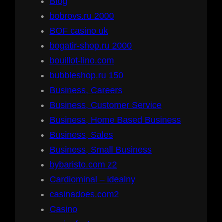
Blog
bobrovs.ru 2000
BOF casino uk
bogatir-shop.ru 2000
bouillot-lino.com
bubbleshop.ru 150
Business, Careers
Business, Customer Service
Business, Home Based Business
Business, Sales
Business, Small Business
bybaristo.com z2
Cardiominal – idealny
casinadoes.com2
Casino