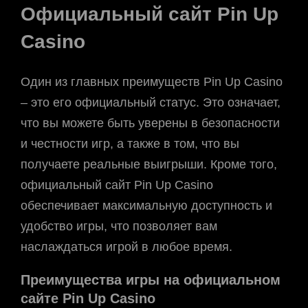
Официальный сайт Pin Up
Casino
Один из главных преимуществ Pin Up Casino
– это его официальный статус. Это означает,
что вы можете быть уверены в безопасности
и честности игр, а также в том, что вы
получаете реальные выигрыши. Кроме того,
официальный сайт Pin Up Casino
обеспечивает максимальную доступность и
удобство игры, что позволяет вам
наслаждаться игрой в любое время.
Преимущества игры на официальном
сайте Pin Up Casino