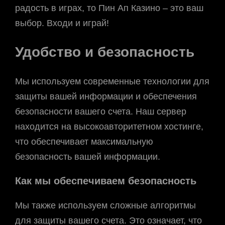
радость в играх, то Пин Ап Казино – это ваш
выбор. Входи и играй!
Удобство и безопасность
Мы используем современные технологии для
защиты вашей информации и обеспечения
безопасности вашего счета. Наш сервер
находится на высокоавторитетном хостинге,
что обеспечивает максимальную
безопасность вашей информации.
Как мы обеспечиваем безопасность
Мы также используем сложные алгоритмы
для защиты вашего счета. Это означает, что