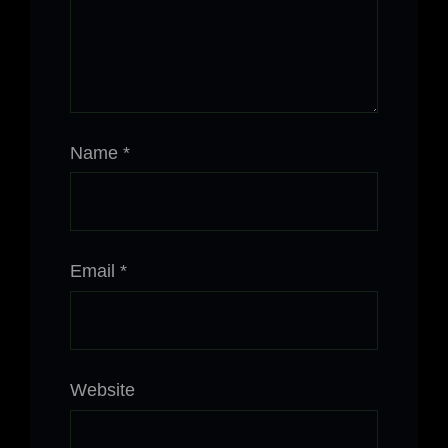
Name
*
Email
*
Website