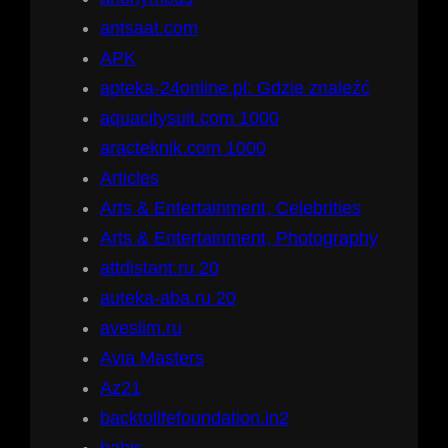
antsaat.com
APK
apteka-24online.pl: Gdzie znaleźć
aquacitysuit.com 1000
aracteknik.com 1000
Articles
Arts & Entertainment, Celebrities
Arts & Entertainment, Photography
attdistant.ru 20
auteka-aba.ru 20
aveslim.ru
Avia Masters
Az21
backtolifefoundation.in2