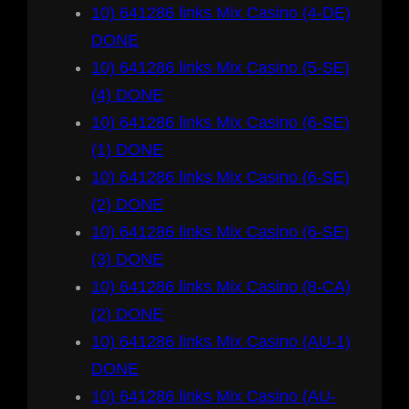
10) 641286 links Mix Casino (4-DE)
DONE
10) 641286 links Mix Casino (5-SE)
(4) DONE
10) 641286 links Mix Casino (6-SE)
(1) DONE
10) 641286 links Mix Casino (6-SE)
(2) DONE
10) 641286 links Mix Casino (6-SE)
(3) DONE
10) 641286 links Mix Casino (8-CA)
(2) DONE
10) 641286 links Mix Casino (AU-1)
DONE
10) 641286 links Mix Casino (AU-