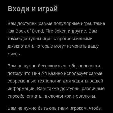
Входи и играй
Вам доступны самые популярные игры, такие
как Book of Dead, Fire Joker, и другие. Вам
также доступны игры с прогрессивными
джекпотами, которые могут изменить вашу
жизнь.
Вам не нужно беспокоиться о безопасности,
потому что Пин Ап Казино использует самые
современные технологии для защиты вашей
информации. Вам также доступны различные
способы оплаты, включая криптовалюты.
Вам не нужно быть опытным игроком, чтобы