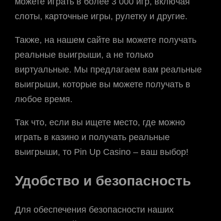
можете играть в более 3 000 игр, включая
слоты, карточные игры, рулетку и другие.
Также, на нашем сайте вы можете получать
реальные выигрыши, а не только
виртуальные. Мы предлагаем вам реальные
выигрыши, которые вы можете получать в
любое время.
Так что, если вы ищете место, где можно
играть в казино и получать реальные
выигрыши, то Pin Up Casino – ваш выбор!
Удобство и безопасность
Для обеспечения безопасности наших