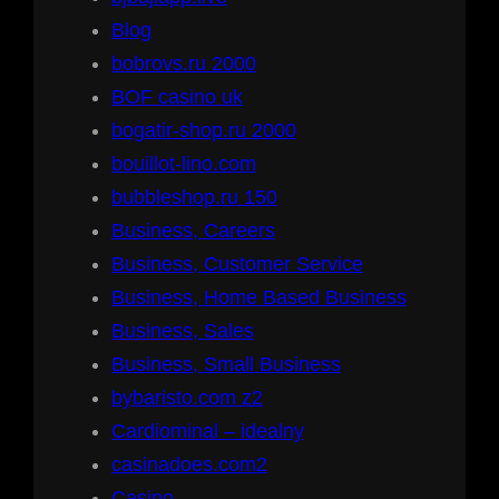
Blog
bobrovs.ru 2000
BOF casino uk
bogatir-shop.ru 2000
bouillot-lino.com
bubbleshop.ru 150
Business, Careers
Business, Customer Service
Business, Home Based Business
Business, Sales
Business, Small Business
bybaristo.com z2
Cardiominal – idealny
casinadoes.com2
Casino