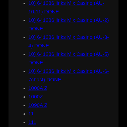
10) 641286 links Mix Casino (AU-
10-11) DONE
10) 641286 links Mix Casino (AU-2)
DONE
10) 641286 links Mix Casino (AU-3-
4) DONE
10) 641286 links Mix Casino (AU-5)
DONE
10) 641286 links Mix Casino (AU-6-
7chast) DONE
1000A Z
1000Z
1090A Z
11
111