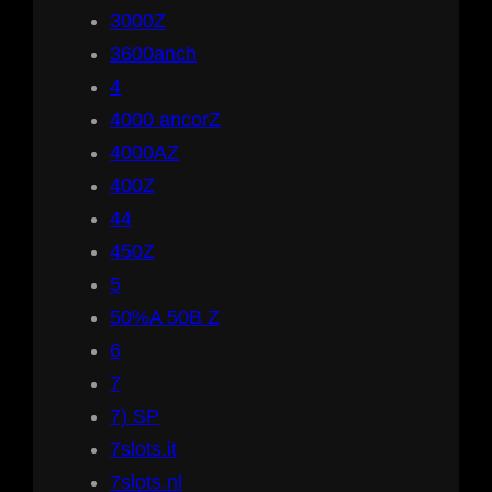
3000Z
3600anch
4
4000 ancorZ
4000AZ
400Z
44
450Z
5
50%A 50B Z
6
7
7) SP
7slots.it
7slots.nl