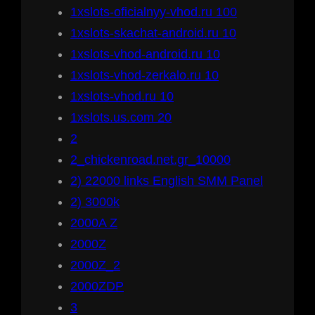
1xslots-oficialnyy-vhod.ru 100
1xslots-skachat-android.ru 10
1xslots-vhod-android.ru 10
1xslots-vhod-zerkalo.ru 10
1xslots-vhod.ru 10
1xslots.us.com 20
2
2_chickenroad.net.gr_10000
2) 22000 links English SMM Panel
2) 3000k
2000A Z
2000Z
2000Z_2
2000ZDP
3