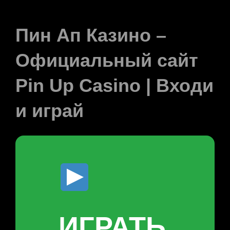
Пин Ап Казино –
Официальный сайт
Pin Up Casino | Входи
и играй
ИГРАТЬ