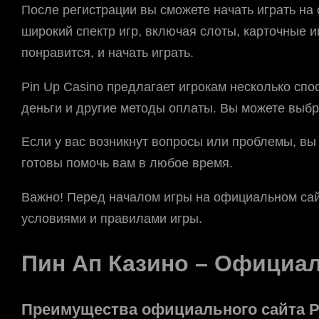
После регистрации вы сможете начать играть на 
широкий спектр игр, включая слоты, карточные и
понравится, и начать играть.
Pin Up Casino предлагает игрокам несколько сп
деньги и другие методы оплаты. Вы можете выбр
Если у вас возникнут вопросы или проблемы, вы 
готовы помочь вам в любое время.
Важно! Перед началом игры на официальном сайт
условиями и правилами игры.
Пин Ап Казино – Официал
Преимущества официального сайта Pi