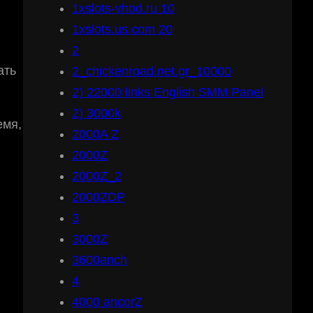
1xslots-vhod.ru 10
1xslots.us.com 20
2
ать
2_chickenroad.net.gr_10000
2) 22000 links English SMM Panel
2) 3000k
емя,
2000A Z
2000Z
2000Z_2
2000ZDP
3
3000Z
3600anch
4
4000 ancorZ