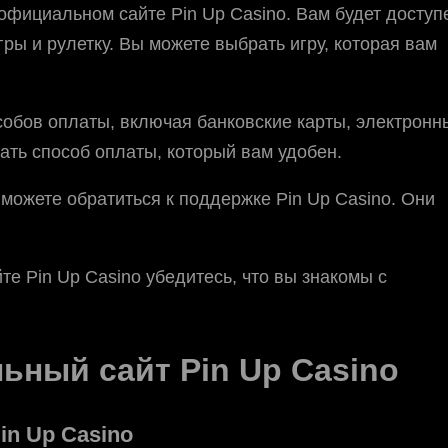
официальном сайте Pin Up Casino. Вам будет доступ
гры и рулетку. Вы можете выбрать игру, которая вам
особов оплаты, включая банковские карты, электронн
ать способ оплаты, который вам удобен.
можете обратиться к поддержке Pin Up Casino. Они
е Pin Up Casino убедитесь, что вы знакомы с
ьный сайт Pin Up Casino
n Up Casino