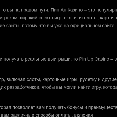
то вы на правом пути. Пин Ап Казино – это популяр
игрокам широкий спектр игр, включая слоты, карточ
гие сайты, потому что вы уже на официальном сайте.
 и получать реальные выигрыши, то Pin Up Casino – 
гр, включая слоты, карточные игры, рулетку и другие
х разработчиков, чтобы вы могли найти игру, котор
оторая позволяет вам получать бонусы и преимуществ
м вам различные способы оплаты, включая