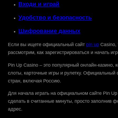
Входи и играй
Удобство и безопасность
Шифрование данных
Если вы ищете официальный сайт
pin up
Casino, 
рассмотрим, как зарегистрироваться и начать иг
Pin Up Casino – это популярный онлайн-казино, 
слоты, карточные игры и рулетку. Официальный с
стран, включая Россию.
Для начала играть на официальном сайте Pin Up
сделать в считанные минуты, просто заполнив ф
адрес.