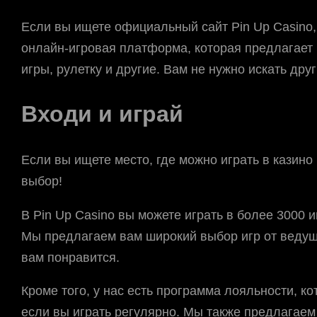
Если вы ищете официальный сайт Pin Up Casino, 
онлайн-игровая платформа, которая предлагает 
игры, рулетку и другие. Вам не нужно искать дру
Входи и играй
Если вы ищете место, где можно играть в казино
выбор!
В Pin Up Casino вы можете играть в более 3000 и
Мы предлагаем вам широкий выбор игр от ведущи
вам понравится.
Кроме того, у нас есть программа лояльности, к
если вы играть регулярно. Мы также предлагае