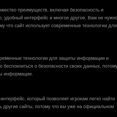
ожество преимуществ, включая безопасность и
р, удобный интерфейс и многое другое. Вам не нужн
ому что сайт использует современные технологии для
временные технологии для защиты информации и
о беспокоиться о безопасности своих данных, потом
ты информации.
интерфейс, который позволяет игрокам легко найти
ь другие сайты, потому что вы уже на официальном