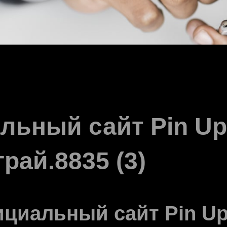
льный сайт Pin Up
рай.8835 (3)
ициальный сайт Pin U