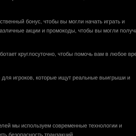
ственный бонус, чтобы вы могли начать играть и
азличные акции и промокоды, чтобы вы могли получ
аботает круглосуточно, чтобы помочь вам в любое вр
то для игроков, которые ищут реальные выигрыши и
елей мы используем современные технологии и
ть безопасность транзакций.