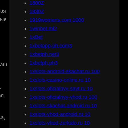
1800Z
ная
1830Z
ные
1919womans.com 1000
1winbet.ml2
1xBet
1xbetapp-ph.com3
1xbetph.net3
1xbetph.ph3
ваш
1xslots-android-skachat.ru 100
1xslots-casino-online.ru 10
.
1xslots-oficialnyy-sayt.ru 10
ая
1xslots-oficialnyy-vhod.ru 100
1xslots-skachat-android.ru 10
1xslots-vhod-android.ru 10
а,
1xslots-vhod-zerkalo.ru 10