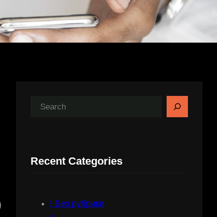
S
e
a
r
Recent Categories
c
h
p
! Без рубрики