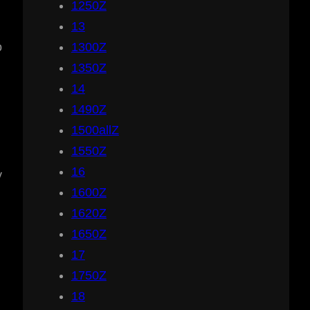
1250Z
13
1300Z
о
1350Z
14
1490Z
1500allZ
1550Z
16
у
1600Z
1620Z
1650Z
17
1750Z
18