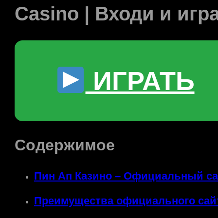
Casino | Входи и игр
ИГРАТЬ
Содержимое
Пин Ап Казино – Официальный сай
Преимущества официального сайт