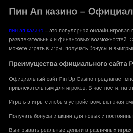
Пин Ап казино – Официа
пин ап казино
– это популярная онлайн-игровая 
развлекательных и финансовых возможностей. Оф
можете играть в игры, получать бонусы и выигры
Преимущества официального сайта Pi
Официальный сайт Pin Up Casino предлагает мн
привлекательным для игроков. В частности, на э
Играть в игры с любым устройством, включая с
Получать бонусы и акции для новых и постоянны
Выигрывать реальные деньги в различных играх