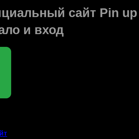
ициальный сайт Pin up
ало и вход
йт