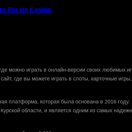
а Pin Up Casino
где можно играть в онлайн-версии своих любимых иг
сайт, где вы можете играть в слоты, карточные игры,
вая платформа, которая была основана в 2016 году.
 Курской области, и является одним из самых надеж