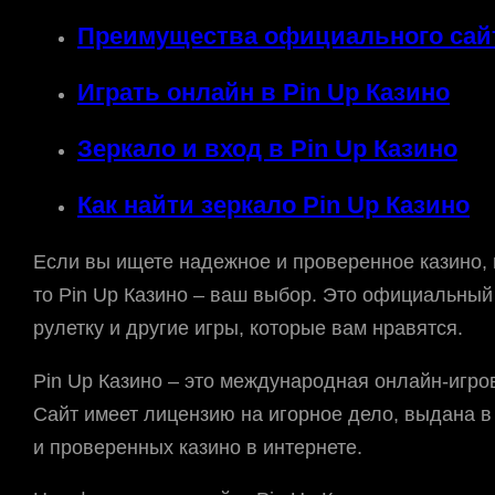
Преимущества официального сайт
Играть онлайн в Pin Up Казино
Зеркало и вход в Pin Up Казино
Как найти зеркало Pin Up Казино
Если вы ищете надежное и проверенное казино, 
то Pin Up Казино – ваш выбор. Это официальный 
рулетку и другие игры, которые вам нравятся.
Pin Up Казино – это международная онлайн-игро
Сайт имеет лицензию на игорное дело, выдана в
и проверенных казино в интернете.