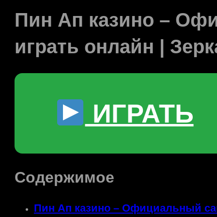
Пин Ап казино – Оф
играть онлайн | Зерк
ИГРАТЬ
Содержимое
Пин Ап казино – Официальный са