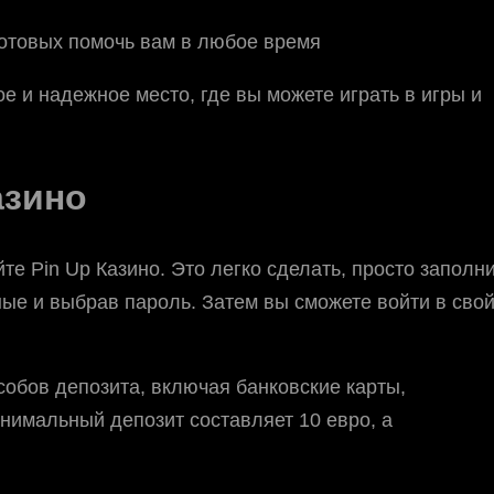
готовых помочь вам в любое время
е и надежное место, где вы можете играть в игры и
азино
те Pin Up Казино. Это легко сделать, просто заполн
ные и выбрав пароль. Затем вы сможете войти в сво
собов депозита, включая банковские карты,
нимальный депозит составляет 10 евро, а