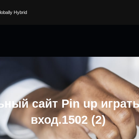
lobally Hybrid
ный сайт Pin up играть
вход.1502 (2)