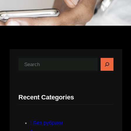
S
e
a
r
Recent Categories
c
h
! Без рубрики