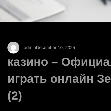
admin
December 10, 2025
казино – Официа
играть онлайн Зе
(2)