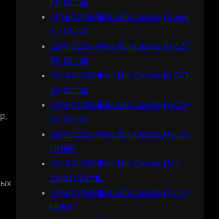
(4) DONE
10) 641286 links Mix Casino (6-SE)
(1) DONE
10) 641286 links Mix Casino (6-SE)
(2) DONE
10) 641286 links Mix Casino (6-SE)
(3) DONE
10) 641286 links Mix Casino (8-CA)
р,
(2) DONE
10) 641286 links Mix Casino (AU-1)
DONE
10) 641286 links Mix Casino (AU-
10-11) DONE
ных
10) 641286 links Mix Casino (AU-2)
DONE