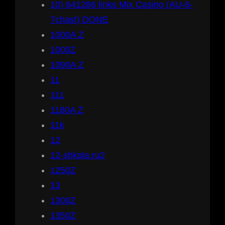
10) 641286 links Mix Casino (AU-6-
7chast) DONE
1000A Z
1000Z
1090A Z
11
111
1180A Z
11k
12
12-shkola.ru2
1250Z
13
1300Z
1350Z