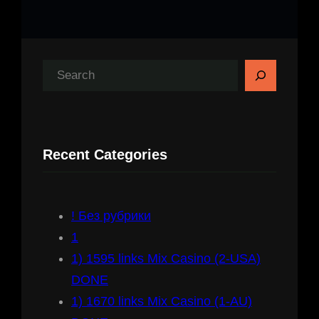
S
e
a
r
Recent Categories
c
h
! Без рубрики
1
1) 1595 links Mix Casino (2-USA)
DONE
1) 1670 links Mix Casino (1-AU)