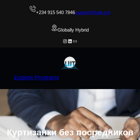
Skip
+234 915 540 7846
support@lwiit.org
to
content
Globally Hybrid
Instagram
LinkedIn
Link
Explore Programs
Куртизанки без посредников