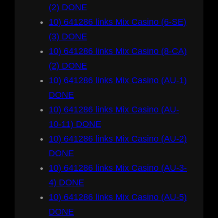
(2) DONE
10) 641286 links Mix Casino (6-SE)
(3) DONE
10) 641286 links Mix Casino (8-CA)
(2) DONE
10) 641286 links Mix Casino (AU-1)
DONE
10) 641286 links Mix Casino (AU-
10-11) DONE
10) 641286 links Mix Casino (AU-2)
DONE
10) 641286 links Mix Casino (AU-3-
4) DONE
10) 641286 links Mix Casino (AU-5)
DONE