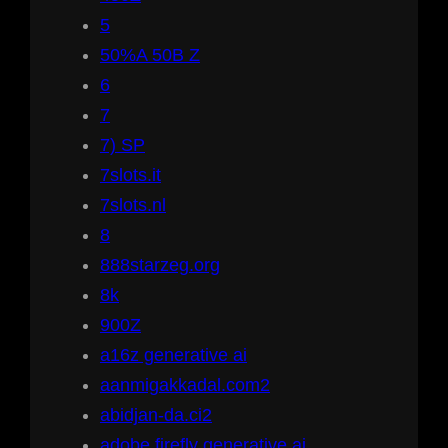
5
50%A 50B Z
6
7
7) SP
7slots.it
7slots.nl
8
888starzeg.org
8k
900Z
a16z generative ai
aanmigakkadal.com2
abidjan-da.ci2
adobe firefly generative ai