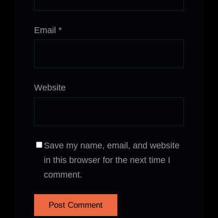
Email
*
Website
Save my name, email, and website
in this browser for the next time I
comment.