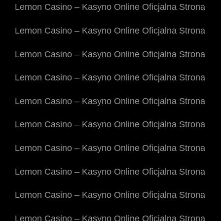
Lemon Casino – Kasyno Online Oficjalna Strona
Lemon Casino – Kasyno Online Oficjalna Strona
Lemon Casino – Kasyno Online Oficjalna Strona
Lemon Casino – Kasyno Online Oficjalna Strona
Lemon Casino – Kasyno Online Oficjalna Strona
Lemon Casino – Kasyno Online Oficjalna Strona
Lemon Casino – Kasyno Online Oficjalna Strona
Lemon Casino – Kasyno Online Oficjalna Strona
Lemon Casino – Kasyno Online Oficjalna Strona
Lemon Casino – Kasyno Online Oficjalna Strona