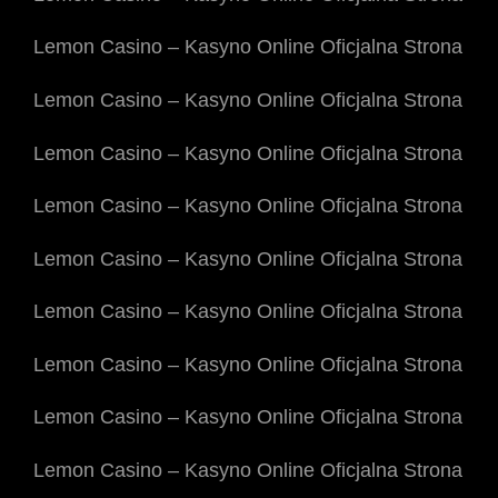
Lemon Casino – Kasyno Online Oficjalna Strona
Lemon Casino – Kasyno Online Oficjalna Strona
Lemon Casino – Kasyno Online Oficjalna Strona
Lemon Casino – Kasyno Online Oficjalna Strona
Lemon Casino – Kasyno Online Oficjalna Strona
Lemon Casino – Kasyno Online Oficjalna Strona
Lemon Casino – Kasyno Online Oficjalna Strona
Lemon Casino – Kasyno Online Oficjalna Strona
Lemon Casino – Kasyno Online Oficjalna Strona