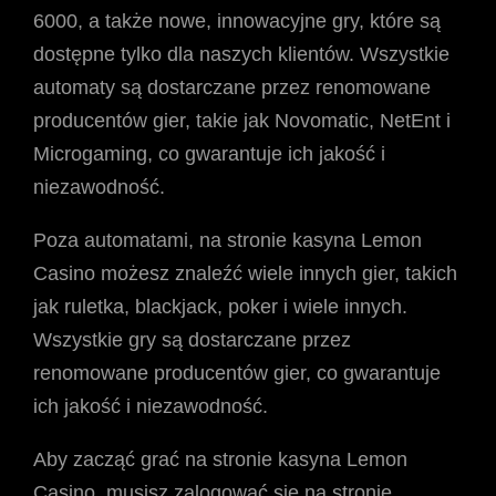
6000, a także nowe, innowacyjne gry, które są
dostępne tylko dla naszych klientów. Wszystkie
automaty są dostarczane przez renomowane
producentów gier, takie jak Novomatic, NetEnt i
Microgaming, co gwarantuje ich jakość i
niezawodność.
Poza automatami, na stronie kasyna Lemon
Casino możesz znaleźć wiele innych gier, takich
jak ruletka, blackjack, poker i wiele innych.
Wszystkie gry są dostarczane przez
renomowane producentów gier, co gwarantuje
ich jakość i niezawodność.
Aby zacząć grać na stronie kasyna Lemon
Casino, musisz zalogować się na stronie.