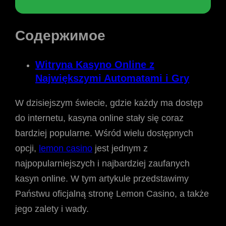
Содержимое
Witryna Kasyno Online z
Największymi Automatami i Gry
W dzisiejszym świecie, gdzie każdy ma dostęp
do internetu, kasyna online stały się coraz
bardziej popularne. Wśród wielu dostępnych
opcji,
lemon casino
jest jednym z
najpopularniejszych i najbardziej zaufanych
kasyn online. W tym artykule przedstawimy
Państwu oficjalną stronę Lemon Casino, a także
jego zalety i wady.