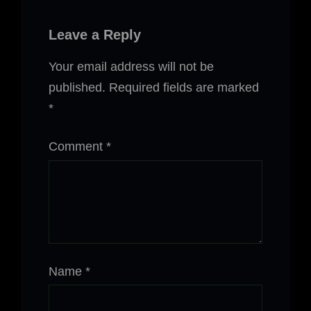
Leave a Reply
Your email address will not be
published.
Required fields are marked
*
Comment
*
Name
*