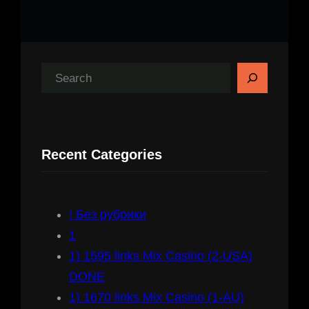
S
e
a
r
Recent Categories
c
h
! Без рубрики
1
1) 1595 links Mix Casino (2-USA)
DONE
1) 1670 links Mix Casino (1-AU)