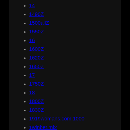
14
1490Z
1500allZ
1550Z
16
1600Z
1620Z
1650Z
17
1750Z
18
1800Z
1830Z
1919womans.com 1000
1winbet.ml2