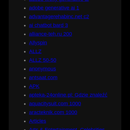
adobe generative ai 1
advantagerehabinc.net c2
ai chatbot bard 3
alliance-teh.ru 200
Allyspin
ALLZ
ALLZ 50-50
anonymous
antsaat.com
APK
apteka-24online.pl: Gdzie znaleźć
aquacitysuit.com 1000
aracteknik.com 1000
Articles
Arts & Entertainment, Celebrities