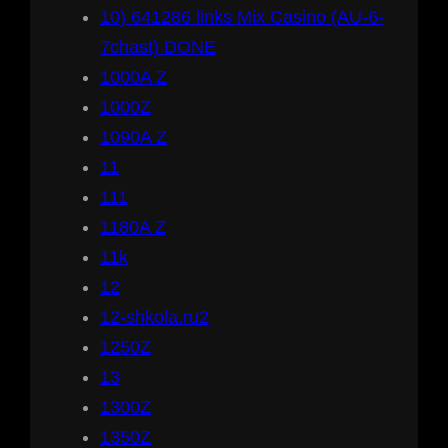
10) 641286 links Mix Casino (AU-6-
7chast) DONE
1000A Z
1000Z
1090A Z
11
111
1180A Z
11k
12
12-shkola.ru2
1250Z
13
1300Z
1350Z