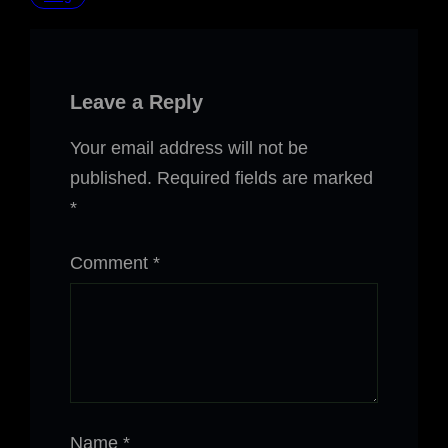
Leave a Reply
Your email address will not be
published.
Required fields are marked
*
Comment
*
Name
*