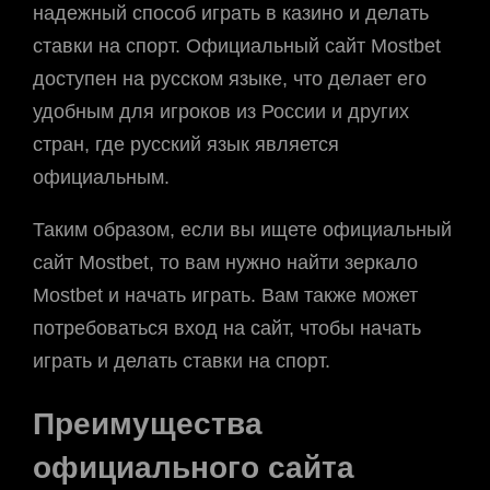
надежный способ играть в казино и делать
ставки на спорт. Официальный сайт Mostbet
доступен на русском языке, что делает его
удобным для игроков из России и других
стран, где русский язык является
официальным.
Таким образом, если вы ищете официальный
сайт Mostbet, то вам нужно найти зеркало
Mostbet и начать играть. Вам также может
потребоваться вход на сайт, чтобы начать
играть и делать ставки на спорт.
Преимущества
официального сайта