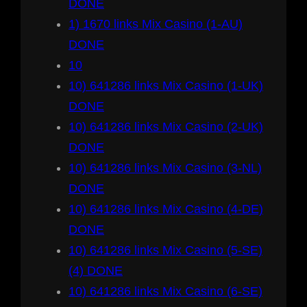
DONE
1) 1670 links Mix Casino (1-AU)
DONE
10
10) 641286 links Mix Casino (1-UK)
DONE
10) 641286 links Mix Casino (2-UK)
DONE
10) 641286 links Mix Casino (3-NL)
DONE
10) 641286 links Mix Casino (4-DE)
DONE
10) 641286 links Mix Casino (5-SE)
(4) DONE
10) 641286 links Mix Casino (6-SE)