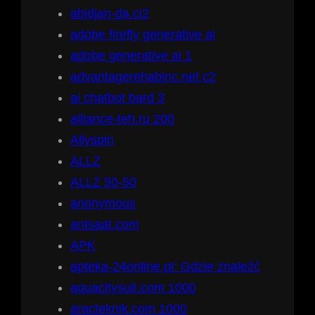
abidjan-da.ci2
adobe firefly generative ai
adobe generative ai 1
advantagerehabinc.net c2
ai chatbot bard 3
alliance-teh.ru 200
Allyspin
ALLZ
ALLZ 50-50
anonymous
antsaat.com
APK
apteka-24online.pl: Gdzie znaleźć
aquacitysuit.com 1000
aracteknik.com 1000