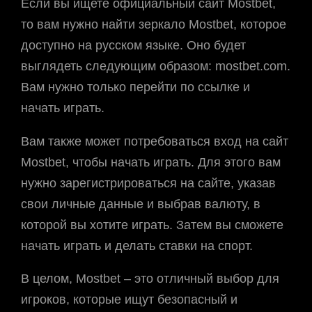
Если вы ищете официальный сайт Mostbet,
то вам нужно найти зеркало Mostbet, которое
доступно на русском языке. Оно будет
выглядеть следующим образом: mostbet.com.
Вам нужно только перейти по ссылке и
начать играть.
Вам также может потребоваться вход на сайт
Mostbet, чтобы начать играть. Для этого вам
нужно зарегистрироваться на сайте, указав
свои личные данные и выбрав валюту, в
которой вы хотите играть. Затем вы сможете
начать играть и делать ставки на спорт.
В целом, Mostbet – это отличный выбор для
игроков, которые ищут безопасный и