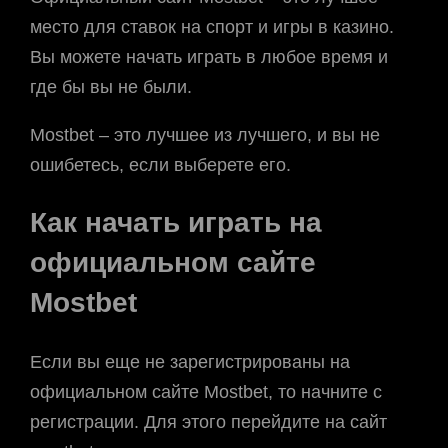
место для ставок на спорт и игры в казино.
Вы можете начать играть в любое время и
где бы вы не были.
Mostbet – это лучшее из лучшего, и вы не
ошибетесь, если выберете его.
Как начать играть на
официальном сайте
Mostbet
Если вы еще не зарегистрированы на
официальном сайте Mostbet, то начните с
регистрации. Для этого перейдите на сайт