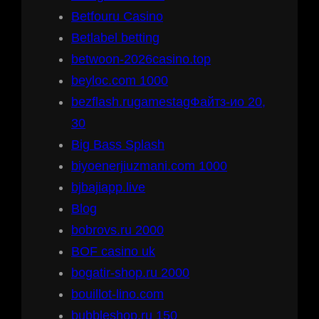
Betfouru Casino
Betlabel betting
betwoon-2026casino.top
beyloc.com 1000
bezflash.rugamestagФайтз-ио 20,
30
Big Bass Splash
biyoenerjiuzmani.com 1000
bjbajiapp.live
Blog
bobrovs.ru 2000
BOF casino uk
bogatir-shop.ru 2000
bouillot-lino.com
bubbleshop.ru 150