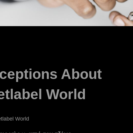
ceptions About
etlabel World
tlabel World