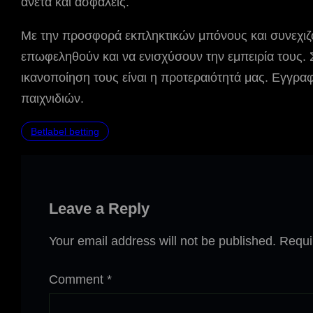
άνετα και ασφαλείς.
Με την προσφορά εκπληκτικών μπόνους και συνεχιζό
επωφεληθούν και να ενισχύσουν την εμπειρία τους. Στ
ικανοποίηση τους είναι η προτεραιότητά μας. Εγγρα
παιχνιδιών.
Betlabel betting
Leave a Reply
Your email address will not be published.
Requi
Comment
*