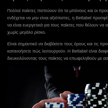
Πολλοί παίκτες πιστεύουν ότι τα μπόνους και οι πρ
ενδέχεται να μην είναι αξιόπιστες, η Betlabel προσ
να είναι ευεργετικά για τους παίκτες που θέλουν να 
χωρίς μεγάλο ρίσκο.
Είναι σημαντικό να διαβάσετε τους όρους και τις 
κατανοήσετε πώς λειτουργούν. Η Betlabel είναι δια
διευκολύνοντας τους παίκτες να επωφεληθούν με ασ