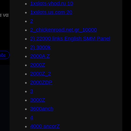
1xslots-vhod.ru 10
1xslots.us.com 20
α να
2
2_chickenroad.net.gr_10000
2) 22000 links English SMM Panel
2) 3000k
άδα
2000A Z
2000Z
2000Z_2
2000ZDP
3
3000Z
3600anch
4
4000 ancorZ