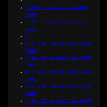
1
1) 1595 links Mix Casino (2-USA)
DONE
1) 1670 links Mix Casino (1-AU)
DONE
10
10) 641286 links Mix Casino (1-UK)
DONE
10) 641286 links Mix Casino (2-UK)
DONE
10) 641286 links Mix Casino (3-NL)
DONE
10) 641286 links Mix Casino (4-DE)
DONE
10) 641286 links Mix Casino (5-SE)