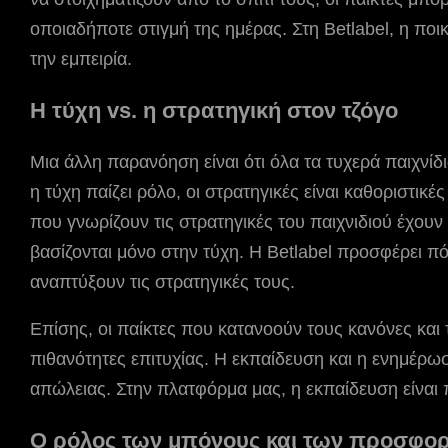
οποιαδήποτε στιγμή της ημέρας. Στη Betlabel, η ποι
την εμπειρία.
Η τύχη vs. η στρατηγική στον τζόγο
Μια άλλη παρανόηση είναι ότι όλα τα τυχερά παιχνίδια
η τύχη παίζει ρόλο, οι στρατηγικές είναι καθοριστικέ
που γνωρίζουν τις στρατηγικές του παιχνιδιού έχου
βασίζονται μόνο στην τύχη. Η Betlabel προσφέρει πό
αναπτύξουν τις στρατηγικές τους.
Επίσης, οι παίκτες που κατανοούν τους κανόνες και 
πιθανότητες επιτυχίας. Η εκπαίδευση και η ενημέρωσ
απώλειας. Στην πλατφόρμα μας, η εκπαίδευση είναι 
Ο ρόλος των μπόνους και των προσφο