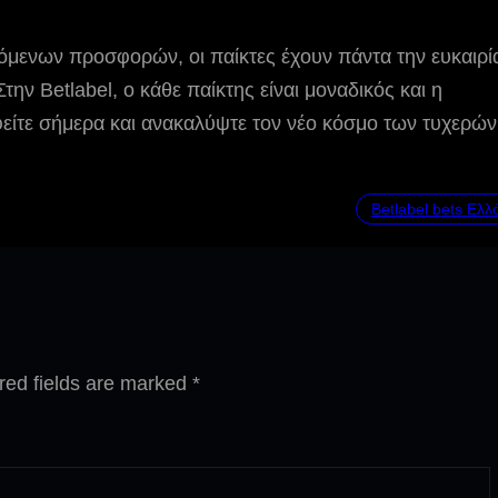
μενων προσφορών, οι παίκτες έχουν πάντα την ευκαιρί
ην Betlabel, ο κάθε παίκτης είναι μοναδικός και η
φείτε σήμερα και ανακαλύψτε τον νέο κόσμο των τυχερών
Betlabel bets Ελλ
red fields are marked
*