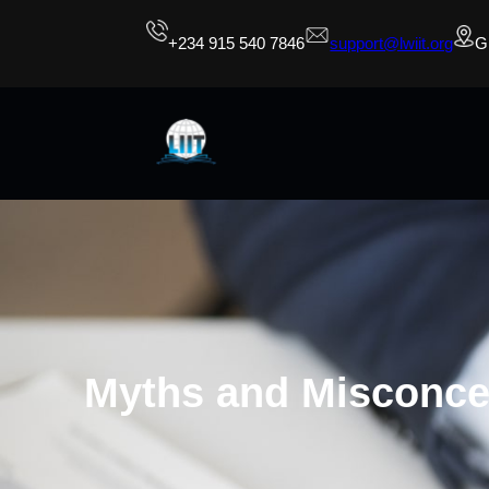
Skip
+234 915 540 7846
support@lwiit.org
G
to
content
Myths and Misconcep