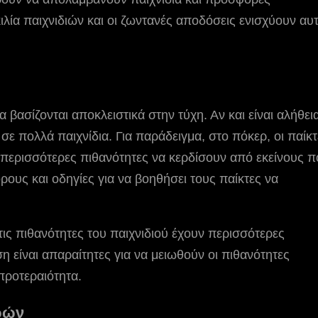
κιλία παιχνιδιών και οι ζωντανές αποδόσεις ενισχύουν αυ
 βασίζονται αποκλειστικά στην τύχη. Αν και είναι αλήθεια
ς σε πολλά παιχνίδια. Για παράδειγμα, στο πόκερ, οι παίκ
ν περισσότερες πιθανότητες να κερδίσουν από εκείνους 
ρους και οδηγίες για να βοηθήσει τους παίκτες να
τις πιθανότητες του παιχνιδιού έχουν περισσότερες
η είναι απαραίτητες για να μειωθούν οι πιθανότητες
προτεραιότητα.
ρών