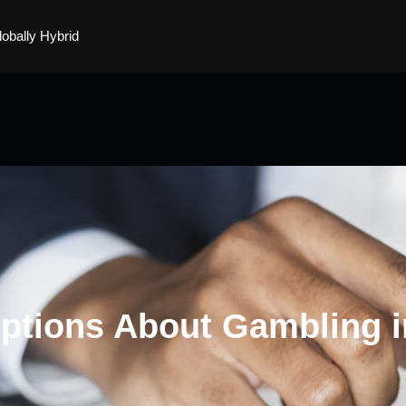
lobally Hybrid
tions About Gambling in