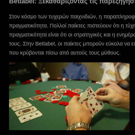
Betlabel: Ξεκαθαρίζοντας τις παρεξηγήσ
Στον κόσμο των τυχερών παιχνιδιών, η παραπληροφόρ
πραγματικότητα. Πολλοί παίκτες πιστεύουν ότι η τύχη
πραγματικότητα είναι ότι οι στρατηγικές και η ενημ
τους. Στην Betlabel, οι παίκτες μπορούν εύκολα να
που κρύβονται πίσω από αυτούς τους μύθους.