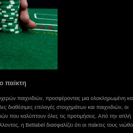
ο παίκτη
τυχερών παιχνιδιών, προσφέροντας μια ολοκληρωμένη κα
ες διαθέσιμες επιλογές στοιχημάτων και παιχνιδιών, οι
ιών που καλύπτουν όλες τις προτιμήσεις. Από την απλή
λοντος, η Betlabel διασφαλίζει ότι οι παίκτες τους νιώθ