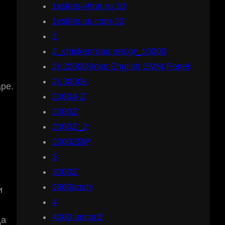
1xslots-vhod.ru 10
1xslots.us.com 20
2
2_chickenroad.net.gr_10000
2) 22000 links English SMM Panel
2) 3000k
ре.
2000A Z
2000Z
2000Z_2
2000ZDP
3
3000Z
3600anch
и
4
и
4000 ancorZ
да