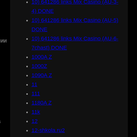
10) 641286 links Mix Casino (AU-3-
4) DONE
10) 641286 links Mix Casino (AU-5)
DONE
10) 641286 links Mix Casino (AU-6-
нии
7chast) DONE
1000A Z
1000Z
1090A Z
11
111
1180A Z
11k
12
а
12-shkola.ru2