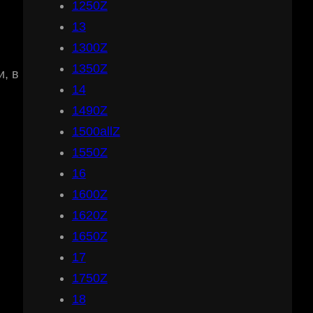
1250Z
13
1300Z
1350Z
, в
14
1490Z
1500allZ
1550Z
16
1600Z
1620Z
1650Z
17
1750Z
18