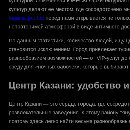
культурой. Отмеченная ЮНЕСКО архитектурная ц
культур делают ее местом, где сосредоточено мн
taganrog-to.top
перед нами открывается не только
неповторимой атмосферой в виде интимного досу
По данным статистики, количество людей, ищущи
становится исключением. Город привлекает тур
разнообразием возможностей — от VIP-услуг до 
среду для «ночных бабочек», которые выбирают 
Центр Казани: удобство 
Центр Казани — это сердце города, где сосредо
развлекательные заведения. К этому району тян
поэтому здесь легко найти весьма разнообразны