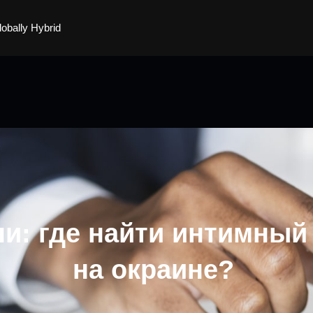
lobally Hybrid
и: где найти интимный 
на окраине?