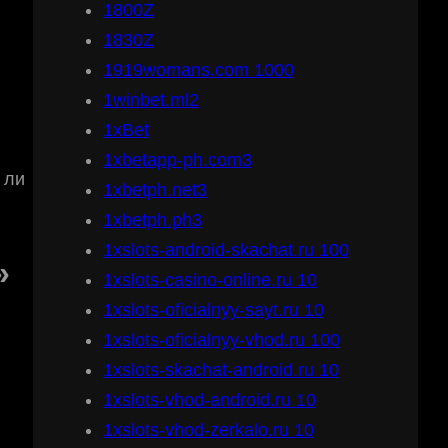
1800Z
1830Z
1919womans.com 1000
1winbet.ml2
1xBet
1xbetapp-ph.com3
 ли
1xbetph.net3
1xbetph.ph3
1xslots-android-skachat.ru 100
»
1xslots-casino-online.ru 10
1xslots-oficialnyy-sayt.ru 10
1xslots-oficialnyy-vhod.ru 100
1xslots-skachat-android.ru 10
1xslots-vhod-android.ru 10
1xslots-vhod-zerkalo.ru 10