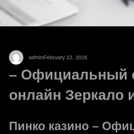
admin
February 22, 2026
– Официальный с
онлайн Зеркало и
Пинко казино – Офи