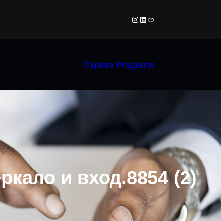
Instagram
LinkedIn
Link
Explore Programs
кало и вход.8854 (2)