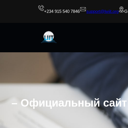
Skip
+234 915 540 7846
support@lwiit.org
G
to
content
– Официальный сайт P