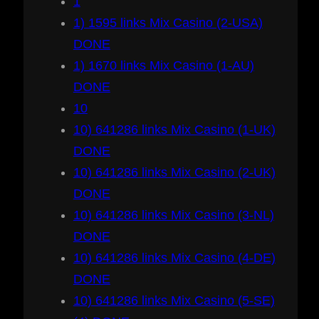
1
1) 1595 links Mix Casino (2-USA)
DONE
1) 1670 links Mix Casino (1-AU)
DONE
10
10) 641286 links Mix Casino (1-UK)
DONE
10) 641286 links Mix Casino (2-UK)
DONE
10) 641286 links Mix Casino (3-NL)
DONE
10) 641286 links Mix Casino (4-DE)
DONE
10) 641286 links Mix Casino (5-SE)