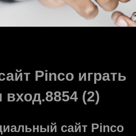
айт Pinco играть
 вход.8854 (2)
циальный сайт Pinco