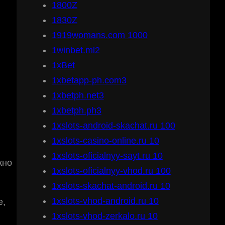
1800Z
1830Z
1919womans.com 1000
1winbet.ml2
1xBet
1xbetapp-ph.com3
1xbetph.net3
1xbetph.ph3
1xslots-android-skachat.ru 100
1xslots-casino-online.ru 10
1xslots-oficialnyy-sayt.ru 10
жно
1xslots-oficialnyy-vhod.ru 100
1xslots-skachat-android.ru 10
1xslots-vhod-android.ru 10
е,
1xslots-vhod-zerkalo.ru 10