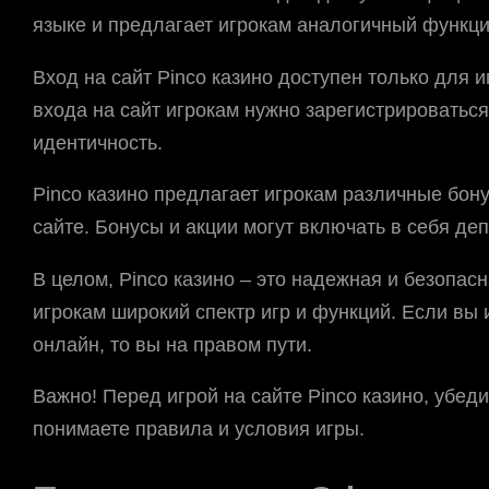
языке и предлагает игрокам аналогичный функци
Вход на сайт Pinco казино доступен только для и
входа на сайт игрокам нужно зарегистрироватьс
идентичность.
Pinco казино предлагает игрокам различные бону
сайте. Бонусы и акции могут включать в себя де
В целом, Pinco казино – это надежная и безопас
игрокам широкий спектр игр и функций. Если вы 
онлайн, то вы на правом пути.
Важно! Перед игрой на сайте Pinco казино, убеди
понимаете правила и условия игры.