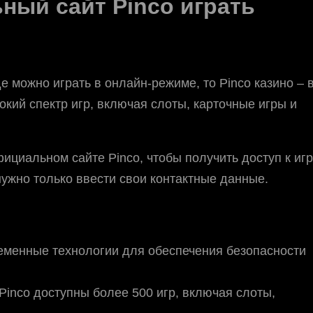
ный сайт Pinco играть
е можно играть в онлайн-режиме, то Pinco казино – 
кий спектр игр, включая слоты, карточные игры и
ициальном сайте Pinco, чтобы получить доступ к игр
нужно только ввести свои контактные данные.
ременные технологии для обеспечения безопасности
Pinco доступны более 500 игр, включая слоты,