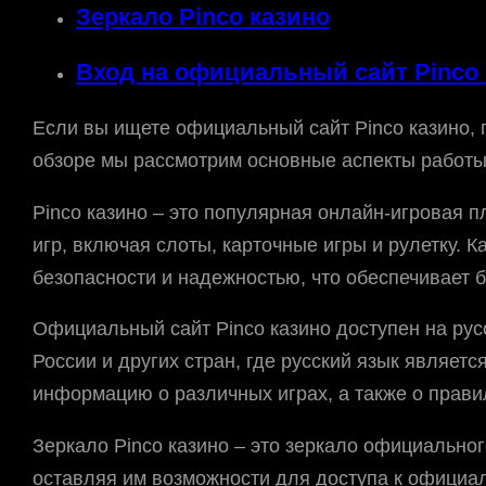
Зеркало Pinco казино
Вход на официальный сайт Pinco 
Если вы ищете официальный сайт Pinco казино, г
обзоре мы рассмотрим основные аспекты работы 
Pinco казино – это популярная онлайн-игровая 
игр, включая слоты, карточные игры и рулетку. 
безопасности и надежностью, что обеспечивает б
Официальный сайт Pinco казино доступен на русс
России и других стран, где русский язык являе
информацию о различных играх, а также о прави
Зеркало Pinco казино – это зеркало официального
оставляя им возможности для доступа к официал