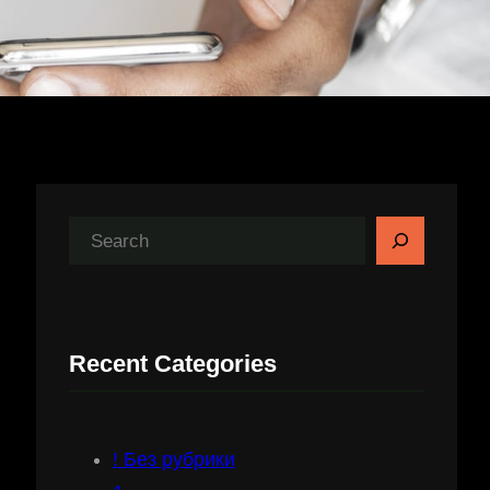
S
e
a
r
Recent Categories
c
h
! Без рубрики