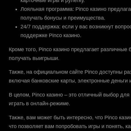
карточные игры и рулетку.
Лояльная программа: Pinco казино предлага
получать бонусы и преимущества.
24/7 поддержка: если у вас возникнут вопр
поддержке Pinco казино.
Кроме того, Pinco казино предлагает различные б
получать выигрыши.
Также, на официальном сайте Pinco доступны р
включая банковские карты, электронные деньги и
В целом, Pinco казино – это отличный выбор для
играть в онлайн-режиме.
Также, вам может быть интересно, что Pinco каз
что позволяет вам попробовать игры и понять, ка