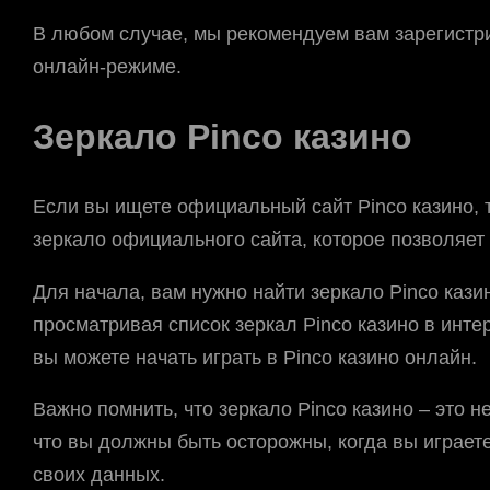
В любом случае, мы рекомендуем вам зарегистри
онлайн-режиме.
Зеркало Pinco казино
Если вы ищете официальный сайт Pinco казино, то
зеркало официального сайта, которое позволяет 
Для начала, вам нужно найти зеркало Pinco кази
просматривая список зеркал Pinco казино в интер
вы можете начать играть в Pinco казино онлайн.
Важно помнить, что зеркало Pinco казино – это н
что вы должны быть осторожны, когда вы играете
своих данных.