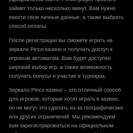
займет только несколько минут. Вам нужно
ввести свои личные данные, а также выбрать
способ оплаты.
После регистрации вы сможете играть на
зеркале Pinco казино и получать доступ к
игровым автоматам. Вам будет доступен
широкий выбор игр, а также возможность
получать бонусы и участие в турнирах.
Зеркало Pinco казино – это отличный способ
для игроков, которые хотят играть в казино,
но не могут это сделать из-за географических
или других ограничений. Мы рекомендуем
вам зарегистрироваться на официальном