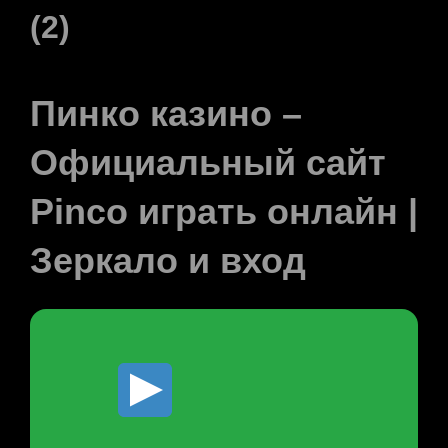
(2)
Пинко казино –
Официальный сайт
Pinco играть онлайн |
Зеркало и вход