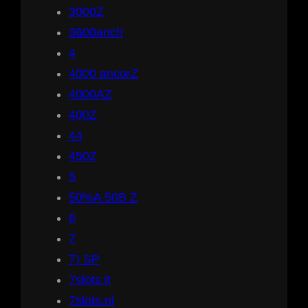
3000Z
3600anch
4
4000 ancorZ
4000AZ
400Z
44
450Z
5
50%A 50B Z
6
7
7) SP
7slots.it
7slots.nl