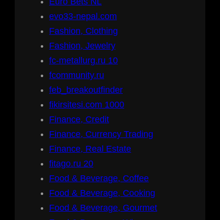
Euro Bets NL
evo33-nepal.com
Fashion, Clothing
Fashion, Jewelry
fc-metallurg.ru 10
fcommunity.ru
feb_breakoutfinder
fikirsitesi.com 1000
Finance, Credit
Finance, Currency Trading
Finance, Real Estate
fitago.ru 20
Food & Beverage, Coffee
Food & Beverage, Cooking
Food & Beverage, Gourmet