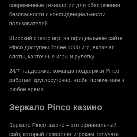
современные технологии для обеспечения
безопасности и конфиденциальности
пользователей.
Широкий спектр игр: на официальном сайте
Pinco доступны более 1000 игр, включая
слоты, карточные игры и рулетку.
24/7 поддержка: команда поддержки Pinco
работает круглосуточно, чтобы помочь вам в
любое время.
Зеркало Pinco казино
Зеркало Pinco казино – это официальный
сайт, который позволяет игрокам получать