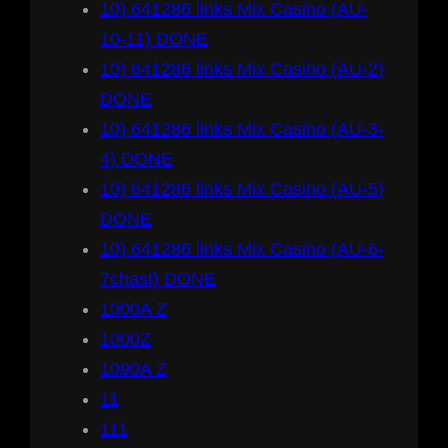
10) 641286 links Mix Casino (AU-
10-11) DONE
10) 641286 links Mix Casino (AU-2)
DONE
10) 641286 links Mix Casino (AU-3-
4) DONE
10) 641286 links Mix Casino (AU-5)
DONE
10) 641286 links Mix Casino (AU-6-
7chast) DONE
1000A Z
1000Z
1090A Z
11
111