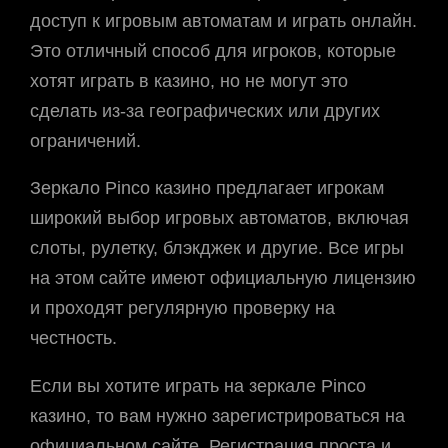
доступ к игровым автоматам и играть онлайн.
Это отличный способ для игроков, которые
хотят играть в казино, но не могут это
сделать из-за географических или других
ограничений.
Зеркало Pinco казино предлагает игрокам
широкий выбор игровых автоматов, включая
слоты, рулетку, блэкджек и другие. Все игры
на этом сайте имеют официальную лицензию
и проходят регулярную проверку на
честность.
Если вы хотите играть на зеркале Pinco
казино, то вам нужно зарегистрироваться на
официальном сайте. Регистрация проста и