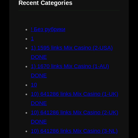
Recent Categories
c
h
! Без рубрики
1
1) 1595 links Mix Casino (2-USA)
DONE
1) 1670 links Mix Casino (1-AU)
DONE
10
10) 641286 links Mix Casino (1-UK)
DONE
10) 641286 links Mix Casino (2-UK)
DONE
10) 641286 links Mix Casino (3-NL)