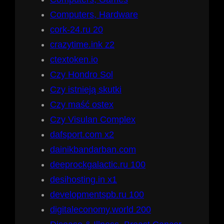
Computers, Hardware
cork-24.ru 20
crazytime.ink z2
ctextoken.io
Czy Hondro Sol
Czy istnieją skutki
Czy maść ostex
Czy Visulan Complex
dafsport.com x2
dainikbandarban.com
deeprockgalactic.ru 100
desihosting.in x1
developmentspb.ru 100
digitaleconomy.world 200