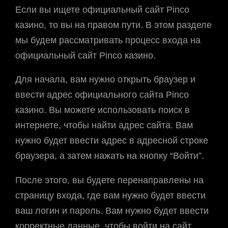
Если вы ищете официальный сайт Pinco
казино, то вы на правом пути. В этом разделе
мы будем рассматривать процесс входа на
официальный сайт Pinco казино.
Для начала, вам нужно открыть браузер и
ввести адрес официального сайта Pinco
казино. Вы можете использовать поиск в
интернете, чтобы найти адрес сайта. Вам
нужно будет ввести адрес в адресной строке
браузера, а затем нажать на кнопку “Войти”.
После этого, вы будете перенаправлены на
страницу входа, где вам нужно будет ввести
ваш логин и пароль. Вам нужно будет ввести
корректные данные, чтобы войти на сайт.