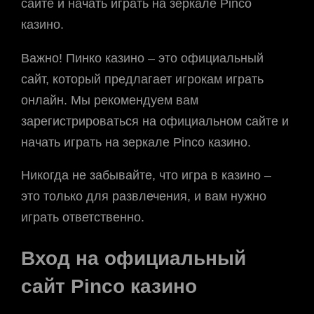
сайте и начать играть на зеркале Pinco
казино.
Важно! Пинко казино – это официальный
сайт, который предлагает игрокам играть
онлайн. Мы рекомендуем вам
зарегистрироваться на официальном сайте и
начать играть на зеркале Pinco казино.
Никогда не забывайте, что игра в казино –
это только для развлечения, и вам нужно
играть ответственно.
Вход на официальный
сайт Pinco казино