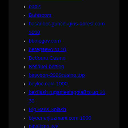
bahis
Bahiscom
basaribet-guncel-giris-adresi.com
1000
bbmpgov.com
beregaevo.ru 10
Betfouru Casino
Betlabel betting
betwoon-2026casino.top
beyloc.com 1000
bezflash.rugamestagФайтз-ио 20,
30
Big Bass Splash
biyoenerjiuzmani.com 1000
bjbajiapp.live