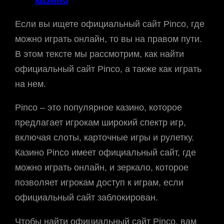
Если вы ищете официальный сайт Pinco, где
можно играть онлайн, то вы на правом пути.
В этом тексте мы рассмотрим, как найти
официальный сайт Pinco, а также как играть
на нем.
Pinco – это популярное казино, которое
предлагает игрокам широкий спектр игр,
включая слоты, карточные игры и рулетку.
Казино Pinco имеет официальный сайт, где
можно играть онлайн, и зеркало, которое
позволяет игрокам доступ к играм, если
официальный сайт заблокирован.
Чтобы найти официальный сайт Pinco, вам